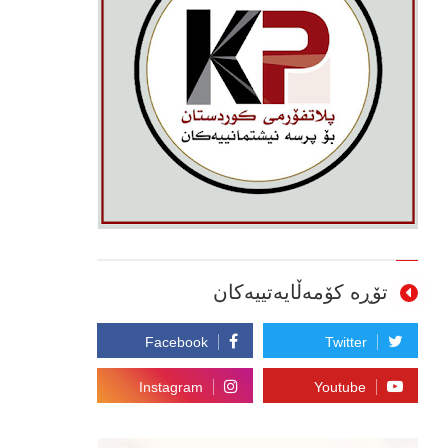
تۆڕە کۆمەڵایەتییەکان