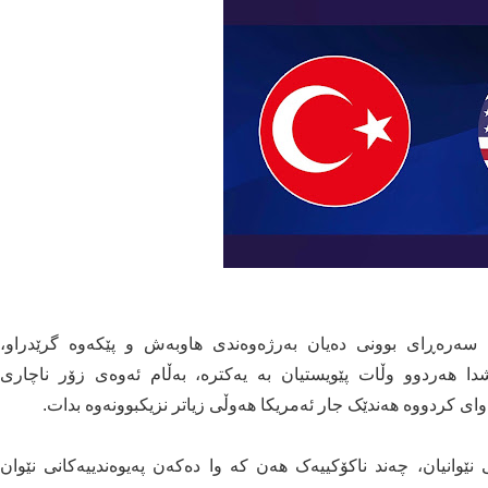
، سەرەڕای بوونی دەیان بەرژەوەندی هاوبەش و پێکەوە گرێدراو،
شدا هەردوو وڵات پێویستیان بە یەکترە، بەڵام ئەوەی زۆر ناچاری
ای کردووە هەندێک جار ئەمریکا هەوڵی زیاتر نزیکبوونەوە بدات.
ێوانیان، چەند ناکۆکییەک هەن کە وا دەکەن پەیوەندییەکانی نێوان