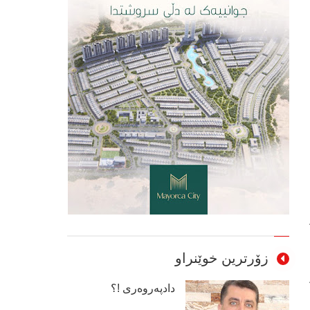
زۆرترین خوێنراو
دادپەروەری !؟