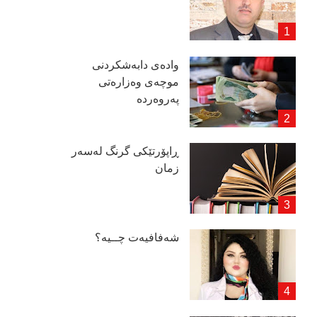
وادەی دابەشكردنی
موچەی وەزارەتی
پەروەردە
ڕاپۆرتێكی گرنگ لەسەر
زمان
شەفافیەت چــیە؟