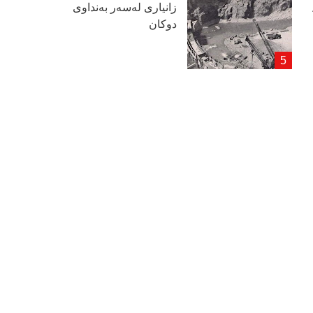
زانیاری لەسەر بەنداوی
دوكان