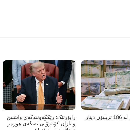
عێراق زیاتر لە 186 تریلیۆن دینار
راپۆرتێک: رێککەوتنەکەی واشنتن
و تاران کۆنترۆڵی تەنگەی هورمز