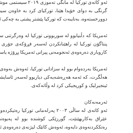
گرنگی بە دوای خۆیدا هێنا، تورکیای کرد بە خاوەن سی
دوورخستەوە، بەتایبەت کە تورکیا پێشتر پشتی بە چەکی ئ
کاروباری دەرەوەی ئەنجومەنی پیرانی ئەمریکا پڕۆژە یاسا
ئەمریکا بەردەوام بوو لە سزادانی تورکیا، ئەوەش بەو
هەڵگرت، کە ئەمە هەڕەشەیەکی دیاربوو لەسەر ئاسایشی
ئینجیرلیک و کوریجیکی کرد لە وڵاتەکەی.
ئەرمەنەکان
ئەو کاتەی لە ساڵی ٢٠٠٣ پەرلەمانی 
رەتککردنەوەی دایەوە، ئەوەش کاتێک لیژنەی دەرەوەی ئە