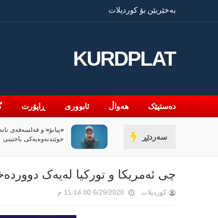
بەخێربێن بۆ کوردپلات
KURDPLAT
دەستپێک
هەواڵ
ئابووری
ڕاپۆرت
گ
» و فەلسەفەی ناتەواوبوون
سیاسەتی خۆتەعریبکردن 
سەردێڕ
ەوەیەکی باختینی
کوردستان
چی ئەمریکا و تورکیا لەیەک دووردەخە
کوردپلات
6/29/2020 11:14:00 م