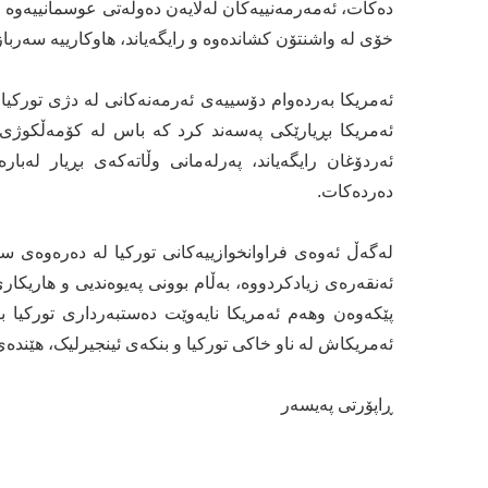
دەکات، ئەمەرمەنییەکان لەلایەن دەوڵەتی عوسمانییەوە رو
خۆی لە واشنتۆن کشاندەوە و رایگەیاند، هاوکارییە سەربا
ئەمریکا بڕیارێکی پەسەند کرد کە باس لە کۆمەڵکوژی 
ئەردۆغان رایگەیاند، پەرلەمانی وڵاتەکەی بڕیار لەبا
دەردەکات.
لەگەڵ ئەوەی فراوانخوازییەکانی تورکیا لە دەرەوەی سنو
ئەنقەرەی زیادکردووە، بەڵام بوونی پەیوەندیی و هاریکاری 
پێکەوەن وهەم ئەمریکا نایەوێت دەستبەرداری تورکیا 
ئەمریکاش لە ناو خاکی تورکیا و بنکەی ئینجیرلیک، هێندەی
ڕاپۆرتی پەیسەر