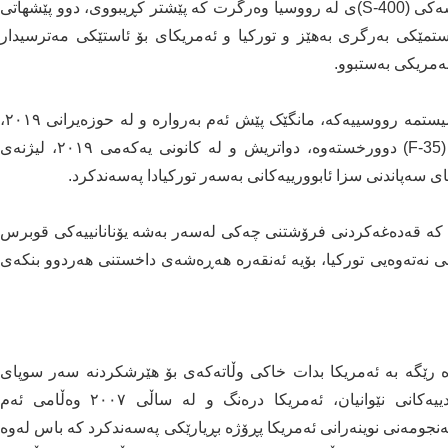
ئەو کاتەی تورکیا لە مانگی تەموزی ٢٠١٩ سیستمی موشەکی (S-400)ی لە رووسیا وەرگرت کە پێشتر کڕیبووی، دوو پێشهاتی
ستمێکی بەرگری بەهێز و تورکیا و ئەمریکای بۆ ئاستێکی مەترسیدار
ەمریکی بەستبوو.
ئەمریکا کە دڵنیابوو لە سوربوونی تورکیا لە وەرگرتنی سیستمە رووسییەکە، مانگێک پێش ئەم بەروارە و لە حوزەیرانی ٢٠١٩،
پنتاگۆن تورکیا لە راهێنانکردن لەسەر فڕۆکەی جۆری (F-35) دوورخستەوە، دواتریش و لە کانونی یەکەمی ٢٠١٩، لیژنەی
ی سەپاندنی سزا ئابوورییەکانی بەسەر تورکیادا پەسەندکرد.
ەی کە قەدەغەکردنی فرۆشتنی چەکی لەسەر بەشە یۆنانانییەکی قوبرس
 نەتەوەیی تورکیا، بۆیە ئەنقەرە هەڕەشەی داخستنی هەردوو بنکەی
تورکیا رەتیکردەوە رێگە بە ئەمریکا بدات خاکی وڵاتەکەی بۆ هێرشکردنە سەر سوپای
عێراق بەکاربهێنێت، گورزێکی کوشندە بوو لە پەیوەندییەکانی نێوانیان، ئەمریکا درەنگ و لە ساڵی ٢٠٠٧ وەڵامی ئەم
نجومەنی نوینەرانی ئەمریکا پڕۆژە بڕیارێکی پەسەندکرد کە باس لەوە