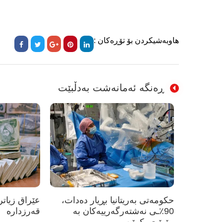
هاوبەشیکردن بۆ تۆڕەکان :
ڕەنگە ئەمانەشت بەدڵبێت
حکومەتی بەریتانیا بڕیار دەدات،
90٪ـی نەشتەرگەرییەکان بە
قەرزدارە