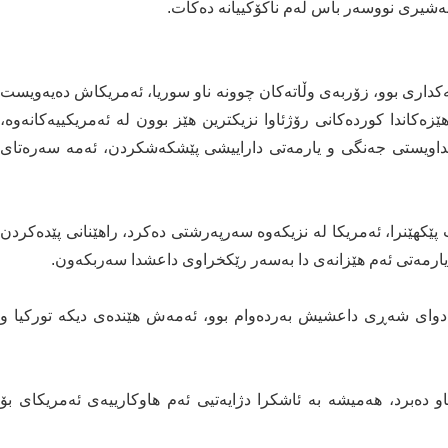
 بەشیری نووسەر باس لەم ناکۆکییانە دەکات.
داری بوو، زۆربەی وڵاتەکان چوونە ناو سوریا، ئەمریکاش دەیەویست
ەکاندا کوردەکانی رۆژئاوا نزیکترین هێز بوون لە ئەمریکییەکانەوە،
ێداویستی جەنگی و یارمەتی داراییشی پێشکەشکردن، ئەمە سەرەتای
سوریای دیموکرات پێکهێنرا، ئەمریکا لە نزیکەوە سەرپەرشتی دەکرد، راهێنانی پێدەکردن
رمەتی ئەم هێزانەی دا بەسەر رێکخراوی داعشدا سەربکەون.
ت دوای شەڕی داعشیش بەردەوام بوو، ئەمەش هێندەی دیکە تورکیا و
او دەبرد، هەمیشە بە ئاشکرا دژایەتیی ئەم هاوکارییەی ئەمریکای بۆ