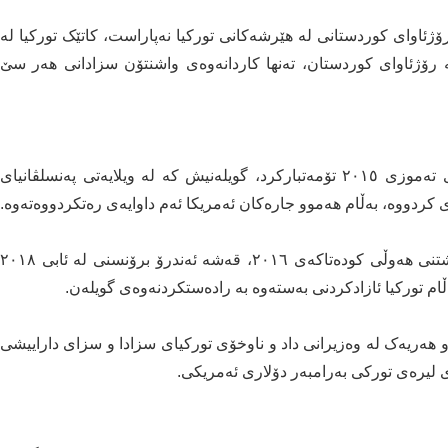
ۆژئاوای کوردستانی لە هێرشەکانی تورکیا نەپاراست، کاتێک تورکیا لە
 بەشێ ک لە رۆژئاوای کوردستان، تەنها کاردانەوەی واشنتۆن سزادانی هەر سێ
تورکیا فەتحوڵا گویلەنی بە داڕێژەری هەوڵی کودەتاکەی تەموزی ٢٠١٥ تۆمەتبارکرد، گویلەنیش کە لە ویلایەتی پەنسلڤانیای
 کردووە، بەڵام هەموو جارەکان ئەمریکا ئەم داوایەی رەتکردووەتەوە.
تورکیا بە تۆمەتی سیخوڕیکردن و بەشداریکردن لە داڕشتنی هەوڵی کودەتاکەی ٢٠١٦، قەشە ئەندرۆ برۆنسنی لە ئابی ٢٠١٨
ڵام تورکیا ئازادکردنی بەستەوە بە رادەستکردنەوەی گویلەن.
و هەریەک لە وەزیرانی داد و ناوخۆی تورکیای سزادا و سزای داراییشی
ی لیرەی تورکی بەرامبەر دۆلاری ئەمریکی.