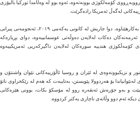
وبەڕووی کۆمەڵکوژی بوونەتەوە، ئەوە بوو لە وەڵامدا تورکیا باڵیۆزی
زییەکانی لەگەڵ ئەمریکا رادەگرێت.
ئەمریکا بەردەوام دۆسییەی ئەرمەنەکانی لە دژی تورکیا بەکارهێناوە، دوا جاریش لە کانونی یەکەمی ٢٠١٩، ئەنجومەنی پیرانی
ئەرمەنەکان دەکات لەلایەن دەوڵەتی عوسمانییەوە، دوای بڕیارەکە
رەی کۆمەڵکوژی هندییە سورەکان لەلایەن داگیرکەریی ئەمریکییەوە
ر و نزیکبوونەوەی لە ئێران و روسیا ئاڵۆزییەکانی نێوان واشنتۆن و
لەنێوانیاندا بۆ هەردوولا پێویستن، بەتایبەت کە هەم لە رێکخراوی ناتۆ
ببێت و بەو جۆرەش ئەنقەرە روو لە مۆسکۆ بکات، بوونی هێزەکانی
 دیکە ئەم دوو وڵاتەی ناچاری یەکتر کردووە.