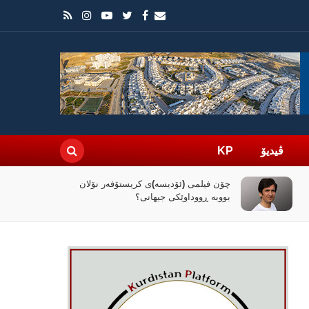
ڤیدیۆ
KP
راپۆرتێک: رێککەوتنەکەی واشنتن و تاران
کۆنترۆڵی تەنگەی هورمز دەداتە دەست
ئێران