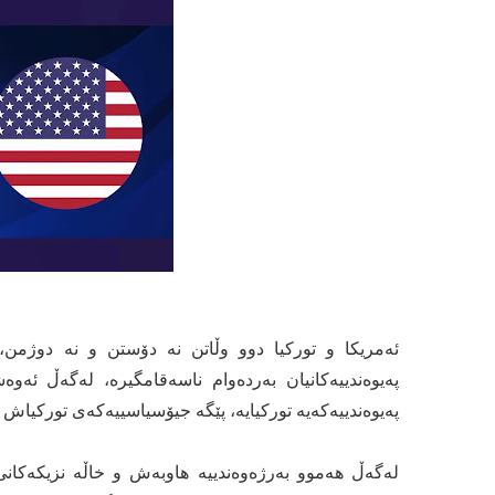
ئەمریکا و تورکیا دوو وڵاتن نە دۆستن و نە دوژمن
پەیوەندییەکانیان بەردەوام ناسەقامگیرە، لەگەڵ ئەوە
پەیوەندییەکەیە تورکیایە، پێگە جیۆسیاسییەکەی تورکیاش و
لەگەڵ هەموو بەرژەوەندییە هاوبەش و خاڵە نزیکەکانی ن