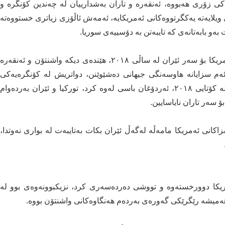
یەکی زۆری هەبووە، ئەنقەرە و تاران بەشدارییان لە چەندین کۆنگرە و
ویلایەتە یەکگرتووەکانی ئەمریکایە، ئەمەش ئاڵۆزی زیاتری خستووەتە
 بەو بابەتانەی کە تایبەتن بە دۆسییەی سوریا.
کاتێک تورکیا رایگەیاند، پابەند نابێت بە سزا نوێیەکانی ئەمریکا بۆ سەر ئێران لە ساڵی ٢٠١٨، هێندەی دیکە واشنتۆن و ئەنقەرە
 ئەم سزایانە هاوسەنگی جیهانی دەشێوێنن، دواتریش لە کۆنگرەیەکی
رۆژنامەوانیدا لەگەڵ حەسەن رۆحانی سەرۆکی ئێران لە کۆتایی ٢٠١٨، ئەردۆغان باسی لەوە کرد، تورکیا و ئێران بەردەوام
ۆ سەر تاران نایاسایین.
اکانی ئەمریکا مامەڵە لەگەڵ ئێران بکات بەتایبەت لە بواری نەوتدا،
ریکا دوورخستەوە و تووشی دەردەسەری کرد، نزیکبوونەوەی بوو لە
هەمیشە رێگرێکی گەورەی بەردەم هەنگاوەکانی واشنتۆن بووە.