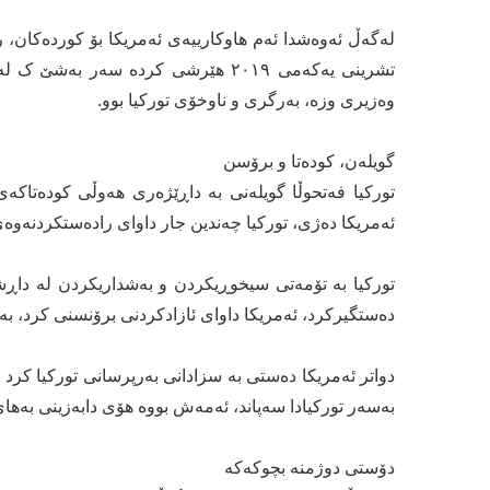
لەگەڵ ئەوەشدا ئەم هاوکارییەی ئەمریکا بۆ کوردەکان، ر
تشرینی یەکەمی ٢٠١٩ هێرشی کردە سەر
وەزیری وزە، بەرگری و ناوخۆی تورکیا بوو.
گویلەن، کودەتا و برۆسن
ئەمریکا دەژی، تورکیا چەندین جار داوای رادەستکردنەوەی
دەستگیرکرد، ئەمریکا داوای ئازادکردنی برۆنسنی کرد، بە
دواتر ئەمریکا دەستی بە سزادانی بەرپرسانی تورکیا کرد 
بەسەر تورکیادا سەپاند، ئەمەش بووە هۆی دابەزینی بەها
دۆستی دوژمنە بچوکەکە