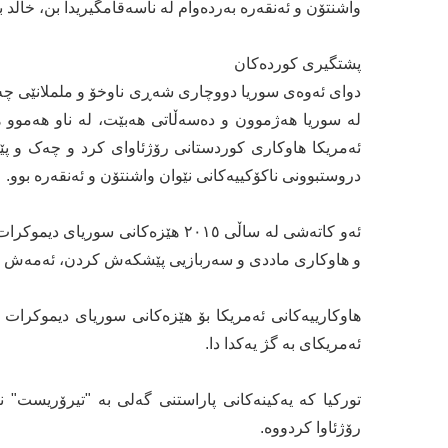
واشنتۆن و ئەنقەرە بەردەوام لە ناسەقامگیریدا بن، خالد
پشتگیری کوردەکان
دوای ئەوەی سوریا دووچاری شەڕی ناوخۆ و ململانێی چەک
لە سوریا هەژموون و دەسەڵاتی هەبێت، لە ناو هەموو هێز
ئەمریکا هاوکاری کوردستانی رۆژئاوای کرد و چەک و پ
دروستبوونی ناکۆکییەکانی نێوان واشنتۆن و ئەنقەرە بوو.
ئەو کاتەشی لە ساڵی ٢٠١٥ هێزەکانی 
و هاوکاری ماددی و سەربازیی پێشکەش کردن، ئەمەش یا
هاوکارییەکانی ئەمریکا بۆ هێزەکانی سوریای دیموکرا
ئەمریکای بە گژ یەکدا دا.
تورکیا کە یەکینەکانی پاراستنی گەلی بە "تیرۆریست" ن
رۆژئاوا کردووە.