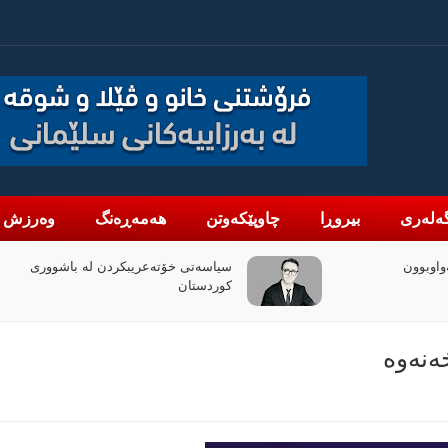
ەلەری
بیروڕا
چاوپێکەوتن
هەمەڕەنگ
وەرزش
لە باشووری
چۆن فیلمی (ئۆدیسە)ی کریستۆفەر نۆلان
بووبە ڕووداوێکی جیهانی؟
نەوە‌