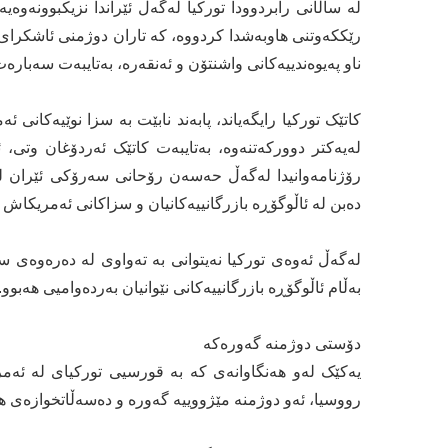
لە ساڵانی رابردوودا تورکیا لەگەڵ ئێراندا نزیکبوونەوە
رێککەوتنی هاوبەشدا کردووە، کە تاران دوژمنی ئاشکرای 
ناو پەیوەندییەکانی واشنتۆن و ئەنقەرە، بەتایبەت سەبارەت
لەیەکتر دوورکەتنەوە، بەتایبەت کاتێک ئەردۆغان وتی،
دەبن لە ئاڵوگۆڕە بازرگانییەکانیان و سزاکانی ئەمریکاش ب
لەگەڵ ئەوەی تورکیا نەیتوانی بە تەواوی لە دەرەوەی سز
بەڵام ئاڵوگۆڕە بازرگانییەکانی نێوانیان بەردەوامیی هەبوو.
دۆستی دوژمنە گەورەکە
یەکێک لەو هەنگاوانەی کە بە قورسیی تورکیای لە ئەم
رووسیا، ئەو دوژمنە مێژووییە گەورە و دەسەڵاتخوازەی 