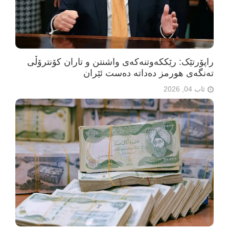
راپۆرتێک: رێککەوتنەکەی واشنتن و تاران کۆنترۆڵی
تەنگەی هورمز دەداتە دەست ئێران
ئاب 04, 2026