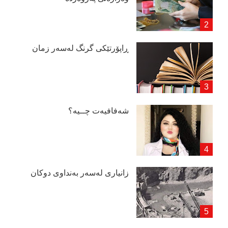
ڕاپۆرتێكی گرنگ لەسەر زمان
شەفافیەت چــیە؟
زانیاری لەسەر بەنداوی دوكان