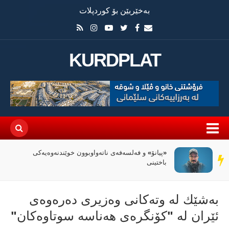
بەخێربێن بۆ کوردپلات
KURDPLAT
«پیانۆ» و فەلسەفەی ناتەواوبوون خوێندنەوەیەکی
سەر
باختینی
دێڕ
بەشێك لە وتەكانی وەزیری دەرەوەی
ئێران لە "كۆنگرەی هەناسە سوتاوەكان"