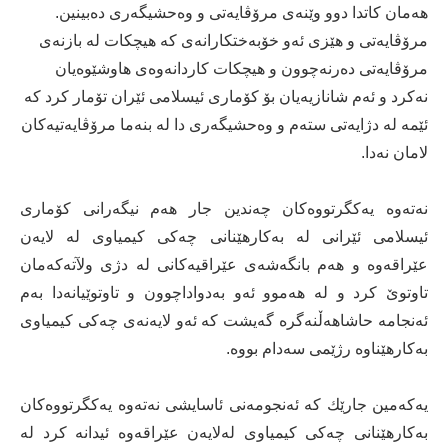
هەمان كاتدا دوو وێنەی مرۆڤایەتی و وەحشیگەری دەبینین.
مرۆڤایەتی و هێزی ئەو خۆبەختكارانەی كە هیچكات لە بازنەی
مرۆڤایەتی دەرنەچوون و هیچكات كاردانەوەی هاوشێوەیان
نەكرد و ئەم شانازیەیان بۆ كۆماری ئیسلامی ئێران تۆمار كرد كە
ئێمە لە دژایەتی ستەم و وەحشیگەری دا لە بنەما مرۆڤایەتیەكان
لامان نەدا.
نەتەوە یەكگرتووەكان چەندین جار هەم نیگەرانی كۆماری
ئیسلامی ئێرانی لە بەكارهێنانی چەكی كیمیاوی لە لایەن
عێراقەوە و هەم بانگەشەی عێراقیەكانی لە دژی ولآتەكەمان
تاوتوێ كرد و لە هەموو ئەو بەدواداچوون و تاوتوێیانەدا بەم
ئەنجامە حاشاهەڵنەگرە گەیشت كە ئەو لایەنەی چەكی كیمیاوی
بەكارهێناوە رژێمی سەدام بووە.
یەكەمین جارێك كە ئەنجومەنی ئاسایشی نەتەوە یەكگرتووەكان
بەكارهێنانی چەكی كیمیاوی لەلایەن عێراقەوە ئیدانە كرد لە