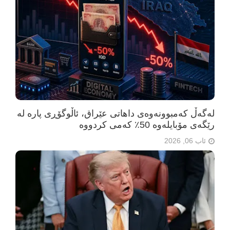
لەگەڵ کەمبوونەوەی داهاتی عێراق، ئاڵوگۆڕی پارە لە
رێگەی مۆبایلەوە 50٪ کەمی کردووە
ئاب 06, 2026