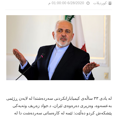
کوردپلات
6/28/2020 01:00:00 م
لە یادی ٣٣ ساڵەی كیمیابارانكردنی سەردەشتدا لە لایەن ڕژێمی
بەعسەوە، وەزیری دەرەوەی ئێران، د.جواد زەریف وتەیەكی
پێشكەش كردو دەڵێت:
ئێمە لە كارەساتی سەردەشت دا لە