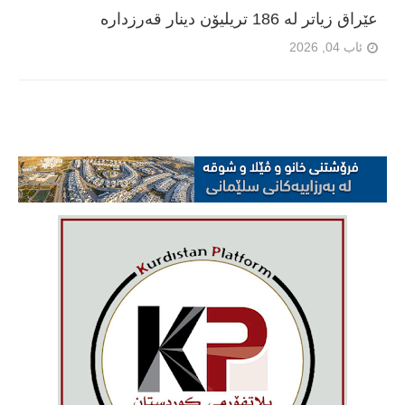
عێراق زیاتر لە 186 تریلیۆن دینار قەرزدارە
ئاب 04, 2026