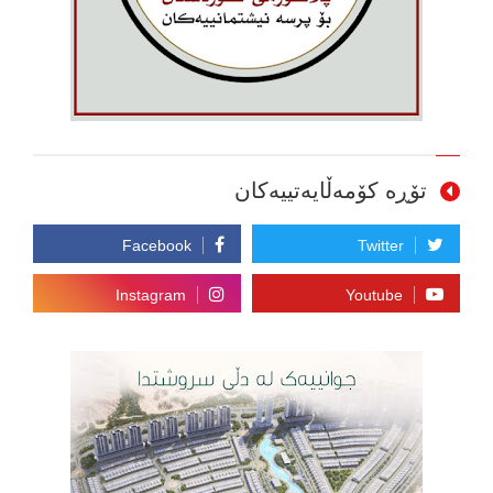
تۆڕە کۆمەڵایەتییەکان