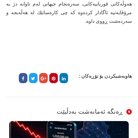
هەوڵەكانی قوربانیەكانی، سەرەنجام جیهانی لەم تاوانە دژ بە
مرۆڤایەتیە ئاگادار كردەوە كە چی كارەساتێك لە هەڵەبجە و
سەردەشت ڕووی داوە.
هاوبەشیکردن بۆ تۆڕەکان :
ڕەنگە ئەمانەشت بەدڵبێت