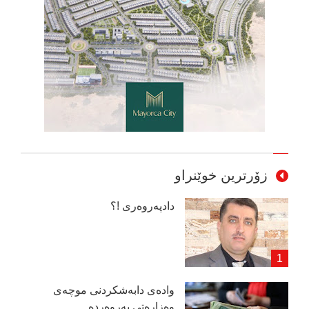
زۆرترین خوێنراو
دادپەروەری !؟
وادەی دابەشكردنی موچەی
وەزارەتی پەروەردە