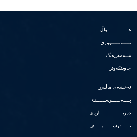
هــــــــــــەواڵ
ئـــــابـــــووری
هــەمەڕەنگ
چاوپێکەوتن
نەخشەی ماڵپەڕ
پــــەیـــــوەنــــــدی
دەربـــــــــــــــارەی
ئـــــەرشــــــیـــــف