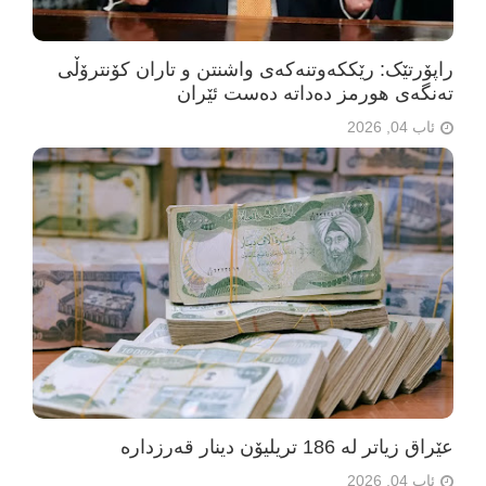
راپۆرتێک: رێککەوتنەکەی واشنتن و تاران کۆنترۆڵی
تەنگەی هورمز دەداتە دەست ئێران
ئاب 04, 2026
عێراق زیاتر لە 186 تریلیۆن دینار قەرزدارە
ئاب 04, 2026