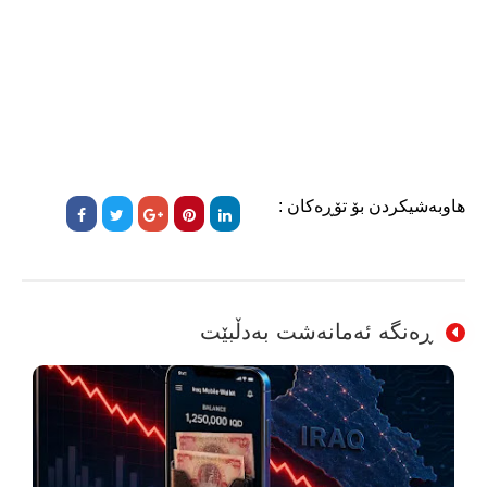
هاوبەشیکردن بۆ تۆڕەکان :
ڕەنگە ئەمانەشت بەدڵبێت