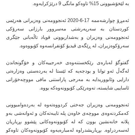
بە لێخۆشبوونی 15% تاوەکو مانگی 9 درێژکرایەوە.
ئەمڕۆ چوارشەممە 17-6-2020 ئەنجوومەنی وەزیرانی هەرێمی
کوردستان بە سەرپەرشتی مەسروور بارزانی سەرۆکی
ئەنجوومەنی وەزیران و بەشداربوونی قوباد تاڵەبانی جێگری
سەرۆکوەزیران، لە ڕێگەی ڤیدیۆ کۆنفرانسەوە کۆبووەوە.
گفتوگۆ لەبارەی رێکخستنەوەی خەرجییەکان و خۆگونجاندن
لەگەڵ ئەو توانا و بودجەیە کە ئێستا لە بەردەستی وەزارەتی
دارایی وئابووریدایە بە مەرجی پاراستنی مافی مووچەخۆرانی
ئاساییی شایستە، تەوەرێکی کۆبوونەوەکە بووە.
ئەنجوومەنی وەزیران جەختی کردووەتەوە لە بەردەوامبوونی
کەمکردنەوەی مووچەی خاوەن پلە تایبەتەکان و ئەوانەشی بەو
پلانە خانەنشین بوون کە لە کۆبوونەوەکانی پێشوو بڕیاریان
لەسەردراوە. بڕیاریشدراوە لەمبارەیەوە کۆبوونەوەکان تاوەکو