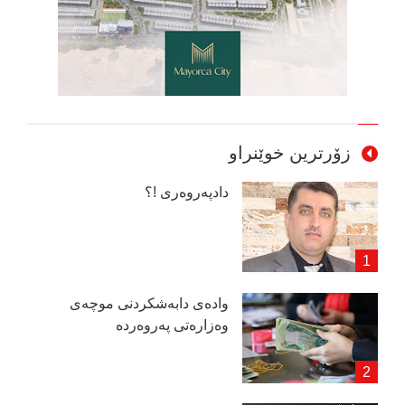
زۆرترین خوێنراو
دادپەروەری !؟
وادەی دابەشكردنی موچەی
وەزارەتی پەروەردە