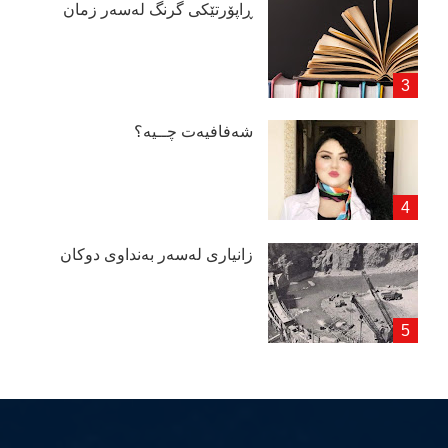
ڕاپۆرتێكی گرنگ لەسەر زمان
شەفافیەت چــیە؟
زانیاری لەسەر بەنداوی دوكان