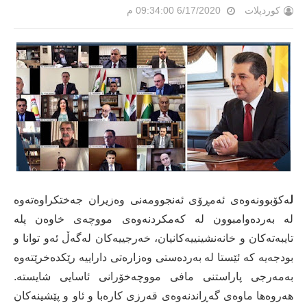
کوردپلات
6/17/2020 09:34:00 م
ل
ەکۆبوونەوەی ئەمڕۆی ئەنجوومەنی وەزیران جەختکراوەتەوە
لە بەردەوامبوون لە کەمکردنەوەی مووچەی خاوەن پلە
تایبەتەکان و خانەنشینییەکانیان، خەرجییەکان لەگەڵ ئەو توانا و
بودجەیە کە ئێستا لە بەردەستی وەزارەتی داراییە رێکدەخرێتەوە
بەمەرجی پاراستنی مافی مووچەخۆرانی ئاسایی شایستە.
هەروەها ماوەی گەڕاندنەوەی قەرزی کارەبا و ئاو و پێشینەکان