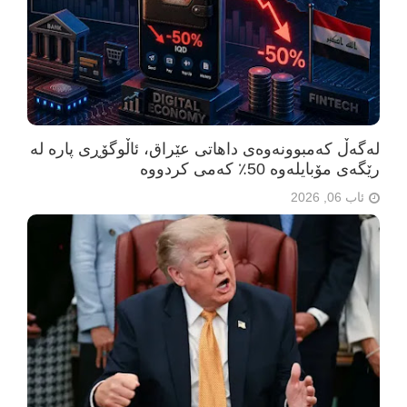
لەگەڵ کەمبوونەوەی داهاتی عێراق، ئاڵوگۆڕی پارە لە
رێگەی مۆبایلەوە 50٪ کەمی کردووە
ئاب 06, 2026