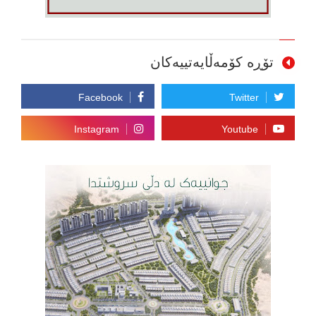
تۆڕە کۆمەڵایەتییەکان