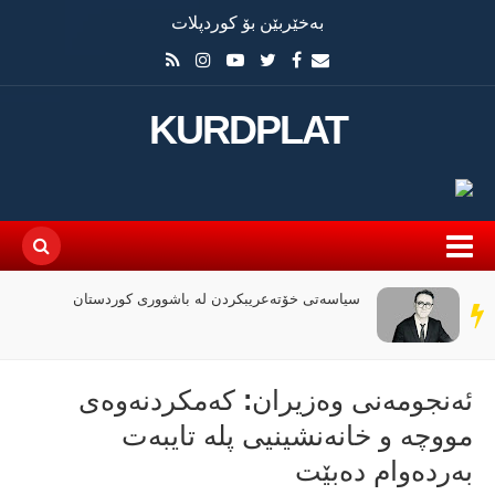
بەخێربێن بۆ کوردپلات
KURDPLAT
چۆن فیلمی (ئۆدیسە)ی کریستۆفەر نۆلان بووبە
سەر
ڕووداوێکی جیهانی؟
دێڕ
ئەنجومەنی وەزیران: کەمکردنەوەی
مووچە و خانەنشینیی پلە تایبەت
بەردەوام دەبێت