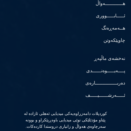
هــــــــــــەواڵ
ئـــــابـــــووری
هــەمەڕەنگ
چاوپێکەوتن
نەخشەی ماڵپەڕ
پــــەیـــــوەنــــــدی
دەربـــــــــــــــارەی
ئـــــەرشــــــیـــــف
كوردپلات دامەزراوەیەكی میدیایی ئەهلی ئازادە لە
پێناو مۆدێلێكی نوێی میدیایی باوەڕپێكراو و بوونە
سەرچاوەی هەواڵ و زانیاری دروستدا كاردەكات.