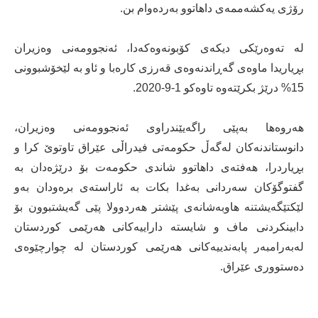
رۆژی یەکشەممەی داهاتوو بەردەوام بن.
لە تەوەرێکی دیکەی کۆبونەوەکەدا، ئەنجوومەنی وەزیران
بڕیاریدا ماوەی گەڕاندنەوەی قەرزی کارەبا و ئاو بە لێخۆشبوونی
15% درێژ بکرێتەوە تاوەکو 1-9-2020.
هەروەها بەپێی راگەیێندراوی ئەنجوومەنی وەزیران،
دانوستاندنەکان لەگەڵ حکومەتی فیدراڵی عێراق تاوتوێ کرا و
بڕیاردرا، هەفتەی داهاتوو شاندی حکومەت بۆ درێژەدان بە
گفتوگۆکان سەردانی بەغدا بکات بە ئاراستەی برەودان بەو
لێکتێگەیشتنە هاوبەشانەی پێشتر هەردوولا پێی گەیشتبوون بۆ
دابینکردنی ماف و شایستە داراییەکانی هەرێمی کوردستان
لەبەرامبەر پابەندییەکانی هەرێمی کوردستان لە چوارچێوەی
دەستووری عێراق.