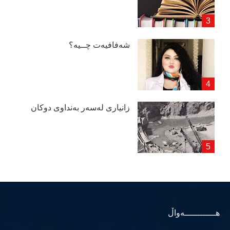
شەفافیەت چــیە؟
زانیاری لەسەر بەنداوی دوكان
هــــــــــــەواڵ