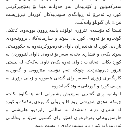
سه‌ركه‌وتین و كۆتاییمان به‌و هه‌وڵانه‌ هێنا بۆ به‌نێچیرگرتنی
كوردان. ئه‌مڕۆ له‌ ڕوانگه‌ی سوێدییه‌كان كوردان تیرۆریست
نین.» یان گیوللۆ واده‌ڵێت.
ئێستا كه‌ دۆسیه‌ی تێرۆری ئولۆف پالمه‌ ڕوون بوویه‌وه‌، كاتێكی
گونجاوه‌ بۆ ئه‌وه‌ی كوردانی سوێد و سازمانه‌كانی بزووتنه‌وه‌ی
ئازادیی كورد له‌ هه‌نده‌ران داوای قه‌ره‌بووكردنه‌وه‌ له‌ حكوومه‌تی
سوێد بكه‌ن و فشاری بخه‌نه‌ سه‌ر بۆ ئه‌وه‌ی داوای لێبووردن له‌
كورد بكات. ته‌نانه‌ت داوای ئه‌وه‌ بكه‌ن ناوی په‌كه‌كه‌ له‌ لیستی
تێرۆر ده‌ربهێنرێت. چونكه‌ ئه‌م دۆسیه‌ مێژوویی و گه‌وره‌یه‌
كاریگه‌ری زۆری له‌سه‌ر ڕای گشتی هه‌بووه‌ و زیانی زۆری به‌
پرسی كورد و كوردانی سوێد گه‌یاندووه‌.
له‌وانه‌یه‌ ڕای گشتیی سوێدیش پشتیوانی له‌م هه‌نگاوه‌ بكات،
چونكه‌ به‌هۆی شۆڕشی ڕۆژاڤا و ڕۆڵی گه‌وره‌ی په‌كه‌كه‌ و كورد
له‌ شه‌ڕی دژبه‌ داعشدا، له‌ ساڵانی ڕابردوو هاوپشتی و
هاوسۆزییه‌كی به‌رفره‌وان له‌نێو ڕای گشتیی سوێد و وه‌ڵاتانی
ئه‌ورووپا بۆ كورد و بزووتنه‌وه‌كه‌ی دروست بووه‌.