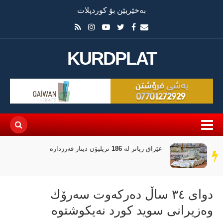
بەخێربێن بۆ کوردپلات
KURDPLAT
لەگەڵ کەمبوونەوەی داهاتی عێراق، ئاڵوگۆڕی پارە لە
سەر
رێگەی مۆبایلەوە 50٪ کەمی کردووە
دێڕ
دوای ٣٤ ساڵ دەركەوت سەرۆك
وەزیرانی سوید كورد نەیكوشتوە