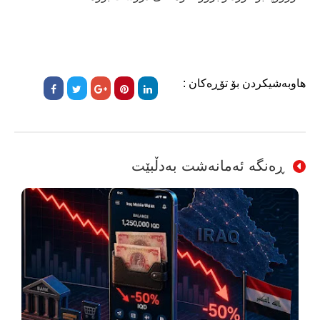
هاوبەشیکردن بۆ تۆڕەکان :
ڕەنگە ئەمانەشت بەدڵبێت