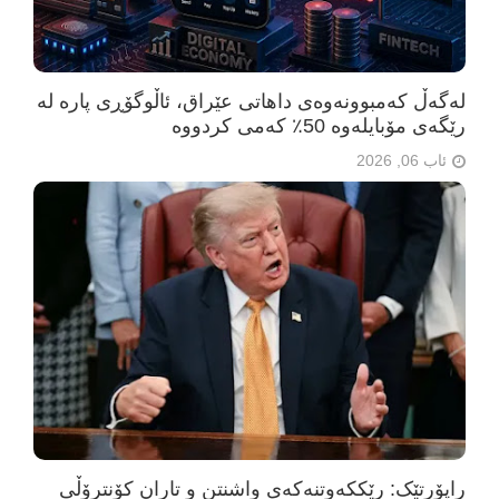
لەگەڵ کەمبوونەوەی داهاتی عێراق، ئاڵوگۆڕی پارە لە
رێگەی مۆبایلەوە 50٪ کەمی کردووە
ئاب 06, 2026
راپۆرتێک: رێککەوتنەکەی واشنتن و تاران کۆنترۆڵی