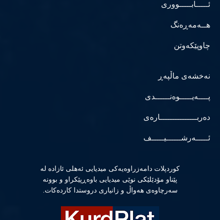
ئـــــابـــــووری
هــەمەڕەنگ
چاوپێکەوتن
نەخشەی ماڵپەڕ
پــــەیـــــوەنــــــدی
دەربـــــــــــــــارەی
ئـــــەرشــــــیـــــف
كوردپلات دامەزراوەیەكی میدیایی ئەهلی ئازادە لە
پێناو مۆدێلێكی نوێی میدیایی باوەڕپێكراو و بوونە
سەرچاوەی هەواڵ و زانیاری دروستدا كاردەكات.