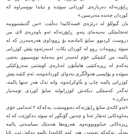
ڕاپۆرته‌كه‌ ده‌رباره‌ی كوردانی سوێده و تیایدا نووسراوه‌ كه‌
كوردان چه‌نده‌ مه‌ترسین.»
یان گیوللۆ له‌ درێژه‌ی قسه‌كانیدا ده‌ڵێت: «من گه‌یشتبوومه‌
ئه‌نجامێكی به‌بنه‌مای پته‌و. ڕاپۆرته‌كه‌ ئه‌و باوه‌ڕه‌ی لای من
دروست كردبوو. ساپۆ ئاماده‌یه‌ بۆ ڕووداوی هه‌ره‌مه‌زن كه‌ له‌
سوێد ڕووبدات ڕوو له‌ كوردان بكات. له‌به‌رئه‌وه‌ پێش كوژرانی
پالمه‌، من کتێبێکی خۆم له‌سه‌ر ئه‌و بنه‌مایه‌ نووسیبوو. به‌شی
یه‌كه‌م له‌ ڕیزه‌كتێبی هامڵتۆن له‌باره‌ی كوشتنی سه‌رۆكێكی
سوێده‌ و پۆلیسی هه‌واڵگری به‌دوای كوردانه‌وه‌یه‌. ئه‌م كتێبه‌ پێش
كوژرانی پالمه‌ چاپ و بڵاوكرایه‌وه‌. واته‌ نه‌ک هه‌ر ته‌نها پالمه‌،
ئه‌گه‌ر كه‌سێكی دیكه‌ش كوژرابوایه‌ ساپۆ كوردی تۆمه‌تبار
ده‌كرد.»
«ئه‌و كاته‌ی ساپۆ ڕاپۆرته‌كه‌ ده‌نووسێت، په‌كه‌كه‌ ٢ ئه‌ندامی خۆی
به‌ناوه‌كانی ئه‌نڤار ئه‌تا و چه‌تین گۆنگور لە سوێد ده‌كوژێت كه‌ له‌
ڕیزه‌كانی جیابووبوونه‌وه‌. هه‌روه‌ها هه‌ندێک سیاسه‌تی پالمه‌
به‌دڵی په‌كه‌كه‌ نه‌بوون. هه‌ر له‌و كاتانه‌دا پالمه‌ ده‌كوژرێت. ئایا