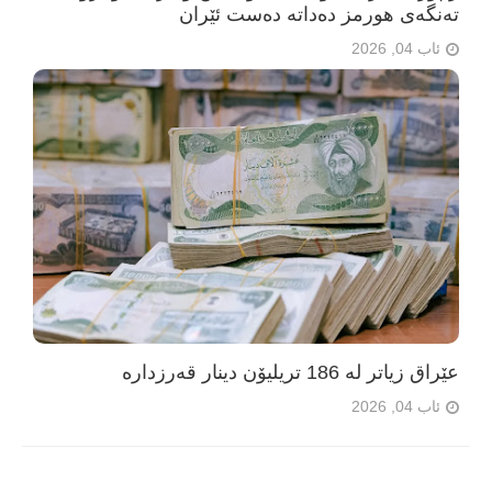
تەنگەی هورمز دەداتە دەست ئێران
ئاب 04, 2026
عێراق زیاتر لە 186 تریلیۆن دینار قەرزدارە
ئاب 04, 2026