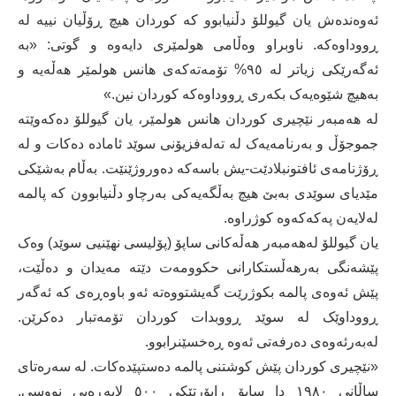
ئه‌وه‌نده‌ش یان گیوللۆ دڵنیابوو كه‌ كوردان هیچ ڕۆڵیان نییه‌ له‌
ڕووداوه‌كه‌. ناوبراو وه‌ڵامی هولمێری دایه‌وه‌ و گوتی: «به‌
ئه‌گه‌رێكی زیاتر له‌ ٩٥% تۆمه‌ته‌كه‌ی هانس هولمێر هه‌ڵه‌یه‌ و
به‌هیچ شێوه‌یه‌ک بكه‌ری ڕووداوه‌كه‌ كوردان نین‌.»
له ‌هه‌مبه‌ر نێچیری كوردان هانس هولمێر، یان گیوللۆ ده‌كه‌وێته‌
جموجۆڵ و به‌رنامه‌یه‌ک له‌ ته‌له‌فزیۆنی سوێد ئاماده‌ ده‌كات و له‌
ڕۆژنامه‌ی ئافتونبلادێت-یش باسه‌كه‌ ده‌وروژێنێت. به‌ڵام به‌شێكی
مێدیای سوێدی به‌بێ هیچ به‌ڵگه‌یه‌كی به‌رچاو دڵنیابوون كه‌ پالمه‌
له‌لایه‌ن په‌كه‌كه‌وه‌ كوژراوه‌.
یان گیوللۆ له‌هه‌مبه‌ر هه‌ڵه‌كانی ساپۆ (پۆلیسی نهێنیی سوێد) وه‌ک
پێشه‌نگی به‌رهه‌ڵستكارانی حكوومه‌ت دێته‌ مه‌یدان و ده‌ڵێت،
پێش ئه‌وه‌ی پالمه‌ بكوژرێت گه‌یشتووه‌ته‌‌ ئه‌و باوه‌ڕه‌ی كه‌ ئه‌گه‌ر
ڕووداوێک له‌ سوێد ڕووبدات كوردان تۆمه‌تبار ده‌كرێن.
له‌به‌رئه‌وه‌ی ده‌رفه‌تی ئه‌وه‌ ڕه‌خسێنرابوو.
«نێچیری كوردان پێش كوشتنی پالمه‌ ده‌ستپێده‌كات. له‌ سه‌ره‌تای
ساڵانی ١٩٨٠ دا ساپۆ ڕاپۆرتێكی ٥٠٠ لاپه‌ڕه‌یی نووسی.