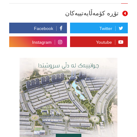
تۆڕە کۆمەڵایەتییەکان