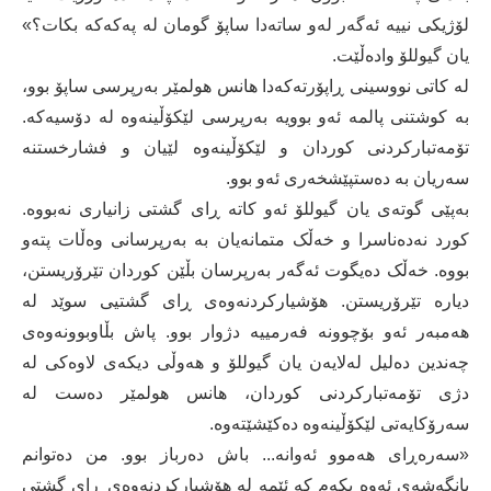
لۆژیكی نییه‌ ئه‌گه‌ر له‌و ساته‌دا ساپۆ گومان له‌ په‌كه‌كه‌ بكات؟»
یان گیوللۆ واده‌ڵێت.
له‌ كاتی نووسینی ڕاپۆرته‌كه‌دا هانس هولمێر به‌رپرسی ساپۆ بوو،
به‌ كوشتنی پالمه‌ ئه‌و بوویه‌ به‌رپرسی لێكۆڵینه‌وه‌ له‌ دۆسیه‌كه‌.
تۆمه‌تباركردنی كوردان و لێكۆڵینه‌وه‌ لێیان و فشارخستنه‌
سه‌ریان به‌ ده‌ستپێشخه‌ری ئه‌و بوو.
به‌پێی گوته‌ی یان گیوللۆ ئه‌و كاته‌ ڕای گشتی زانیاری نه‌بووه‌.
كورد نه‌ده‌ناسرا و خه‌ڵک متمانه‌یان به‌ به‌رپرسانی وه‌ڵات پته‌و
بووه‌. خه‌ڵک ده‌یگوت ئه‌گه‌ر به‌رپرسان بڵێن كوردان تێرۆریستن،
دیاره‌ تێرۆریستن. هۆشیاركردنه‌وه‌ی ڕای گشتیی سوێد له‌
هه‌مبه‌ر ئه‌و بۆچوونه‌ فه‌رمییه‌ دژوار بوو. پاش بڵاوبوونه‌وه‌ی
چه‌ندین ده‌لیل له‌لایه‌ن یان گیوللۆ و هه‌وڵی دیكه‌ی لاوه‌كی له‌
دژی تۆمه‌تباركردنی كوردان، هانس هولمێر ده‌ست له‌‌
سه‌رۆكایه‌تی لێكۆڵینه‌وه‌ ده‌كێشێته‌وه‌.
«سه‌ره‌ڕای هه‌موو ئه‌وانه‌... باش ده‌رباز بوو. من ده‌توانم
بانگه‌شه‌ی ئه‌وه‌ بكه‌م كه‌ ئێمه‌ له‌ هۆشیاركردنه‌وه‌ی ڕای گشتی