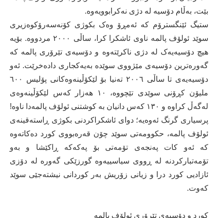
بێت، به‌ڵام دۆسیه‌ له‌ دژی نه‌كرابوویه‌وه‌.
ستیگ ئێنگسترۆم كه‌ ئه‌مڕۆ وه‌ک بكوژی كۆنه‌سه‌رۆكوه‌زیری
سوێد ئولۆف پالمه‌ ناوی ئاشكرا كرا، ساڵی ٢٠٠٠ مردووه‌. بۆیه‌
هیچ دۆسیه‌یه‌ک له‌ دژی ناكرێته‌وه‌ و دۆسیه‌ی تێرۆری پالمه‌ كه‌
گه‌وره‌ترین دۆسیه‌ی مێژووی سوێده‌ به‌یه‌كجاری داده‌خرێت. ئه‌و
دۆسیه‌یه‌ی تا ساڵی ٢٠٠٦ ته‌نیا بۆ لێكۆڵینه‌وه‌كانی پۆلیس ٦٠٠
ملیۆن كڕۆنی سوێدی تێچووه‌، ١٠ هه‌زار كه‌س لێكۆڵینه‌وه‌ی
له‌گه‌ڵ كراوه‌ و ١٣٠ كه‌س دانیان به‌ كوشتنی ئولۆف پالمه‌دا ناوه‌!
پرسیاری گرنگ ئه‌وه‌یه؛‌ دوای ئاشكراكردنی بكوژی ڕاسته‌قینه‌ی
ئولۆف پالمه‌، حكوومه‌تی سوێد چۆن قه‌ره‌بووی كورد ده‌كاته‌وه‌
كه‌ ئه‌و كات په‌نجه‌ی تۆمه‌تی بۆ په‌كه‌كه‌ ڕاكێشا و به‌و
تۆمه‌تباركردنه‌ له‌ ڕووی سیاسییه‌وه‌ گورزێكی گه‌وره‌ له‌ دۆزی
ئازادیی كورد درا و زیانی زۆریش به‌ر كوردانی نیشته‌جێی سوێد
كه‌وت.
كورد و دۆسیه‌ی تێرۆری ئولۆف پالمه‌