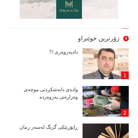
زۆرترین خوێنراو
دادپەروەری !؟
وادەی دابەشكردنی موچەی
وەزارەتی پەروەردە
ڕاپۆرتێكی گرنگ لەسەر زمان