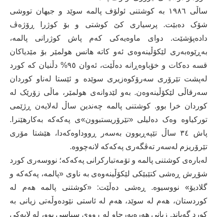
ساڵی ١٩٨٦ به‌ كوشتنی ئولۆف پالمه‌ سوێد و جیهان تووشی
شۆک ده‌بێت. پرسیاری كێ كوشتی و بۆ كوژرا ڕۆژه‌ڤ
دادەپۆشێت. دوای ماوه‌یه‌كی كه‌م پاش كوژرانی پالمه‌،
به‌ڕێوه‌به‌ری لێكۆڵینه‌وه‌ی ئه‌و كاته‌ هانس هولمێر بۆ مێدیاكان
قسه‌ ده‌كات و خۆباوه‌ڕانه‌ ده‌ڵێت، ئه‌وان ٩٥% دڵنیان كه‌ كورد
له‌پشت تێرۆری سه‌رۆكوه‌زیری سوێده‌ و ئێستا له‌ناو كوردان
سه‌رقاڵی لێكۆڵینه‌وه‌ن. به‌و لێدوانه‌ی هولمێر، ماڵی زۆرێک له‌
كوردان خرا بوو. كوشتنی پالمه‌ چه‌ندین ساڵ له‌لایه‌ن ڕژێمی
توركیاوه‌ وه‌ک ده‌لیلی «تێرۆریستبوون»ی په‌كه‌كه‌ به‌كارهێنرا.
پاش ٣٤ ساڵ تێپه‌ڕبوون به‌سه‌ر ڕووداوه‌كه‌دا، هێشتا مۆری
تێرۆریزم له‌سه‌ر ته‌ڤگه‌ری په‌كه‌كه‌ لانه‌چووه‌.
له‌باره‌ی كوشتنی پالمه‌ و تۆمه‌تباركرانی په‌كه‌كه‌؛ نووسه‌ری كورد
شۆڕش ڕه‌شی كتێبێكی لێكۆڵینه‌وه‌ی به ‌ناوی «پالمه‌، په‌كه‌كه‌ و
گلادیۆ» نووسیوه‌. ڕه‌شی ده‌ڵێت: «كوشتنی پالمه‌ هه‌م له‌
كوردستان، هه‌م له‌ سوێد، هه‌م له‌ ئاستی نێوده‌وڵه‌تی زیانی به‌
كورد گه‌یاند. زیانی هه‌ره‌به‌رچاو له‌ ڕووی سیاسی بوو، له ‌لایه‌كی