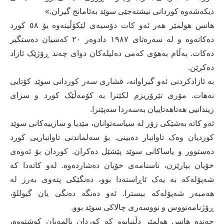
دیكه‌شه‌وه‌‌ كوردانی نیشته‌جێی سوێد به‌ئامانج گیران.»
هانس هولمێر هه‌ر ئه‌و كات دۆسیه‌ی لێكۆڵینه‌وه‌ بۆ ٥٨ كورد
ده‌كاته‌وه‌ و له‌ سه‌ره‌تای ١٩٨٧ دادوه‌ر ٢٠ كه‌سیان ده‌ستگیر
ده‌كات. به‌ڵام به‌هۆی كه‌می ده‌لیله‌كان دوای چه‌ند ڕۆژێک ئازاد
ده‌كرێن.
به‌ ئازادكردنی ئه‌و گیراوانه‌، فشاری سه‌ر كوردانی سوێد كۆتایی
نه‌هات. مۆری تێرۆریزم لكێنرا به‌ كۆمه‌ڵێک كورد و سزای
زیندانیی هه‌تاهه‌تاییان به‌سه‌ردا سه‌پێنرا.
ئه‌و كاته‌ به‌شێكی زۆر له‌ سیاسه‌توانان، مێدیا و سازییه‌كانی سوێد
كوردیان وه‌ک تاوانبار ده‌بینی. بۆ سه‌لماندنی تاوانباریی كورد
ده‌ستوور و یاساكانی سوێد پێشێل ده‌كران. كوردان بۆ ئه‌وه‌ی
خۆیان بپارێزن، ناسنامه‌ی خۆیان ده‌شارده‌وه‌. له‌و كاته‌دا كه‌
شه‌پۆله‌كه‌ به‌ یه‌ک ئاڕاسته‌دا بوو، ده‌نگێكی پته‌وی به‌رز له‌
هه‌مبه‌ر شه‌پۆله‌كه‌ بیسترا. ئه‌و ده‌نگه‌ ده‌نگی یان گیوللۆ،
ڕۆژنامه‌نووس و نووسه‌ری چالاكی سوێد بوو.
چه‌نده‌ هانس هولمێر دڵنیابوو كه‌ كوردان پالمه‌یان كوشتووه‌،