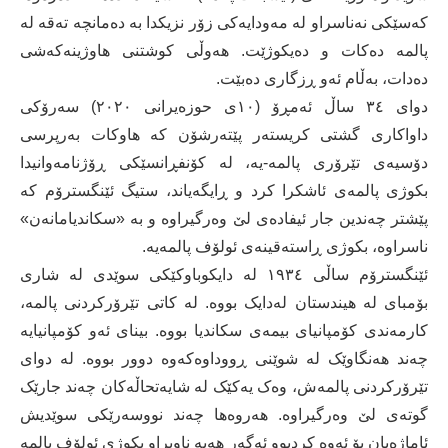
كه‌سێكی نه‌ناسراو له‌ مه‌ودایه‌كی زۆر نزیكدا به‌ ده‌مانچه‌ ته‌قه‌ له‌
پالمه‌ ده‌كات و ده‌یكوژێت.‌ هه‌وڵی كوشتنی هاوژینه‌كه‌شی
ده‌دات، به‌ڵام ئه‌و ڕزگاری ده‌بێت.
دوای ٣٤ ساڵ ئه‌مڕۆ (١٠ی حوزه‌یرانی ٢٠٢٠) سه‌رۆكی
داواكاری گشتی کریستەر پێتەرشۆن كه‌ هاوكات به‌رپرسی
دۆسیه‌ی تێرۆری پالمه‌-یه‌، له‌ كۆنفڕانسێكی ڕۆژنامه‌وانیدا
بكوژی پالمه‌ی ئاشكرا كرد و ڕایگه‌یاند، ستیگ ئێنگسترۆم كه‌
پێشتر چه‌ندین جار ئیفاده‌ی لێ وه‌رگیراوه‌ و به‌ «سکاندیامانەن»
ناسراوه‌، بكوژی ڕاسته‌قینه‌ی ئولۆف پالمه‌یه‌.
ئێنگسترۆم ساڵی ١٩٣٤ له‌ دایكوباوكێكی سوێدی له‌ شاری
بۆمبای لە هیندستان لەدایک بووە. له‌ كاتی تێرۆركردنی پالمه‌،
کارمەندی کۆمپانیای بیمەی سکاندیا بووە. بینای ئەو کۆمپانیایە
چەند هەنگاوێک لە شوێنی ڕووداوەکەوە دوور بووه‌. له‌ دوای
تێرۆركردنی پالمه‌ش، وه‌ک یه‌كێک له‌ شایه‌تحاڵه‌كان چه‌ند جارێک
گوته‌ی لێ وه‌رگیراوه‌. هه‌روه‌ها چه‌ند نووسه‌رێكی سوێدیش
ئاماژه‌یان بۆ ئه‌وه‌ كردبوو‌ ئه‌گه‌ر هه‌یه‌ ناوبراو بكوژی ئولۆف پالمه