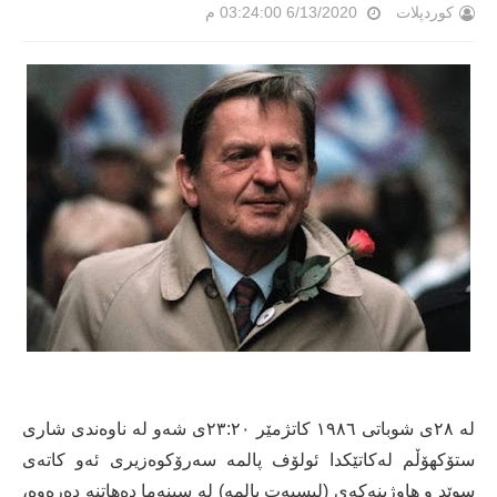
کوردپلات
6/13/2020 03:24:00 م
له‌ ٢٨ی شوباتی ١٩٨٦ كاتژمێر ٢٣:٢٠ی شه‌و له‌ ناوه‌ندی شاری
ستۆكهۆڵم له‌كاتێكدا ئولۆف پالمه‌ سه‌رۆكوه‌زیری ئه‌و كاته‌ی
سوێد و هاوژینه‌كه‌ی (لیسبه‌ت پالمه‌) له‌ سینه‌ما ده‌هاتنه‌ ده‌ره‌وه‌،