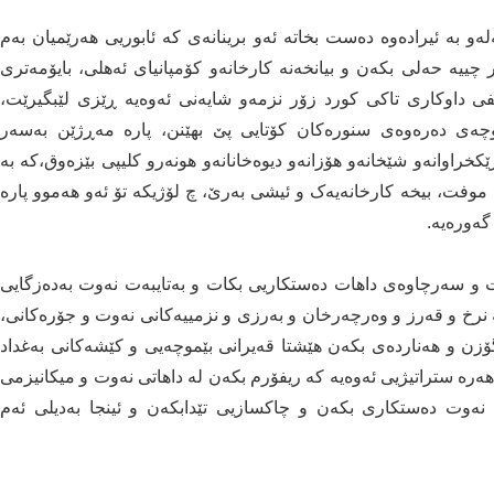
 بە ئیرادەوە دەست بخاتە ئەو برینانەی کە ئابوریی هەرێمیان بەم
ار چییە حەلی بکەن و بیانخەنە کارخانەو کۆمپانیای ئەهلی، بایۆمەتری
ی داوکاری تاکی کورد زۆر نزمەو شایەنی ئەوەیە ڕێزی لێبگیرێت،
چەی دەرەوەی سنورەکان کۆتایی پێ بهێنن، پارە مەڕژێن بەسەر
ێکخراوانەو شێخانەو هۆزانەو دیوەخانانەو هونەرو کلیپی بێزەوق،کە بە
وفت، بیخە کارخانەیەک و ئیشی بەرێ، چ لۆژیکە تۆ ئەو هەموو پارە
گەورەیە.
و سەرچاوەی داهات دەستکاریی بکات و بەتایبەت نه‌وت به‌ده‌زگایی
ه‌ نرخ و قه‌رز و وه‌رچه‌رخان و به‌رزی و نزمییه‌كانی نه‌وت و جۆره‌كانی،
ۆزن و هه‌نارده‌ی بكه‌ن هێشتا قه‌یرانی بێموچه‌یی و كێشه‌كانی به‌غداد
 هه‌ره‌ ستراتیژیی ئه‌وه‌یه‌ كه‌ ریفۆرم بكه‌ن له‌ داهاتی نه‌وت و میكانیزمی
تنی نه‌وت ده‌ستكاری بكه‌ن و چاكسازیی تێدابكه‌ن و ئینجا بەدیلی ئەم