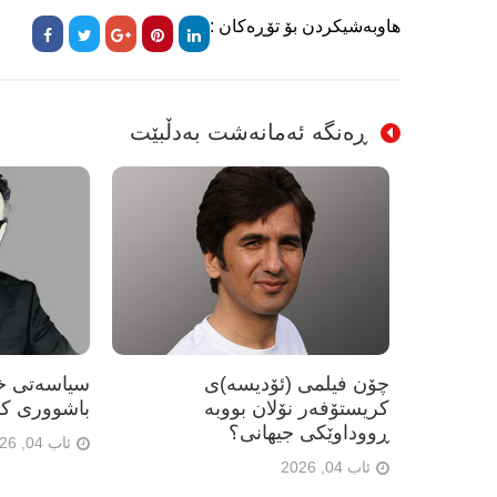
هاوبەشیکردن بۆ تۆڕەکان :
ڕەنگە ئەمانەشت بەدڵبێت
چۆن فیلمی (ئۆدیسە)ی
سیاسەتی خۆ
کریستۆفەر نۆلان بووبە
باشووری کو
ڕووداوێکی جیهانی؟
ئاب 04, 2026
ئاب 04, 2026