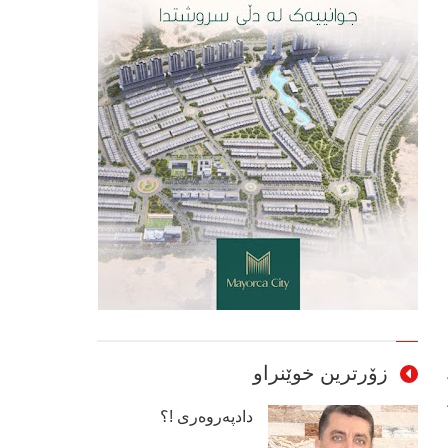
زۆرترین خوێنراو
دادپەروەری !؟