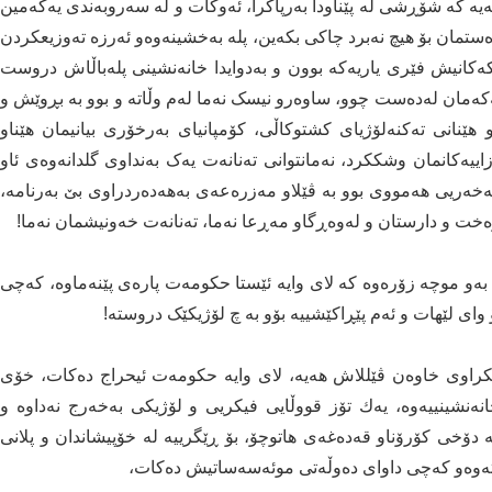
یە کە شۆڕشی لە پێناودا بەرپاکرا، ئەوکات و لە سەروبەندی یەکەمین
ەستمان بۆ هیچ نەبرد چاکی بکەین، پلە بەخشینەوەو ئەرزە تەوزیعکردن
وکەکانیش فێری یاریەکە بوون و بەدوایدا خانەنشینی پلەباڵاش دروست
ەکەمان لەدەست چوو، ساوەرو نیسک نەما لەم وڵاتە و بوو بە بڕوێش و
ێنانی تەکنەلۆژیای کشتوکاڵی، کۆمپانیای بەرخۆری بیانیمان هێناو
ەکانمان وشککرد، نەمانتوانی تەنانەت یەک بەنداوی گلدانەوەی ئاو
ەریی هەمووی بوو بە ڤێلاو مەزرەعەی بەهەدەردراوی بێ بەرنامە،
رەخت و دارستان و لەوەڕگاو مەڕعا نەما، تەنانەت خەونیشمان نەما!
 بەو موچە زۆرەوە کە لای وایە ئێستا حکومەت پارەی پێنەماوە، کەچی
وای لێهات و ئەم پێڕاکێشییە بۆو بە چ لۆژیکێک دروستە!
اوی خاوەن ڤێللاش هەیە، لای وایه‌ حكومه‌ت ئیحراج ده‌كات، خۆی
نه‌نشینییه‌وه‌، یه‌ك تۆز قووڵایی فیكریی و لۆژیكی به‌خه‌رج نه‌داوه‌ و
ی وایە دۆخی کۆرۆناو قەدەغەی هاتوچۆ، بۆ ڕێگرییە لە خۆپیشاندان و پلانی
اتەوەو کەچی داوای دەوڵەتی موئەسەساتیش دەکات،