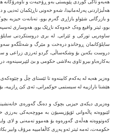
هەیەو تاکی کوردی پێویستی بەو ڕۆحیەت و ناوەرۆکانە هە
هەڵبژاردنی پەرلەمانیدا، شەو خەونی ناڕێکمان ئەدیی و د
و بازرگانی شێواو بازاڕی گەرم بوو، تەنانەت حیزبە بچ
بوو، ئیتر واقیع وەک خەوەکە ناڕێک بوو، هەوساری ئەسپ
ساوەریی تورکی و ئێرانی. لە بری دروستکردنی سایلۆو ه
سایلۆکانمان ڕوخاندو درەخت و مێرگ و شەتڵگەو سەوزایی
دروست بکەین بۆ وشکەساڵی، گردو ئەرزی زراعی و سەخ
بەکارەباو بیرو ئاوی بەلاشی حکومی و بێ لێپرسینەوە، د
وەزیر هەیە لە یەکەم کابینەوە تا ئێستای چڵ و چێوەکەی
هێشتا نارازییە لە سیستمی حوکمرانی، ئەی کێ ڕازییە، بۆ 
وەزیری دیکەی حیزبی بچوک و دەنگ گەورەی خانەنشینکر
لێبووه‌ته‌ پاڵه‌وانی ئۆپۆزیسیۆن به‌ مووچه‌یه‌كی بەرزی خا
كه‌وتووه‌ته‌ هه‌ڵه‌ی گه‌وره‌وه‌ بۆ هه‌موو ته‌مه‌نی و لا
حکومەت، ئەمە ئیتر ئەو پەڕی کاڵفامییە مرۆڤ وابیر بک