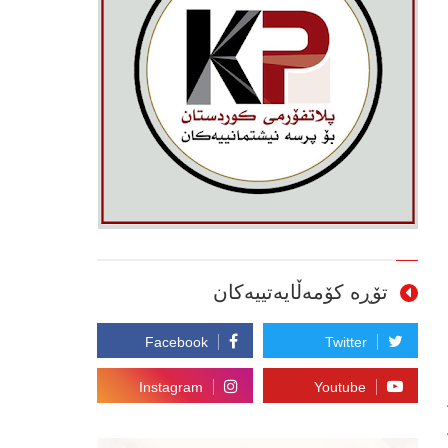
تۆڕە کۆمەڵایەتییەکان