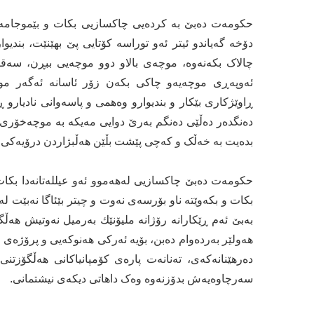
حکومەت دەبێ بە کردەیی چاکسازیی بکات و بێموجامەلەو
دۆخە گەیاندو ئیتر ئەو توراسە کۆتایی پێ بهێنێت، بندیو
چالاک بکەنەوە، موچەی بالاو دوو موچەیی ببڕن، سەقف
ئەوپەڕی موچەیەو چاکی بکەن زۆر ئاسانە ئەگەر مو
ڕاوێژکاری بێکار و بندیوارو وەهمی و پاسەوانی نادیارو ڕ
دەنگدەر دەڵێی دەنگم بەرێ دوایی مەیکە بە موچەخۆری م
بدەیت بە خەڵک و کەچی پێشت بڵێن هەڵبژاردن درۆیەکی 
حکومەت دەبێ چاکسازیی لەهەموو ئەو عیللەتانەدا بکات 
بکات و بكه‌وێته‌ ناو بۆرسه‌ی نه‌وت و چیتر بێئاگا نه‌بێت ل
بەبێ ئەم ڕێکارانە رۆژانه‌ ملیۆنێك به‌رمیل نه‌وتیش هه‌ڵگ
هه‌ولێر به‌رده‌وام ده‌بن، بۆیه‌ ئه‌ركی هه‌نوكه‌یی و پرۆژه‌ی
ده‌رهێنانه‌كه‌ی، ته‌نانه‌ت پاره‌ی كۆمپانیاكانی هه‌ڵگۆز
سەرچاوەیەش بدۆزنەوە وەک داهاتی دیکەی نیشتمانی.