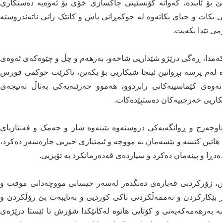
بۆ ئایندە، کەواتە کۆنسێپتی چاکسازی خۆی بۆ ئەوەیە دەستکاری
بکات و جیای بکاتەوە لە حوکمڕانی باش و کاتێک زانی ناتەندروستە
ی تێدا بکەیت.
ەکەمدا، ڕەگی درێژو شێداریی شاخەو، بەرهەم و چڵ و چێوەکەی ئەوەی
ە لەم پرسە بڕوانین ئینجا شیکاریی بۆ بکەین، ناکرێت حوکمی قورس
نەوەی کێماسییەکانی رابردوو، هەموو خەزێنەیەکی بەتاڵ تەتیجەی
کاریی خەرجییەکان دەستپێدەکات.
وچەرخ و ڕوانگەیەکی دروستەوە بێینەوە شار و چەمک و فەنتازیای
 هاتین کێشە و بێشەمان بە مووچە و ئیمتیازی حیزبی چارەسەر دەکرد،
ەدڕا و پینەمان دەکرد و سپاردەی قەدەرمانکرد بە تۆپزیی.
س، زۆرکردنی قەبارەی دەنگدەر لەسەر حیسابی مووچەدانی موفت و
ر بێکارکردن و تەممەڵکردنی تاکی کوردیی و بەتایبەت بێ رۆڵکردن و
 بەرهەمەکەیەتی و کۆتایی هاتوە لەکاتێکدا شۆرش تا ئێستا درێژەی