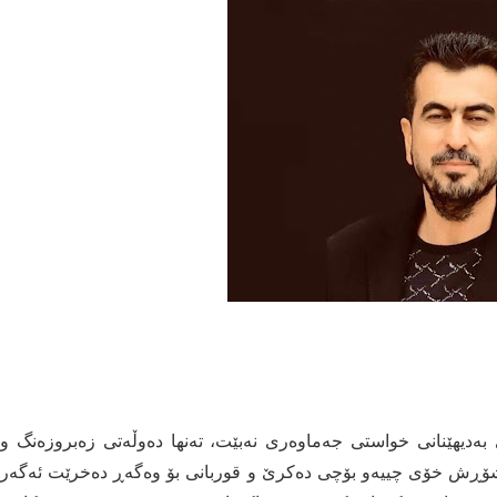
ەدیهێنانی خواستی جەماوەری نەبێت، تەنها دەوڵەتی زەبروزەنگ و
ان شۆڕش خۆی چییەو بۆچی دەکرێ و قوربانی بۆ وەگەڕ دەخرێت ئەگەر