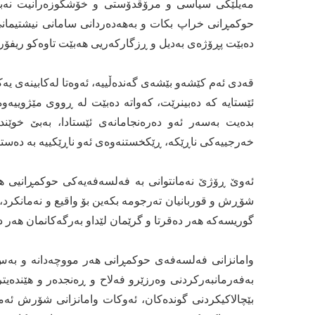
مەیلێکی سیاسی و مرۆڤدۆستی و خۆشگوزەرانیت نەبێ 
حوکمڕانی خراپ بکات و بەهەدەردانی سامانی نیشتیمانی 
دەبێت پڕۆژەی بەدیل و ڕزگارکەریی هەبێت تاوەکو ریفۆرم
قەدی ئەم کێشەو بێشەی گەندەڵییە، ئەوەتا لەکابینەی ی
ئێستایە کە دەبینرێت، کەواتە دەبێت لە ڕووی مێژوییەو
بدەیت بەسەر ئەو دەرەنجامانەی ئێستادا، بەبێ خوێند
خەرجییەکی ناڕێکە، ڕێکخستنەوەی ئەو ناڕێکییە بە دەست
ئەوێ ڕۆژێ نەمانتوانی بە فەلسەفەیەکی حوکمڕانیی ها
شۆڕش و قوربانیان تەرجومە بکەین بۆ واقیع و نەمانکرد،
گوریسەکە هەر دەقرتا و گرێمان لێداو بەرگەکانمان هەر د
وامانزانی فەلسەفەی حوکمڕانی هەر مووچەدانە و بە
بەفەرمانبەرکردنی وەرزێرو فەلاح و ڕەنجدەر و هێندەیت
بێچالاکیکردنی گوندەکان، ئەوکات وامانزانی شۆرش ئەمە