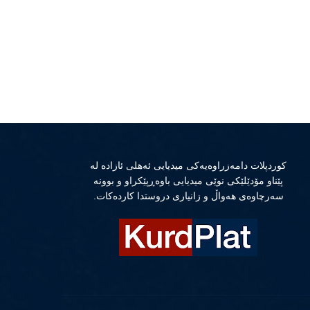
كوردپلات دامەزراوەیەكی میدیایی ئەهلی ئازادە لە
پێناو مۆدێلێكی نوێی میدیایی باوەڕپێكراو و بوونە
سەرچاوەی هەواڵ و زانیاری دروستدا كاردەكات.