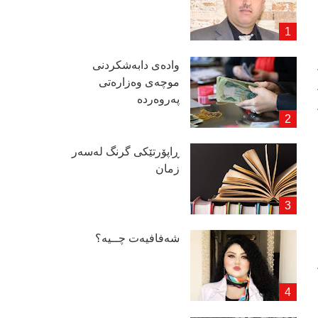
وادەی دابەشكردنی
موچەی وەزارەتی
پەروەردە
ڕاپۆرتێكی گرنگ لەسەر
زمان
شەفافیەت چــیە؟