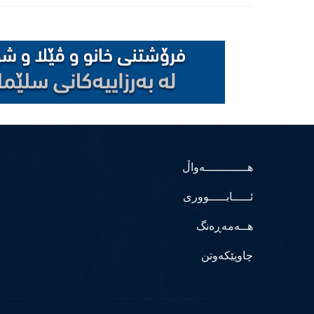
هــــــــــــەواڵ
ئـــــابـــــووری
هــەمەڕەنگ
چاوپێکەوتن