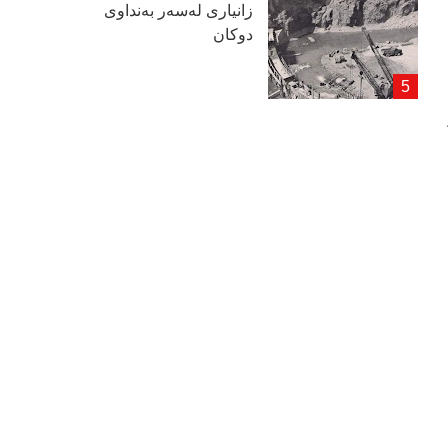
زانیاری لەسەر بەنداوی
دوكان