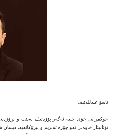
ئاسۆ عبدللەتیف
-
حوکمڕانی خۆی چییە ئەگەر پۆزەتیڤ نەبێت و پڕۆژەی ب
تۆتالیتار خاوەنی ئەو جۆرە تەنزیم و بیرۆکانەیە، دیس