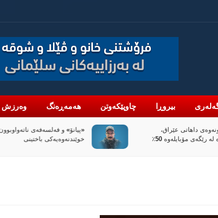
ەلەری
بیروڕا
چاوپێکەوتن
هەمەڕەنگ
وەرزش
تی عێراق،
«پیانۆ» و فەلسەفەی ناتەواوبوون
ئاڵوگۆڕی پارە لە رێگەی مۆبایلەوە 50٪
خوێندنەوەیەکی باختینی