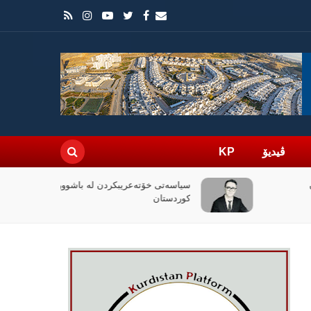
ڤیدیۆ
KP
سیاسەتی خۆتەعریبکردن لە باشووری
کوردستان