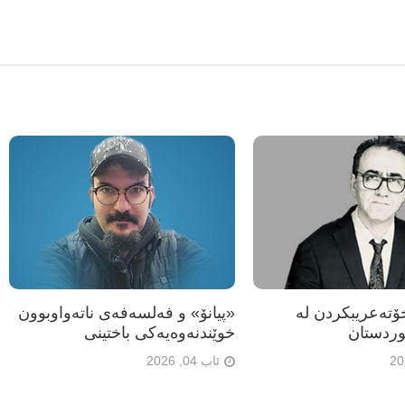
تەعریبکردن لە
«پیانۆ» و فەلسەفەی ناتەواوبوون
ردستان
خوێندنەوەیەکی باختینی
ئاب 04, 2026