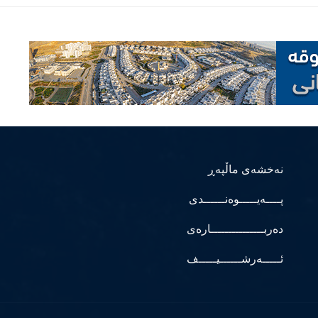
نەخشەی ماڵپەڕ
پــــەیـــــوەنــــــدی
دەربـــــــــــــــارەی
ئـــــەرشــــــیـــــف