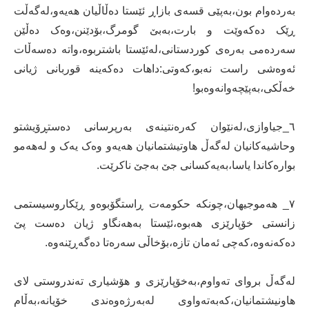
بەردەوام بون،بەپێی قسەی بازاڕ ئێستا دەڵاڵیان هەیەو،لەگەڵت
ڕێک دەکەوێت و بارت،بەبێ گومرگ،بۆدێنن،وەک دەڵێن
سەردەمی بەرەی کوردستانی،لەئێستا باشتربوە،واتە دەسەڵات
ئەوەشی راست نەبو،کەوتی:داهات دەکەینە قوربانی ژیانی
خەڵکی،بەپێچەوانەوەبو!
٦_جیاوازی،لەنێوان کەرەنتینەی بەرپرسانی دەستڕۆیشتو
وحاشیەکانیان لەگەڵ هاوتیشتمانیان هەیەو وەک یەک و لەهەمو
بوارەکاندا یاسا،بەیەکسانی جێ بەجێ ناکرێت.
۷_ هەموجیهان،چونکە حکومەت ڕاستگۆبوەو ڕێکاروسیستمی
زانستی خۆپارێزی هەبوە،ئێستا بەهەنگاو ژیان دەست پێ
دەکەنەوە،کەچی ئەمان تازە،بۆخاڵی سەرەتا دەگەڕێنەوە.
لەگەڵ بروای تەواوم،بەخۆپارێزی و هۆشیاری تەندروستی لای
هاونیشتمانیان،کەبەتەواوی لەبەرژەوەندی خۆیانە،بەڵام