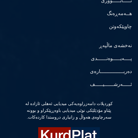
ئـــــابـــــووری
هــەمەڕەنگ
چاوپێکەوتن
نەخشەی ماڵپەڕ
پــــەیـــــوەنــــــدی
دەربـــــــــــــــارەی
ئـــــەرشــــــیـــــف
كوردپلات دامەزراوەیەكی میدیایی ئەهلی ئازادە لە
پێناو مۆدێلێكی نوێی میدیایی باوەڕپێكراو و بوونە
سەرچاوەی هەواڵ و زانیاری دروستدا كاردەكات.