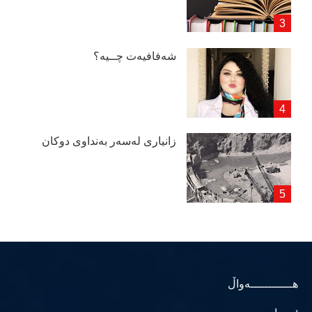
شەفافیەت چــیە؟
زانیاری لەسەر بەنداوی دوكان
هــــــــــــەواڵ