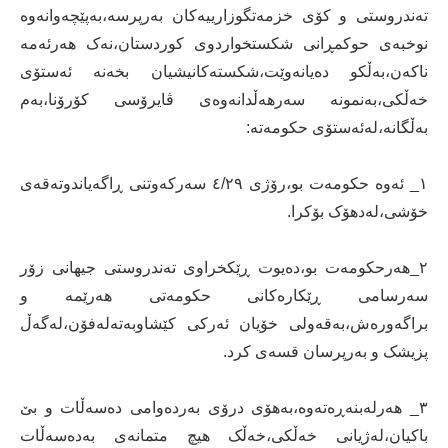
تەندروستی و کۆی خزمەتگوزارییەکان بەرپرسە،بەپێچەوانەوە
نوخبەی حوکمڕانی شکستخواردوی کوردستان،نەک هەرئەمە
ناکەن،بەڵکو دەیانەوێت،شکستەکانیشیان بخەنە ئەستۆی
خەڵکی،بەنمونە سەرهەڵدانەوەی ڤایرۆسی کۆرۆنا،بەم
بەڵگانە،لەئەستۆی حکومەتە:
۱_ ئەوە حکومەت بو،رۆژی ٤/۲۹ سەرکەوتنی ڕاگەیاندوتەقەی
خۆشی،لەدهۆک بۆکرا.
۲_هەرحکومەت بو،دەیوت ڕێکخراوی تەندروستی جیهانی زۆر
سەرسامی ڕێکارەکانی حکومەتی هەرێمە و
براگەورەش،بەقەولی خۆیان ئەرکی کێشاوبەتەلەفۆن،لەگەڵ
پزیشک و بەرپرسان قسەی کرد.
۳_ هەرلەبنەڕەتەوە،بەهۆی درۆی بەردەوامی دەسەڵات و بێ
باکیان،لەژیانی خەڵکی،خەڵک هیچ متمانەی بەدەسەڵات