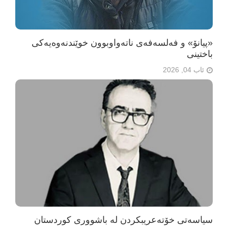
«پیانۆ» و فەلسەفەی ناتەواوبوون خوێندنەوەیەکی
باختینی
ئاب 04, 2026
سیاسەتی خۆتەعریبکردن لە باشووری کوردستان