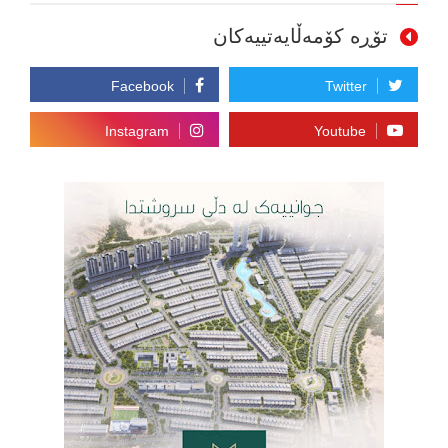
تۆڕە کۆمەڵایەتییەکان