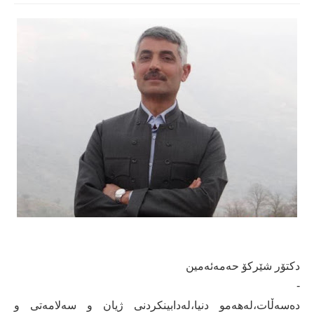
دکتۆر شێرکۆ حەمەئەمین
-
دەسەڵات،لەهەمو دنیا،لەدابینکردنی ژیان و سەلامەتی و