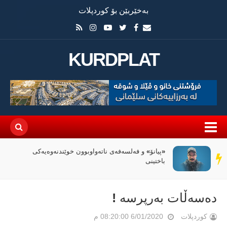
بەخێربێن بۆ کوردپلات
KURDPLAT
«پیانۆ» و فەلسەفەی ناتەواوبوون خوێندنەوەیەکی
سەر
باختینی
دێڕ
دەسەڵات بەرپرسە !
کوردپلات
6/01/2020 08:20:00 م