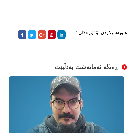
هاوبەشیکردن بۆ تۆڕەکان :
ڕەنگە ئەمانەشت بەدڵبێت