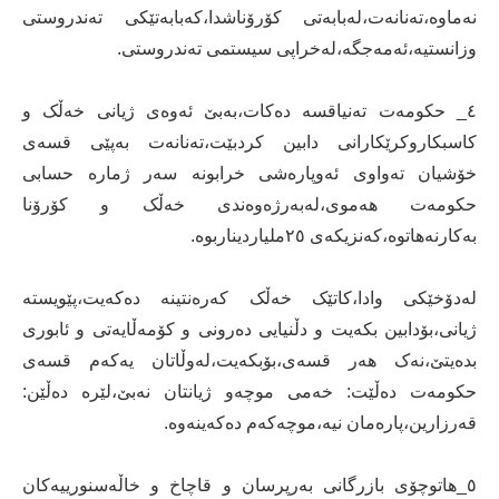
نەماوە،تەنانەت،لەبابەتی کۆرۆناشدا،کەبابەتێکی تەندروستی
وزانستیە،ئەمەجگە،لەخراپی سیستمی تەندروستی.
٤_ حکومەت تەنیاقسە دەکات،بەبێ ئەوەی ژیانی خەڵک و
کاسبکاروکرێکارانی دابین کردبێت،تەنانەت بەپێی قسەی
خۆشیان تەواوی ئەوپارەشی خرابونە سەر ژمارە حسابی
حکومەت هەموی،لەبەرژەوەندی خەڵک و کۆرۆنا
بەکارنەهاتوە،کەنزیکەی ۲٥ملیاردیناربوە.
لەدۆخێکی وادا،کاتێک خەڵک کەرەنتینە دەکەیت،پێویستە
ژیانی،بۆدابین بکەیت و دڵنیایی دەرونی و کۆمەڵایەتی و ئابوری
بدەیتێ،نەک هەر قسەی،بۆبکەیت،لەوڵاتان یەکەم قسەی
حکومەت دەڵێت: خەمی موچەو ژیانتان نەبێ،لێرە دەڵێن:
قەرزارین،پارەمان نیە،موچەکەم دەکەینەوە.
٥_هاتوچۆی بازرگانی بەرپرسان و قاچاخ و خاڵەسنورییەکان