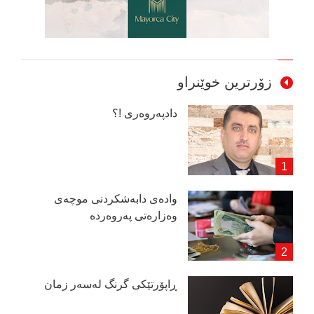
زۆرترین خوێنراو
دادپەروەری !؟
وادەی دابەشكردنی موچەی
وەزارەتی پەروەردە
ڕاپۆرتێكی گرنگ لەسەر زمان