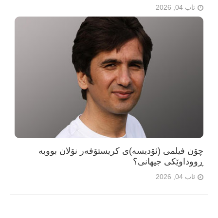
ئاب 04, 2026
چۆن فیلمی (ئۆدیسە)ی کریستۆفەر نۆلان بووبە
ڕووداوێکی جیهانی؟
ئاب 04, 2026