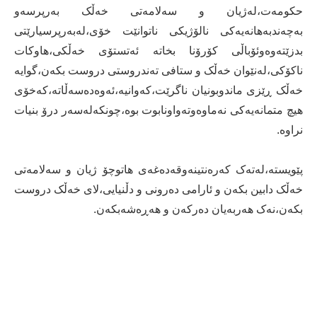
حکومەت،لەژیان و سەلامەتی خەڵک بەرپرسەو
بەچەندبەهانەیەکی نالۆژیکی ناتوانێت خۆی،لەبەرپرسیارێتی
بدزێتەوەوئۆباڵی کۆرۆنا بخاتە ئەتستۆی خەڵکی،هاوکات
ناکۆکی،لەنێوان خەڵک و ستافی تەندروستی دروست بکەن،گوایە
خەڵک ڕێزی ماندوبونیان ناگرێت،کەوانیە،ئەوەدەسەڵاتە،کەخۆی
هیچ متمانەیەکی نەماوەوتەواونابوت بوە،چونکەلەسەر درۆ بنیات
نراوە.
پێویستە،لەتەک کەرەنتینەوقەدەغەی هاتوچۆ ژیان و سەلامەتی
خەڵک دابین بکەن و ئارامی دەرونی و دڵنیایی،لای خەڵک دروست
بکەن،نەک هەربەیان دەرکەن و هەڕەشەبکەن.