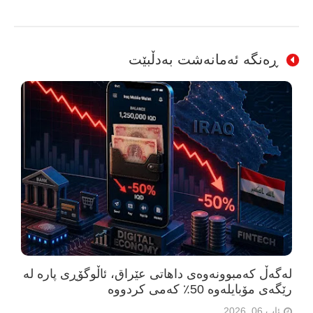
ڕەنگە ئەمانەشت بەدڵبێت
لەگەڵ کەمبوونەوەی داهاتی عێراق، ئاڵوگۆڕی پارە لە
رێگەی مۆبایلەوە 50٪ کەمی کردووە
ئاب 06, 2026