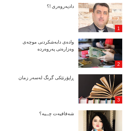
دادپەروەری !؟
وادەی دابەشكردنی موچەی
وەزارەتی پەروەردە
ڕاپۆرتێكی گرنگ لەسەر زمان
شەفافیەت چــیە؟