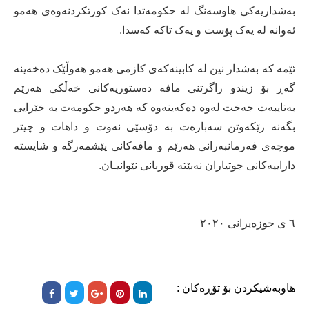
بەشداریەکی هاوسەنگ لە حکومەتدا نەک کورتکردنەوەی هەمو
ئەوانە لە یەک پۆست و یەک تاکە کەسدا.
ئێمە کە بەشدار نین لە کابینەکەی کازمی هەمو هەوڵێک دەخەینە
گەڕ بۆ زیندو راگرتنی مافە دەستوریەکانی خەڵکی هەرێم
بەتایبەت جەخت لەوە دەکەینەوە کە هەردو حکومەت بە خێرایی
بگەنە رێکەوتن سەبارەت بە دۆسێی نەوت و داهات و چیتر
موچەی فەرمانبەرانی هەرێم و مافەکانی پێشمەرگە و شایستە
داراییەکانی جوتیاران نەبێتە قوربانی نێوانیـان.
٦ ی حوزەیرانی ۲٠۲٠
هاوبەشیکردن بۆ تۆڕەکان :