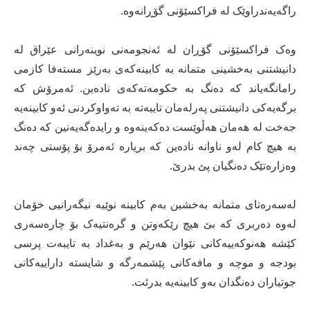
راگەیەندراوێک لە فراکسێۆنی گۆڕانەوە.
وەک فراکسێۆنی گۆڕان لە ئەنجومەنی نوینەرانی عێراق لە
دانیشتنی بەخشینی متمانە بە کابینەکەی بەرێز مستەفا کازمی
رامانگەیاند کە دەنگ بە حکومەتەکەی نادەین. ئەمرۆش کە
برگەیەکی دانیشتنی پەرلەمان تایبەتە بە تەواوکردنی ئەو کابینەیە
جەخت لە هەمان هەڵوێست دەکەینەوە و رایدەگەیەنین کە دەنگ
بە هیچ کام لەو ناوانە نادەین کە بریارە ئەمرۆ بۆ پۆستی چەند
وەزارەتێک دەنگیان پێ بدرێ.
لەسەرەتای متمانە بەخشین بەم کابینە نوێیە نیگەرانیی خۆمان
لەوە دەربری کە بێ هیچ رێکەوتن و گرەنتیەک بۆ چارەسەری
کێشە هەنوکەییەکانی نێوان هەرێم و بەغداد بە تایبەت پرسی
بودجە و موچە و مافەکانی پێشمەرگە و شایستە داراییەکانی
جوتیاران دەنگدان بەو کابینەیە بدرئت.