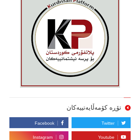
تۆڕە کۆمەڵایەتییەکان