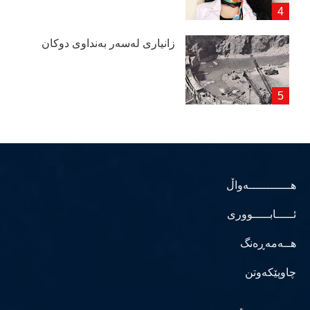
زانیاری لەسەر بەنداوی دوكان
هــــــــــــەواڵ
ئـــــابـــــووری
هــەمەڕەنگ
چاوپێکەوتن