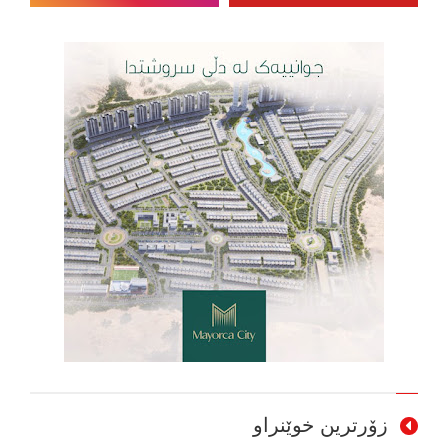
زۆرترین خوێنراو