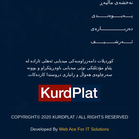
نەخشەی ماڵپەڕ
پــــەیـــــوەنــــــدی
دەربـــــــــــــــارەی
ئـــــەرشــــــیـــــف
كوردپلات دامەزراوەیەكی میدیایی ئەهلی ئازادە لە
پێناو مۆدێلێكی نوێی میدیایی باوەڕپێكراو و بوونە
سەرچاوەی هەواڵ و زانیاری دروستدا كاردەكات.
COPYRIGHT© 2020 KURDPLAT / ALL RIGHTS RESERVED
Developed By
Web Ace For IT Solutions