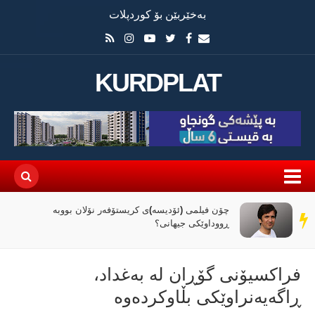
بەخێربێن بۆ کوردپلات
KURDPLAT
چۆن فیلمی (ئۆدیسە)ی کریستۆفەر نۆلان بووبە
سەر
ڕووداوێکی جیهانی؟
دێڕ
فراكسیۆنی گۆڕان لە بەغداد،
ڕاگەیەنراوێكی بڵاوكردەوە