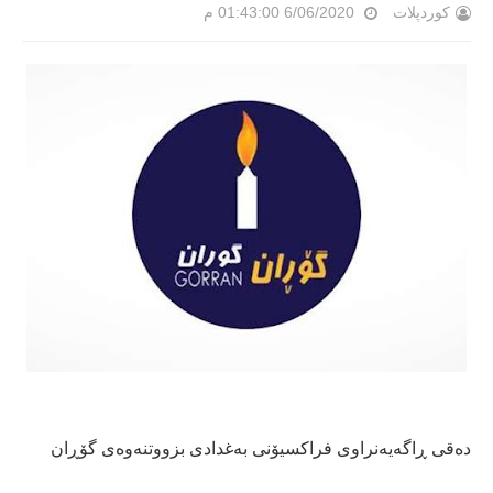
کوردپلات
6/06/2020 01:43:00 م
دەقی ڕاگەیەنراوی فراكسیۆنی بەغدادی بزووتنەوەی گۆڕان