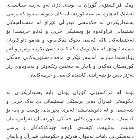
وەک فراکسێۆنی گۆڕان بە توندی دژی ئەو نەریتە سیاسیەی
بەشێک لە هێزە سیاسیە کوردستانیەکان دەوەستینەوە کە پرسی
بەشداریکردن لە حکومەتی فیدراڵی عێراق لە مەسەلەیەکی
نشتیمانی فراوانەوە بۆ ویستیكی حزبی و لەناو حزبیشدا بۆ
ئەجێندایەکی تاکە کەسی بچوک دەکەنەوە و هەمو داواکاریان
دەبێتە ئەوەی کەسێک وەک تاکە کاندید دەبێ بکرێتە وەزیر و لەو
پێناوەشدا سازش لەسەر تێکرای مافە دەستوریەکانی خەڵکی
کوردستان دەکەن و ناچار بە چەندین رێکەوتن و بەندوباوی ژێر
بەژێر دەبن بۆ تێپەراندی کاندیدە کەسی و حزبیەکانیان.
ئێمە لە فراکسێۆنی گۆڕان پێمان وایە بەشداریکردن لە
حکومەتی فیدراڵ دەبێ پرسێکی نیشتیمانی بێ نەک حزبی و
شەخسی و لە دانوستانیشدا لەبری پچڕاندنی پۆست و پایە بۆ
کەسێک، مافە دەستوریەکانی خەڵکی کوردستان ئەولەویەتیان
هەبێت، بەتایبەت کێشەی ناوچە جێناکۆکەکان و پرسی
دابەشکردنی داهات لەنیوان هەرێم و حکومەتی فیدراڵ و پاشان