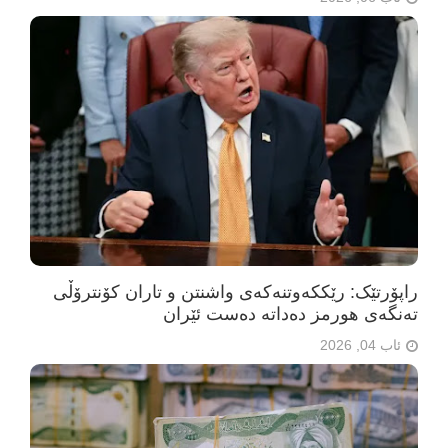
راپۆرتێک: رێککەوتنەکەی واشنتن و تاران کۆنترۆڵی
تەنگەی هورمز دەداتە دەست ئێران
ئاب 04, 2026