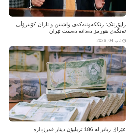
راپۆرتێک: رێککەوتنەکەی واشنتن و تاران کۆنترۆڵی
تەنگەی هورمز دەداتە دەست ئێران
ئاب 04, 2026
عێراق زیاتر لە 186 تریلیۆن دینار قەرزدارە