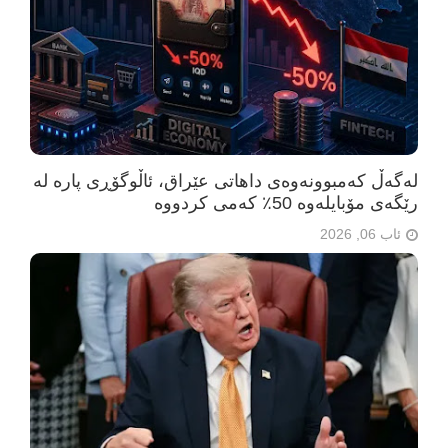
لەگەڵ کەمبوونەوەی داهاتی عێراق، ئاڵوگۆڕی پارە لە
رێگەی مۆبایلەوە 50٪ کەمی کردووە
ئاب 06, 2026