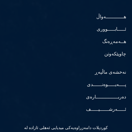
هــــــــــــەواڵ
ئـــــابـــــووری
هــەمەڕەنگ
چاوپێکەوتن
نەخشەی ماڵپەڕ
پــــەیـــــوەنــــــدی
دەربـــــــــــــــارەی
ئـــــەرشــــــیـــــف
كوردپلات دامەزراوەیەكی میدیایی ئەهلی ئازادە لە