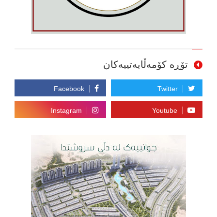
تۆڕە کۆمەڵایەتییەکان