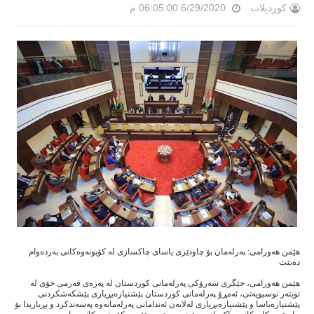
کوردپلات
6/29/2020 06:05:00 م
هێمن هەورامی: پەرلەمان بۆ چاودێری یاسای چاکسازی لە کۆبونەوەکانی بەردەوام
دەبێت
هێمن هەورامی، جێگری سەرۆکی پەرلەمانی کوردستان لە پەرەی فەرمی خۆی لە
تویتەر نوسیویەتی، ئەمڕۆ پەرلەمانی کوردستان ‌پێشنیازه‌بڕیاری پێشكه‌شكردنی
پێشنیازه‌یاسا و پێشنیازه‌بڕیاری له‌لایه‌ن ئه‌ندامانی په‌رله‌مانه‌وه‌ پەسەندکرد و بڕیاریدا بۆ