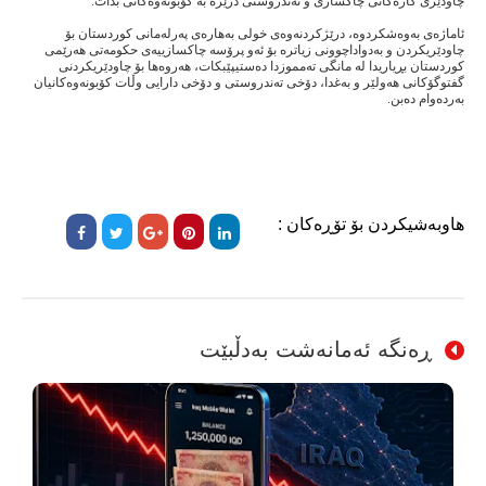
چاودێری کارەکانی چاکسازی و تەندروستی درێژە بە کۆبونەوەکانی بدات.
ئاماژەی بەوەشکردوە، درێژکردنەوەی خولی بەهارەی پەرلەمانی کوردستان بۆ
چاودێریکردن و بەدواداچوونی زیاترە بۆ ئەو پرۆسە چاکسازییەی حکومەتی هەرێمی
کوردستان بڕیاریدا لە مانگی تەمموزدا دەستیپێبکات، هەروەها بۆ چاودێریکردنی
گفتوگۆکانی هەولێر و بەغدا، دۆخی تەندروستی و دۆخی دارایی وڵات کۆبونەوەکانیان
بەردەوام دەبن.
هاوبەشیکردن بۆ تۆڕەکان :
ڕەنگە ئەمانەشت بەدڵبێت