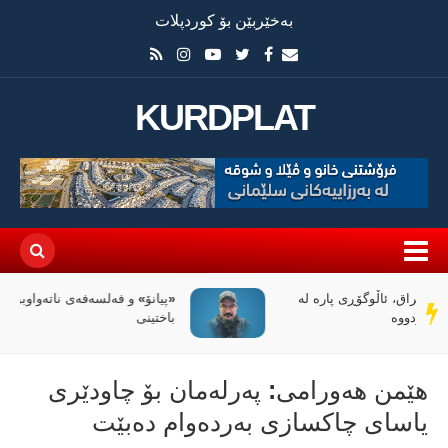
بەخێربێن بۆ کوردپلات
KURDPLAT
«پیانۆ» و فەلسەفەی ناتەواوبوون خوێندنەوەیەکی
سەر
باختینی
دێڕ
هێمن هەورامی: پەرلەمان بۆ چاودێری
یاسای چاکسازی بەردەوام دەبێت