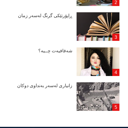
ڕاپۆرتێكی گرنگ لەسەر زمان
شەفافیەت چــیە؟
زانیاری لەسەر بەنداوی دوكان