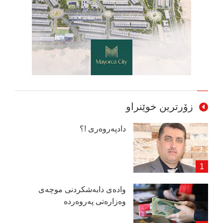
زۆرترین خوێنراو
دادپەروەری !؟
وادەی دابەشكردنی موچەی
وەزارەتی پەروەردە