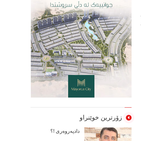
زۆرترین خوێنراو
دادپەروەری !؟