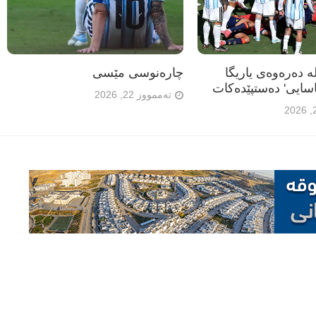
ە دەرەوەی یاریگا
چارەنوسی مێسی
سایی' دەستپێدەکات
تەممووز 22, 2026