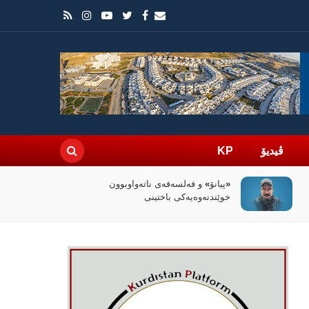
ڤیدیۆ
KP
سیاسەتی خۆتەعریبکردن لە باشووری
کوردستان