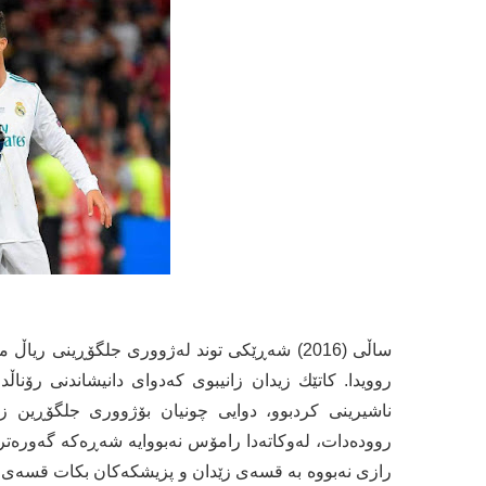
ساڵی (2016) شه‌ڕێكی توند له‌ژووری جلگۆڕینی ریاڵ
روویدا. كاتێك زیدان زانیبوی كه‌دوای دانیشاندنی رۆناڵد
ناشیرینی كردبوو، دوایی چونیان بۆژووری جلگۆڕین زیدان ر
رووده‌دات، له‌وكاته‌دا رامۆس نه‌بووایه‌ شه‌ڕه‌كه‌ گه‌وره‌