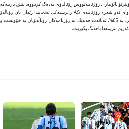
ۆبێرتۆ بالۆماری رۆژنامه‌نووس رۆنالدۆی یه‌ده‌گ كردووه‌، پێش یارییه‌كه‌
ئه‌و نوسه‌ره‌ وتبووی زیدان ناوێرێت رۆناڵدۆ دانیشێنێت. دوای ئه‌و شه‌ره‌ رۆژنامه‌ی AS راپرسیه‌كی ئه‌نجامدا زێدان یان رۆناڵدۆ
له‌سه‌ر حه‌قه‌، كه‌چی مه‌دریدییه‌كان پشتگیری زیدانیان كرد به‌ 85%. ته‌نانه‌ت هه‌ندێك له‌ رۆژنامه‌كان رۆناڵدۆیان به‌ خۆویست و
ه‌ریم بنزیمه‌دا ئاهه‌نگ بگێڕێت.