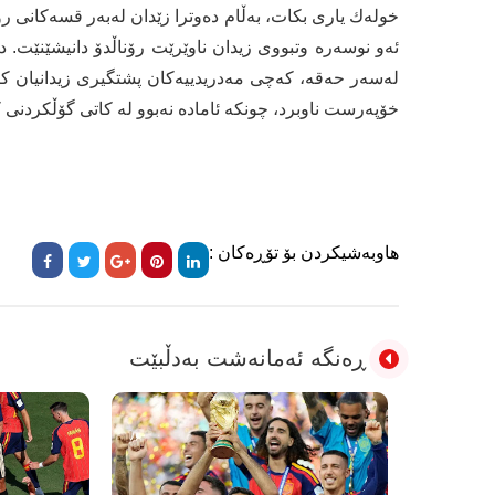
خوله‌ك یاری بكات، به‌ڵام ده‌وترا زێدان له‌به‌ر قسه‌كانی ر
خۆپه‌رست ناوبرد، چونكه‌ ئاماده‌ نه‌بوو له‌ كاتی گۆڵكردنی ك
هاوبەشیکردن بۆ تۆڕەکان :
ڕەنگە ئەمانەشت بەدڵبێت