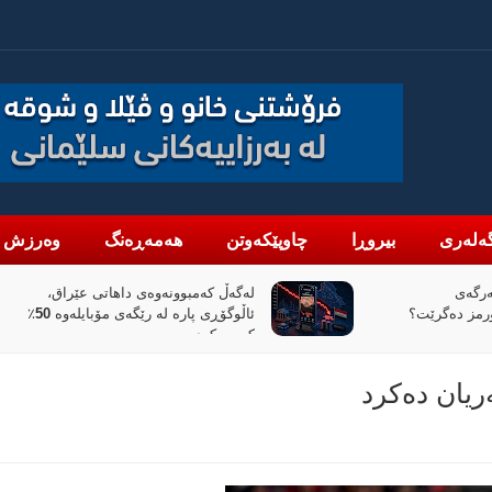
ەلەری
بیروڕا
چاوپێکەوتن
هەمەڕەنگ
وەرزش
 داهاتی عێراق،
«پیانۆ» و فەلسەفەی ناتەواوبوون
ئاڵوگۆڕی پارە لە رێگەی مۆبایلەوە 50٪
خوێندنەوەیەکی باختینی
ریان دەکرد