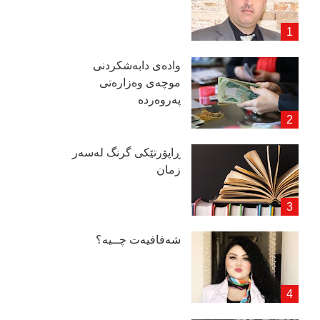
وادەی دابەشكردنی
موچەی وەزارەتی
پەروەردە
ڕاپۆرتێكی گرنگ لەسەر
زمان
شەفافیەت چــیە؟