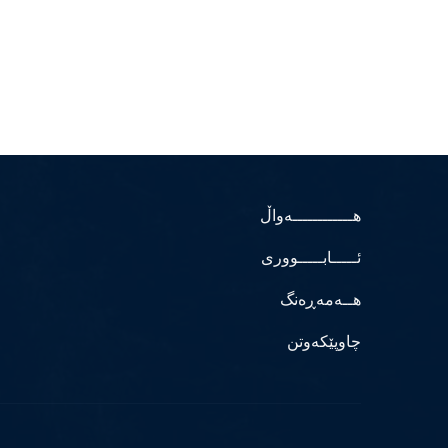
هــــــــــــەواڵ
ئـــــابـــــووری
هــەمەڕەنگ
چاوپێکەوتن