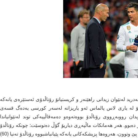
 مه‌درید له‌نێوان زیدانی راهێنه‌ر و كریستیانۆ رۆناڵدۆی ئه‌ستێره‌ی یانه‌كه‌
ۆ له‌ یاری لاس پالماس ئه‌و یاریزانه‌ له‌سه‌ر كورسی یه‌ده‌گ قسه‌ی
ووبه‌ڕووی رۆناڵدۆ بووه‌ته‌وه‌و ده‌مه‌قاڵییه‌كی توند له‌نێوانیاندا
تر ده‌بوو. هه‌ر هه‌مانكات ماڵپه‌ڕی دیاریۆ گۆڵ ده‌نوسێت: چونكه‌ رۆناڵدۆ
رازی نه‌بووه‌ به‌ قسه‌ی زێدان و پزیشكه‌كان بكات قسه‌ی پێ‌ وتوون، هه‌روه‌ها پزیشكه‌كانی یانه‌كه‌ پێیانباشبووه‌ رۆناڵدۆ ته‌نیا (60)