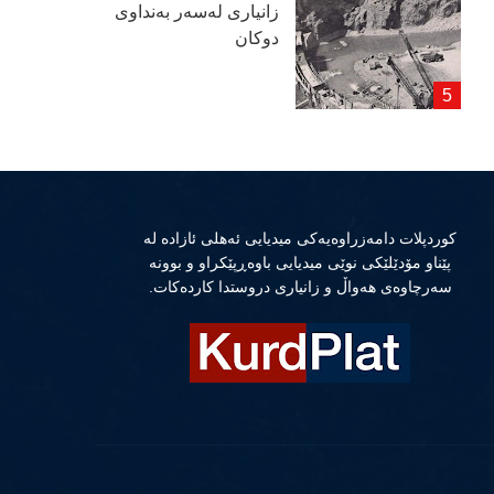
زانیاری لەسەر بەنداوی
دوكان
كوردپلات دامەزراوەیەكی میدیایی ئەهلی ئازادە لە
پێناو مۆدێلێكی نوێی میدیایی باوەڕپێكراو و بوونە
سەرچاوەی هەواڵ و زانیاری دروستدا كاردەكات.