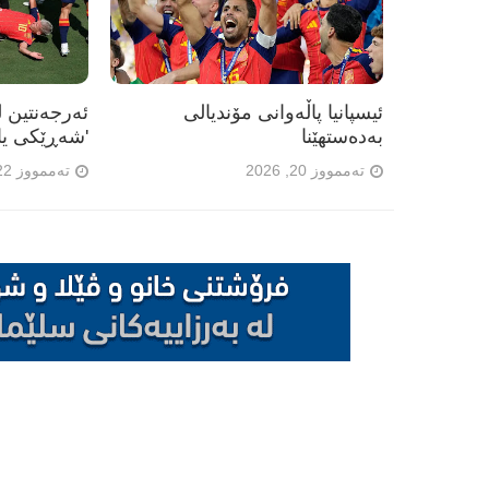
ئیسپانیا پاڵەوانی مۆندیالی
ئەرجەنتین ل
بەدەستهێنا
'شەڕێکی یا
تەممووز 20, 2026
تەممووز 22, 2026