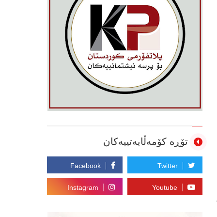
تۆڕە کۆمەڵایەتییەکان