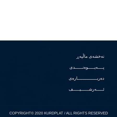
نەخشەی ماڵپەڕ
پــــەیـــــوەنــــــدی
دەربـــــــــــــــارەی
ئـــــەرشــــــیـــــف
COPYRIGHT© 2020 KURDPLAT / ALL RIGHTS RESERVED