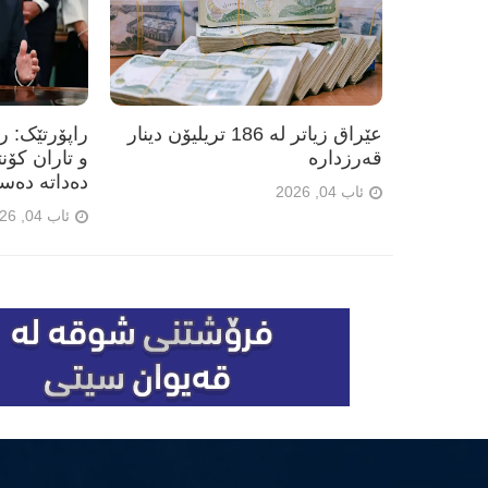
عێراق زیاتر لە 186 تریلیۆن دینار
راپۆرتێک: 
قەرزدارە
و تاران کۆن
دەداتە دەس
ئاب 04, 2026
ئاب 04, 2026