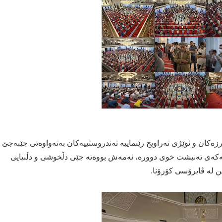
ەکان و نوێژی تەراویح رێنماییە تەندروستییەکان بەتەواوەتی جێبەجێ
نەکەی تەنیشت خوی دوورە، ئەمەش بووەتە جێی دڵخوشی و دڵنیایی
ن لە ڤایرۆسی کۆرۆنا.