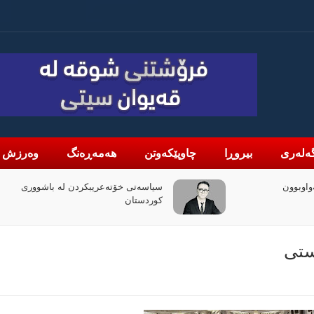
ەلەری
بیروڕا
چاوپێکەوتن
هەمەڕەنگ
وەرزش
لە باشووری
چۆن فیلمی (ئۆدیسە)ی کریستۆفەر نۆلان
بووبە ڕووداوێکی جیهانی؟
ستی