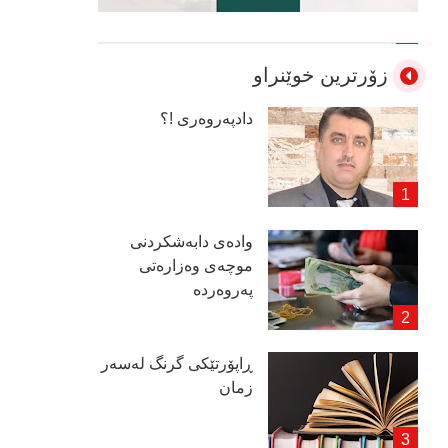
زۆرترین خوێنراو
دادپەروەری !؟
وادەی دابەشكردنی
موچەی وەزارەتی
پەروەردە
ڕاپۆرتێكی گرنگ لەسەر
زمان