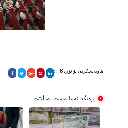
هاوبەشیکردن بۆ تۆڕەکان :
ڕەنگە ئەمانەشت بەدڵبێت