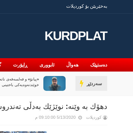
بەخێربێن بۆ کوردپلات
KURDPLAT
دەستپێک
هەواڵ
ئابووری
ڕاپۆرت
گ
» و فەلسەفەی ناتەواوبوون
سیاسەتی خۆتەعریبکردن 
سەردێڕ
ەوەیەکی باختینی
کوردستان
دهۆك بە وێنە: نوێژێك بەدڵی تەندرو
کوردپلات
5/13/2020 09:10:00 م