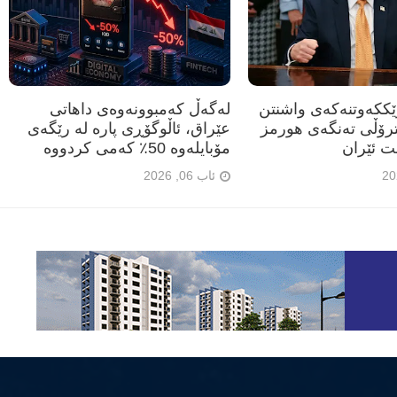
رێککەوتنەکەی واشنتن
لەگەڵ کەمبوونەوەی داهاتی
ترۆڵی تەنگەی هورمز
عێراق، ئاڵوگۆڕی پارە لە رێگەی
ت ئێران
مۆبایلەوە 50٪ کەمی کردووە
ئاب 06, 2026