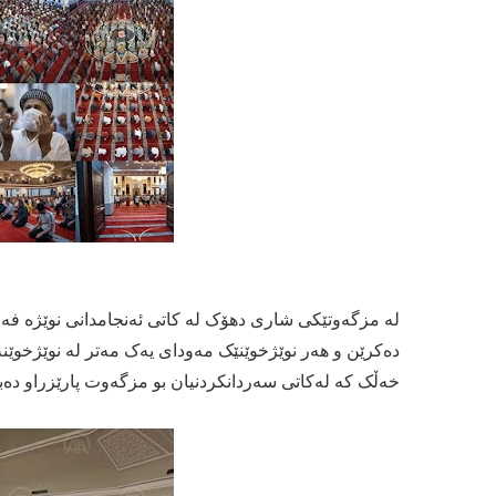
لە مزگەوتێکی شاری دھۆک لە کاتی ئەنجامدانی نوێژە فەرز
دەکرێن و ھەر نوێژخوێنێک مەودای یەک مەتر لە نوێژخوێ
خەڵک کە لەکاتی سەردانکردنیان بو مزگەوت پارێزراو دەب