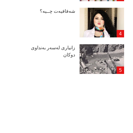
شەفافیەت چــیە؟
زانیاری لەسەر بەنداوی
دوكان