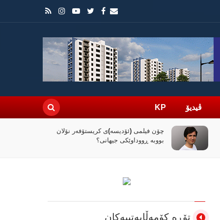
ڤیدیۆ
KP
راپۆرتێک: رێککەوتنەکەی واشنتن و تاران
کۆنترۆڵی تەنگەی هورمز دەداتە دەست
ئێران
تۆڕە کۆمەڵایەتییەکان