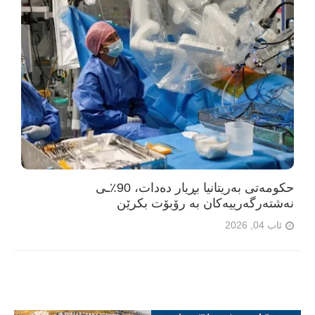
حکومەتی بەریتانیا بڕیار دەدات، 90٪ـی
نەشتەرگەرییەکان بە رۆبۆت بکرێن
ئاب 04, 2026