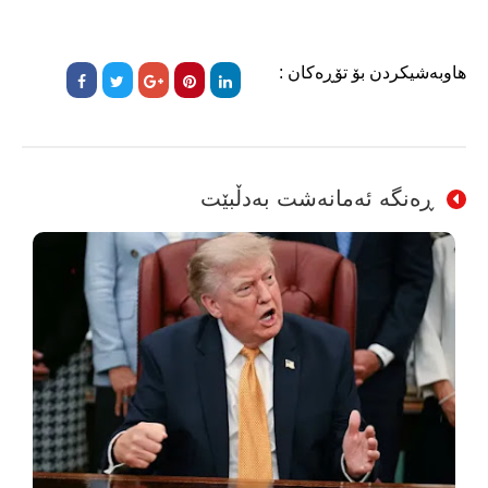
هاوبەشیکردن بۆ تۆڕەکان :
ڕەنگە ئەمانەشت بەدڵبێت