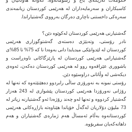
حكومەت لەرێگەی باج و رسوماتەوە، كەواتە هاوڵاتیان و
كاسبكاران و سەرمایەداران لە هەرێمی كوردستان زیانمەندی
سەرەكی داخستنی ناچاری دەرگان بەرووی گەشتیاراندا.
گەشتیارنی هەرێمی كوردستان لەكوێوە دێن؟
نادر رۆستی، وتەبێژی دەستەی گەشتوگوزاری هەرێمی
كوردستان لە لێدوانێكی میدیایدا دانی بەوەدا نا كە 75% تا 85%ی
گەشتیارانی هەرێمی كوردستان لە پارێزگاكانی ناوەڕاست و
باشووری عێراقەوە روو لە هەرێمی كوردستان دەكەن، ئەوەی
دیكەشی لە وڵاتانی دراوسێوە دێن.
رۆستی نمونە بە نەورۆزی ساڵی رابردوو دەهێنێتەوە كە تەنها لە
رۆژانی نەورۆزدا هەرێمی كوردستان پێشوازی لە 243 هەزار
گەشتیار كردووە و تەنها لەو چەند رۆژەدا ئەو گەشتیارنە زیاتر لە
73 ملیۆن دۆلاریان لەگەڵ خۆیاندا هێناوەتە بازاڕەكانی هەرێمی
كوردستانەوە بەڵام ئەمساڵ هەم ژمارەی گەشتیاران و هەم
داهاتەكەیان سفربۆوە.