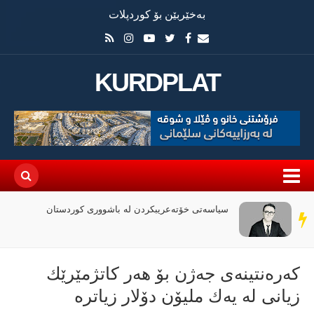
بەخێربێن بۆ کوردپلات
KURDPLAT
سیاسەتی خۆتەعریبکردن لە باشووری کوردستان
سەر
دێڕ
كەرەنتینەی جەژن بۆ هەر كاتژمێرێك
زیانی لە یەك ملیۆن دۆلار زیاترە‌