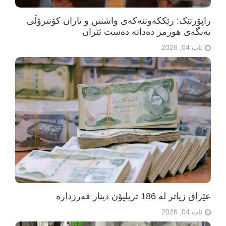
راپۆرتێک: رێککەوتنەکەی واشنتن و تاران کۆنترۆڵی
تەنگەی هورمز دەداتە دەست ئێران
ئاب 04, 2026
عێراق زیاتر لە 186 تریلیۆن دینار قەرزدارە
ئاب 04, 2026