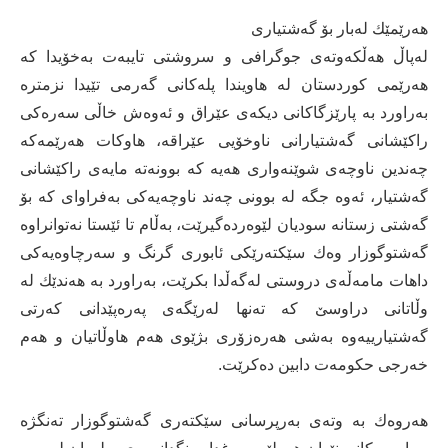
هەرێمێك لەبار بۆ گەشتیاری
لەپاڵ هەڵكەوتەی جوگرافی و سروشتی تایبەت بەخۆیدا كە
هەرێمی كوردستان لە هاویندا پلەكانی گەرمی تێیدا نزمترە
بەراورد بە پارێزگاكانی دیكەی عێراق و ئەوەش خاڵی سەرەكی
راكێشانی گەشتیارانی ناوخۆیی عێراقە، هاوكات هەرێمەكە
چەندین ناوچەی شوێنەواری هەیە كە بوونەتە مایەی راكێشانی
گەشتیار، ئەوە جگە لە بوونی چەند ناوچەیەكی بەفراوای كە بۆ
گەشتی زستانە سودیان لێوەردەگیرێت، بەڵام تا ئێستا نەتوانراوە
گەشتوگوزار وەك سێكتەرێكی ئابوری گرنگ و سەرچاوەیەكی
داهات مامەڵەی دروستی لەگەڵدا بكرێت، بەراورد بە هەندێك لە
وڵاتانی دراوسێ‌ كە تەنها لەرێگەی پەرەپێدانی كەرتی
گەشتیارییەوە بەشی هەرەزۆری بژێوی هەم هاوڵاتیان و هەم
خەرجی حكومەت دابین دەكرێت.
هەروەك بە وتەی بەرپرسانی سێكتەری گەشتوگوزار تەنگژە