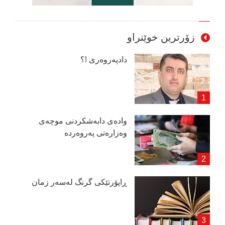
زۆرترین خوێنراو
دادپەروەری !؟
وادەی دابەشكردنی موچەی
وەزارەتی پەروەردە
ڕاپۆرتێكی گرنگ لەسەر زمان