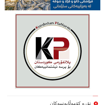
تۆڕە کۆمەڵایەتییەکان