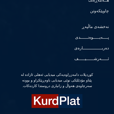
هــەمەڕەنگ
چاوپێکەوتن
نەخشەی ماڵپەڕ
پــــەیـــــوەنــــــدی
دەربـــــــــــــــارەی
ئـــــەرشــــــیـــــف
كوردپلات دامەزراوەیەكی میدیایی ئەهلی ئازادە لە
پێناو مۆدێلێكی نوێی میدیایی باوەڕپێكراو و بوونە
سەرچاوەی هەواڵ و زانیاری دروستدا كاردەكات.