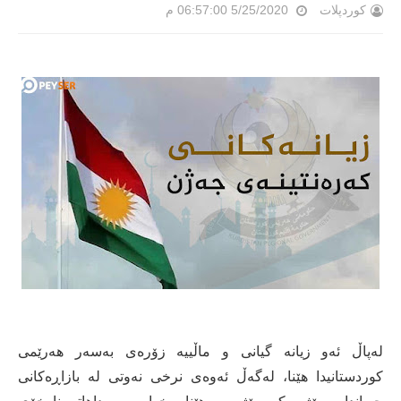
کوردپلات
5/25/2020 06:57:00 م
لەپاڵ ئەو زیانە گیانی و ماڵییە زۆرەی بەسەر هەرێمی
كوردستانیدا هێنا، لەگەڵ ئەوەی نرخی نەوتی لە بازاڕەكانی