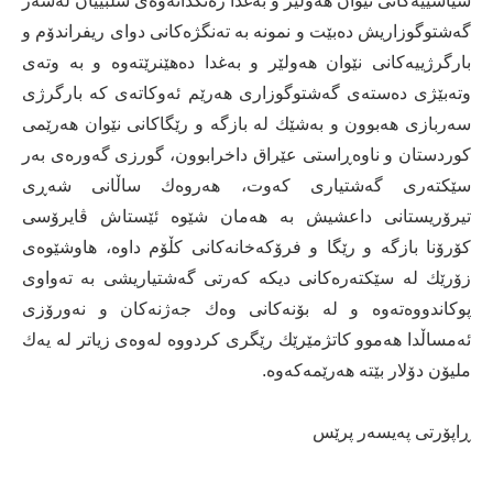
سیاسییەكانی نێوان هەولێر و بەغدا رەنگدانەوەی سلبییان لەسەر
گەشتوگوزاریش دەبێت و نمونە بە تەنگژەكانی دوای ریفراندۆم و
بارگرژییەكانی نێوان هەولێر و بەغدا دەهێنرێتەوە و بە وتەی
وتەبێژی دەستەی گەشتوگوزاری هەرێم ئەوكاتەی كە بارگرژی
سەربازی هەبوون و بەشێك لە بازگە و رێگاكانی نێوان هەرێمی
كوردستان و ناوەڕاستی عێراق داخرابوون، گورزی گەورەی بەر
سێكتەری گەشتیاری كەوت، هەروەك ساڵانی شەڕی
تیرۆریستانی داعشیش بە هەمان شێوە ئێستاش ڤایرۆسی
كۆرۆنا بازگە و رێگا و فرۆكەخانەكانی كڵۆم داوە، هاوشێوەی
زۆرێك لە سێكتەرەكانی دیكە كەرتی گەشتیاریشی بە تەواوی
پوكاندووەتەوە و لە بۆنەكانی وەك جەژنەكان و نەورۆزی
ئەمساڵدا هەموو كاتژمێرێك رێگری كردووە لەوەی زیاتر لە یەك
ملیۆن دۆلار بێتە هەرێمەكەوە.
ڕاپۆرتی پەیسەر پرێس