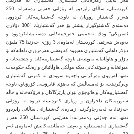
هەر بەپێی ژمارەكانی سێكتەری گەشتیاری لە هەرێمی
كوردستان، ساڵای رابردوو لە رۆژانی جەژنی رەمەزاندا 250
هەزار گەشتیار روویان لە ناوچە گەشتیارییەكان كردووە،
دەستەی گەشتوگوزار پێشتر بۆ هەر گەشتیارێك "300 دۆلاری
ئەمریكی" وەك تەخمینی خەرجییەكانی دەستنیشانكردووە و
بەوەش هەرێمی كوردستان لەماوەی 3 رۆژی جەژندا 75 ملیۆن
دۆلار داهاتی گەشتیاری هەبووە كە بەشی هەرەزۆری داهاتەكە بۆ
بازاڕ و هاوڵاتیانە بەوپێیەی ناوچە گەشتیارییەكان و چێشتخانە و
میوانخانە و شوێنەكانی دیكە موڵكی هاوڵاتیانن و رەنگە حكومەت
تەنها لەرووی وەرگرتنی باجەوە سوودی لە كەرتی گەشتیاری
وەرگرتبێت، بۆ ئەمساڵیش كە بەهۆی ڤایرۆسی كۆرۆناوە ناوچە
گەشتیارییەكان و هاتوچۆی نێوان پارێزگاكان و فرۆكەخانە و خاڵە
سنورییەكان داخراون و بڕیاری كەرەنتینە دراوە لە رۆژانی
جەژندا، بە لەبەرچاوگرتنی ژمارەی گەشتیارانی ساڵانی رابردوو
تەنها لەم جەژنی رەمەزانەدا هەرێمی كوردستان 250 هەزار
گەشتیاری لەدەستداوە و بەپێی خەمڵاندنەكانیش لەماوەی ئەم