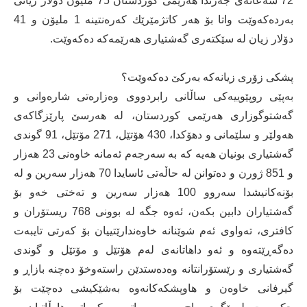
72 سەعاتەی جەژندا هەرێمی كوردستان 75 ملیۆن دۆلار زیانی
بەردەكەوێت واتا بۆ هەر كاتژمێرێك كەرەنتینە 1 ملیۆن و 41
دۆلار زیان لە سێكتەری گەشتیاری هەرێمەكە دەكەوێت.
پشكی زۆری زیانەكە بەركێ‌ دەكەوێت؟
بەپێی روپێوییەكی ساڵانی رابردووی وەزارەتی شارەوانی و
گەشتوگوزاری هەرێمی كوردستان، لە هەرسێ‌ پارێزگاكەی
هەولێر و سلێمانی و دهۆكدا، 430 هۆتێل، 271 مۆتێل، 91 گوندی
گەشتیاری بونیان هەیە كە بە سەرجەم ئەمانە خاوەنی 23 هەزار
و 851 ژورن و دەتوانن لە حاڵەتی ئاسایدا 70 هەزار سەرین و لە
بۆنەكانیشدا سەروو 100 هەزار سەرین و تەختی خەو بۆ
گەشتیاران دابین بكەن، ئەوە جگە لە بوونی 768 ریستۆران و
كافتری، تەواوی ئەم شوێنانە خاوەندارێتییان بۆ كەرتی تایبەت
دەگەڕێتەوە و ئەو داهاتانەی لەم هۆتێل و مۆتێل و گوندی
گەشتیاری و رێستۆرانتانە وەدەستدێن راستەوخۆ دەچنە بازاڕ و
گیرفانی خاوەن و هاوپشكەكانەوە بەشێكیشی دەچێت بۆ