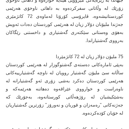
جیهاندا بە رێژەیەكی مێژوویی هێنایە خوارەوە و داهاتی ناوخۆی
زۆرێك لە وڵاتانی سفركردەوە بە داهاتی ناوخۆی هەرێمی
كوردستانیشەوە، ڤایرۆسی كۆرۆنا لەماوەی 72 كاتژمێری
جەژندا ملیۆنان دۆلار زیان لە هەرێمی كوردستان دەدات ئەویش
بەهۆی وەستانی سێكتەری گەشتیاری و داخستنی رێگاكان
بەرووی گەشتیاراندا.
75 ملیۆن دۆلار زیان لە 72 كاتژمێردا
بەپێی ئامارەكانی دەستەی گەشتوگوزار لە هەرێمی كوردستان
ساڵانە سێ‌ ملیۆن گەشتیار روویان لە ناوچە گەشتیارییەكانی
هەرێمی كوردستان دەكرد بەشی زۆری ئەو گەشتیارانە لە
ناوەراست و خوارووی عێراقەوە دەهاتنە هەرێمەكە و
بەشێكیشیان لە رۆژهەڵاتی كورستانەوە، بەجۆرێك كە
جەژنەكانی "رەمەزان و قوربان و نەورۆز" زۆرترین گەشتیاریان
لە خۆیان كۆدەكردەوە.