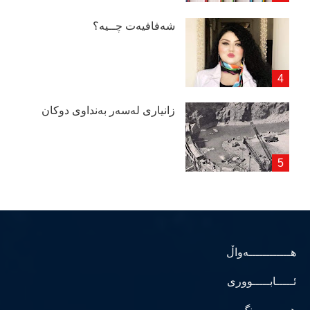
شەفافیەت چــیە؟
زانیاری لەسەر بەنداوی دوكان
هــــــــــــەواڵ
ئـــــابـــــووری