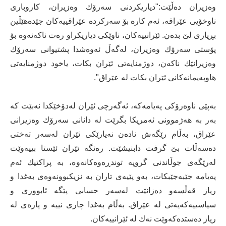
وه‌زیران ده‌ڵێت‌:"دیاریكردنى سه‌رۆك وه‌زیران، كاروبارى
ناوخۆیى عێراقه‌، ئه‌م كاره‌ بۆ سه‌ركرده‌ عێراقییه‌كان جێده‌هێڵین
بڕیارى لێ بده‌ن. ئێرانییه‌كان، ناوێكى دیاریكراو ره‌ت ناكه‌نه‌وه‌ بۆ
پۆستى سه‌رۆك وه‌زیران، له‌گه‌ڵ ئه‌وه‌شدا پشتیوانى سه‌رۆك
وه‌زیرانێك ناكه‌ن، دوژمنایه‌تى ئێران بكات، یاخود دوژمنایه‌تى
هاوپه‌یمانه‌كانى ئێران بكات له‌ عێراق".
به‌پێى ناوه‌رۆكى په‌یامه‌كه‌، ئه‌گه‌رچى ئێران له‌دۆخێكدا نه‌بێت كه‌
به‌ر به‌ هه‌ژموونى ئه‌مریكا بگرێت لە دانانى سه‌رۆك وه‌زیرانى
عێراق، به‌ڵام رێگه‌ش ناده‌ن نه‌یارێكى ئێران له‌سه‌ر ته‌ختى
ده‌سه‌ڵات بێ گرفت دابنیشێت. ره‌نگه‌ ئێران ئێستا بییه‌وێت
له‌رێگه‌ى جوڵاندنى گروپه‌ توندڕه‌وه‌كانه‌وه‌، به‌ پراكتیك ئه‌م
په‌یامه‌ جێبه‌جێبكات، به‌و پێیه‌ى تاران به‌ نزیكبوونه‌وه‌ى به‌غدا و
ریاز قه‌ڵسه‌و ده‌زانێت له‌سه‌ر حسابى پێگه‌ ئابوورى و
سیاسییه‌كه‌یه‌تى له‌ عێراق. به‌ڵام به‌غدا چارى نییه‌ و پاره‌ى له‌
ریاز ده‌ستده‌كه‌وێت نه‌ك له‌ ئێرانییه‌كان.