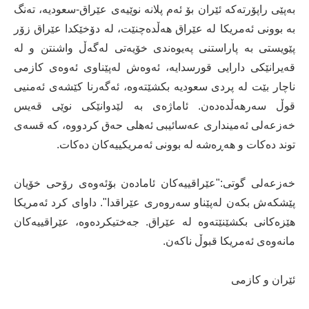
به‌پێى راپۆرته‌كه‌ ئێران بۆ ئه‌م پلانه‌ نوێیه‌ى عێراق-سعودیه‌، ته‌نگ
به‌ بوونى ئه‌مریكا له‌ عێراق هه‌ڵده‌چنێت، له‌ دۆخێكدا عێراق زۆر
پێویستى به‌ پاراستنى په‌یوه‌ندى خۆیه‌تى له‌گه‌ڵ واشنتن و له‌
قه‌یرانێكى دارایى قورسدایه‌، ئه‌وه‌ش له‌پێناوى ئه‌وه‌ى كازمى
ناچار بێت له‌ پردى سعودیه‌ بكشێته‌وه‌، ئه‌گه‌رنا كێشه‌ى ئه‌منیى
قوڵ سه‌رهه‌ڵده‌ده‌ن. ئاماژه‌ى به‌ لێدوانێكى نوێى قه‌یس
خه‌زعه‌لى ئه‌میندارى عه‌سائیبى ئه‌هلى حه‌ق كردووه‌، كه‌ قسه‌ى
توند ده‌كات و هه‌ڕه‌شه‌ له‌ بوونى ئه‌مریكییه‌كان ده‌كات.
خه‌زعه‌لى گوتى:"عێراقییه‌كان ئاماده‌ن بۆئه‌وه‌ى رۆحى خۆیان
پێشكه‌ش بكه‌ن له‌پێناو سه‌روه‌رى عێراقدا". داواى کرد ئه‌مریكا
هێزه‌كانى بكشێنێته‌وه‌ له‌ عێراق. جه‌ختیكرده‌وه‌، عێراقییه‌كان‌
مانه‌وه‌ى ئه‌مریكا قبوڵ ناكه‌ن.
ئێران و كازمى