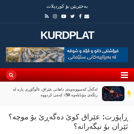
بەخێربێن بۆ کوردپلات
KURDPLAT
لەگەڵ کەمبوونەوەی داهاتی عێراق، ئاڵوگۆڕی پارە لە
سەر
رێگەی مۆبایلەوە 50٪ کەمی کردووە
دێڕ
ڕاپۆرت: عێراق كوێ دەگەڕێ بۆ موچە؟
ئێران بۆ نیگەرانە؟