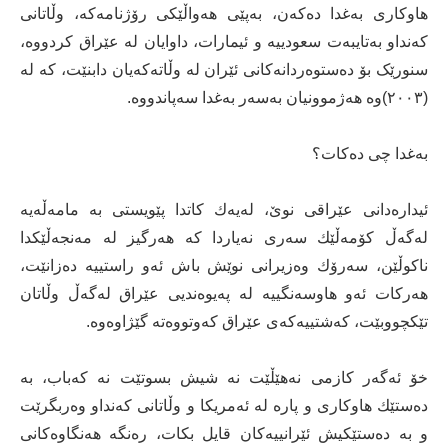
ھاوکاری بەغدا دەکەن، بەپێی ھەواڵێکی رۆژنامه‌كه‌، وڵاتانی
کەنداو بەتایبەت سعودییە و ئیمارات، داوایان لە عێراق کردووە،
سنورێک بۆ دەستوەردانەکانی ئێران لە وڵاتەکەیان دابنێت، کە لە
(٢٠٠٣)وە ھەژموونیان بەسەر بەغدا سەپاندووە.
به‌غدا چى ده‌كات؟
ئیداره‌دانى عێراقى نوێ، له‌یه‌ك كاتدا پێویستى به‌ مامه‌ڵه‌یه‌
له‌گه‌ڵ كۆمه‌ڵێك سه‌رى نه‌یاردا كه‌ هه‌رگیز له‌ مه‌نجه‌ڵێكدا
ناكوڵێن، سه‌رۆك وه‌زیرانی نوێش باش ئه‌و راستییه‌ ده‌زانێت،
هه‌ركات ئه‌و هاوسه‌نگییه‌ له‌ په‌یوه‌ندیى عێراق له‌گه‌ڵ وڵاتان
تێكچووبێت، كه‌شتییه‌كه‌ى عێراق كه‌وتووه‌ته‌ گێژاوه‌وه.
خۆ ئه‌گه‌ر كازمى نه‌هێڵێت نه‌ شیش بسوتێت نه‌ كه‌باب، به‌
ده‌ستێك هاوكارى و پاره‌ له‌ ئه‌مریكا و وڵاتانى كه‌نداو وه‌ربگرێت
و به‌ ده‌ستێكیش ئێرانییه‌كان قایل بكات، ره‌نگه‌ هه‌نگاوه‌كانى