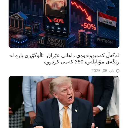
لەگەڵ کەمبوونەوەی داهاتی عێراق، ئاڵوگۆڕی پارە لە
رێگەی مۆبایلەوە 50٪ کەمی کردووە
ئاب 06, 2026