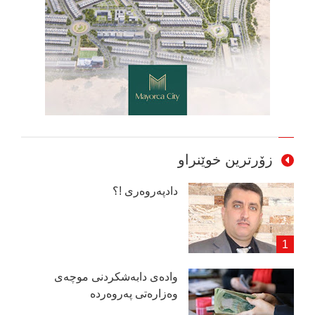
زۆرترین خوێنراو
دادپەروەری !؟
وادەی دابەشكردنی موچەی
وەزارەتی پەروەردە