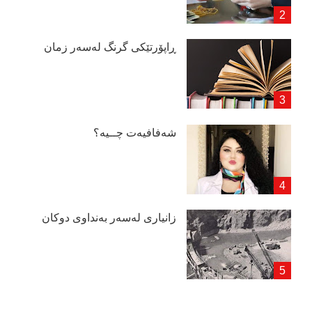
ڕاپۆرتێكی گرنگ لەسەر زمان
شەفافیەت چــیە؟
زانیاری لەسەر بەنداوی دوكان