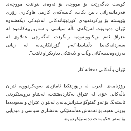
كوه‌یت ده‌گه‌ڕێت بۆ مووچه‌، بۆ ئه‌وه‌ى بتوانێت مووچه‌ى
فه‌رمانبه‌رانى دابین بكات، كابینه‌كه‌ى كازمى هاوكارى زۆرى
پێویسته‌ بۆ پڕكردنه‌وه‌ى كورتهێنانه‌كانى. له‌لایه‌كى دیكه‌شه‌وه‌
ئێران ده‌یه‌وێت له‌رێگه‌ى باڵه‌ سیاسى و سه‌ربازییه‌كانه‌وه‌ له‌
عێراق ئه‌م نزیكبوونه‌وه‌یه‌ رابگرێت. ئه‌گه‌رچى عه‌لاوى له‌
سه‌ردانه‌كه‌یدا دڵنیاییدا،"ئەم گۆڕانکارییانە لە زیانی
بەرژەوەندییەکانی وڵات و لایەنێکی دیاریکراو نابێت".
ئێران باڵه‌كانى ده‌خاته‌ كار
رۆژنامه‌ى العرب له‌ راپۆرتێكدا ئاماژه‌ى به‌وه‌كردووه‌، ئێران
باڵه‌كانى خۆى له‌ عێراق به‌كارده‌هێنێت، له‌پێناو دروستكردنى
ئاسته‌نگ بۆ ئه‌و گفتوگۆ ستراتیژییانه‌ى له‌نێوان عێراق و سعودیه‌دا
بوونى هه‌یه‌. بۆ ئه‌مه‌ش هه‌ڵمه‌تێكى به‌فشارى سیاسى و میدیایى
بۆ سه‌ر حكومه‌ت ده‌ستپێكردووه‌.