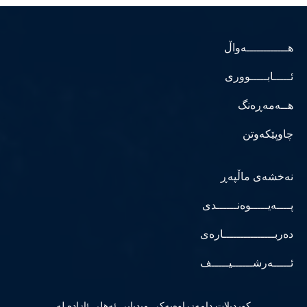
هــــــــــــەواڵ
ئـــــابـــــووری
هــەمەڕەنگ
چاوپێکەوتن
نەخشەی ماڵپەڕ
پــــەیـــــوەنــــــدی
دەربـــــــــــــــارەی
ئـــــەرشــــــیـــــف
كوردپلات دامەزراوەیەكی میدیایی ئەهلی ئازادە لە