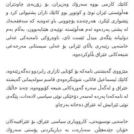
كاتێك كازمى بووه‌ سه‌رۆك وه‌زیران، بۆ زۆربه‌ى چاودێران
هه‌ڵوێستى ئێران نوێ و کوتوپڕ ‌بوو كاتێك تاران پشتیوانى كرد و
پێشوازى لێكرد. هه‌رچه‌نده‌ بۆچوونى باو ئه‌وه‌یه‌ كه‌ سه‌فقه‌یه‌ك
له‌ پشتى په‌رده‌وه‌ ئه‌م هه‌ڵوێسته‌ نوێیه‌ى هێنایه‌بوون، به‌ڵام به‌م
دواییانه‌ پێگه‌ى میدڵ ئێست ئاى، ناوه‌رۆكى نامه‌یه‌كى عه‌لى
خامنه‌یى رێبه‌رى باڵاى ئێرانى بۆ عه‌لى سیستانى مه‌رجه‌عى
شیعه‌كانى عێراق بڵاوكرده‌وه‌.
مێژووى گه‌یشتنى نامه‌كه‌ بۆ كۆتایى ئازارى رابردوو ده‌گه‌ڕێته‌وه‌،
كاتێك ئیسماعیل قائانى، شوێنگره‌وه‌ى قاسم سوله‌یمانى گه‌یشته‌
عێراق و له‌گه‌ڵ سه‌ره‌ گه‌وره‌كانى شیعه‌ كۆبووه‌وه‌، چه‌ند خاڵێك
له‌ نامه‌كه‌دا په‌رده‌ له‌سه‌ر دۆخێكى نوێى سیاسى لاده‌دات، پێگه‌ى
نوێى ئێرانیش له‌ عێراق ده‌خاته‌ به‌رچاو.
خامنه‌یى نوسیویه‌تى، كارووبارى سیاسى عێراق، بۆ عێراقییه‌كان
خۆیان جێده‌هێڵن.‌ سه‌باره‌ت به‌ دیاریكردنى پۆستى سه‌رۆك