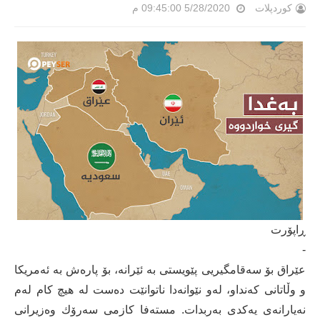
کوردپلات
5/28/2020 09:45:00 م
ڕاپۆرت
-
عێراق بۆ سه‌قامگیریى پێویستى به‌ ئێرانه‌، بۆ پاره‌ش به‌ ئه‌مریكا
و وڵاتانى کەنداو، له‌و نێوانه‌دا ناتوانێت ده‌ست له‌ هیچ كام له‌م
نه‌یارانه‌ى یه‌كدى به‌ربدات. مسته‌فا كازمى سه‌رۆك وه‌زیرانى