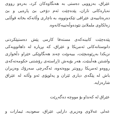
عێراق، به‌زوویى ده‌ستى به‌ هه‌نگاوه‌كان كرد، به‌ره‌و رووى
نه‌یاره‌كانى تاران، پێده‌چێت ئه‌م دۆخی بێ پاره‌یى و بێ
ده‌ره‌تانییه‌ى عێراقى تێكه‌وتووه‌، به‌ ناچارى وڵاته‌كه‌ بخاته‌ قوڵایى
زه‌لكاوى ململانێ نێوده‌وڵه‌تییه‌كانه‌وه‌.
پێده‌چێت كابینه‌كه‌ى مسته‌فا كازمى پێش ده‌ستپێكردنى
دانوستانه‌كانى ئه‌مریكا و عێراق، كه‌ بڕیاره‌ له‌ داهاتوویه‌كى
نزیكدا به‌ڕێوه‌بچێت، بییه‌وێت چه‌ند هه‌نگاوێكى خێراو دڵخوازى
واشنتن هه‌ڵبنێت. هه‌ر بۆیه‌ش ئاڕاسته‌ى رۆشتنى حكومه‌ته‌كه‌ى
رووه‌و ئه‌مریكا روونتر بووه‌ته‌وه‌، ئه‌گه‌رچى سه‌رۆك وه‌زیران
باش له‌ پێگەی دیارى ئێران و په‌لوپۆى ئه‌و وڵاته‌ له‌ عێراق
شاره‌زایه‌.
عێراق له‌ كه‌نداو بۆ مووچه‌ ده‌گه‌ڕێت
عەلی عەلاوی وەزیری دارایی عێراق، سعودیه‌، ئیمارات و