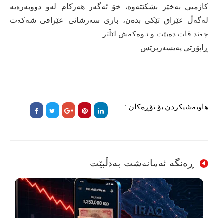
كازمیى به‌خێر بشكێته‌وه‌، خۆ ئه‌گه‌ر هه‌ركام له‌و دووبه‌ره‌یه‌
له‌گه‌ڵ عێراق تێكى بده‌ن، بارى سه‌رشانى عێراقى شه‌كه‌ت
چه‌ند قات ده‌بێت و ئاوه‌كه‌ش لێڵتر.
ڕاپۆرتی پەیسەرپرێس
هاوبەشیکردن بۆ تۆڕەکان :
ڕەنگە ئەمانەشت بەدڵبێت