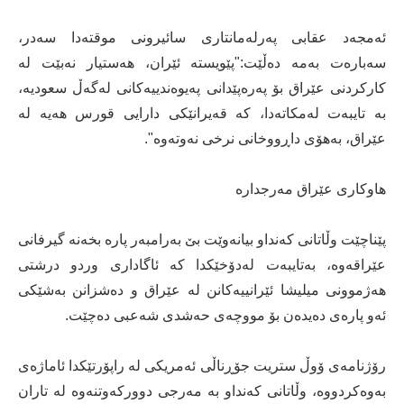
ئه‌مجه‌د عقابى په‌رله‌مانتارى سائیرونى موقته‌دا سه‌در،
سه‌باره‌ت به‌مه‌ ده‌ڵێت:"پێویسته‌ ئێران، هه‌ستیار نه‌بێت له‌
كاركردنى عێراق بۆ په‌ره‌پێدانى په‌یوه‌ندییه‌كانى له‌گه‌ڵ سعودیه‌،
به‌ تایبه‌ت له‌مكاته‌دا، كه‌ قه‌یرانێكى دارایى قورس هه‌یه‌ له‌
عێراق، به‌هۆى داڕووخانى نرخى نه‌وته‌وه‌".
هاوكارى عێراق مه‌رجداره‌‌
پێناچێت وڵاتانى كه‌نداو بیانه‌وێت بێ به‌رامبه‌ر پاره‌ بخه‌نه‌ گیرفانى
عێراقه‌وه‌، به‌تایبه‌ت له‌دۆخێكدا كه‌ ئاگادارى وردو درشتى
هه‌ژموونى میلیشا ئێرانییه‌كانن له‌ عێراق و ده‌شزانن به‌شێكى
ئه‌و پاره‌ى ده‌یده‌ن بۆ مووچه‌ى حه‌شدى شه‌عبى ده‌چێت.
رۆژنامەی ۆوڵ ستریت جۆڕناڵی ئەمریکی له‌ راپۆرتێكدا ئاماژه‌ى
به‌وه‌كردووه‌، وڵاتانی کەنداو بە مەرجی دوورکەوتنەوە لە تاران