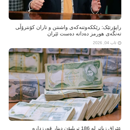
راپۆرتێک: رێککەوتنەکەی واشنتن و تاران کۆنترۆڵی
تەنگەی هورمز دەداتە دەست ئێران
ئاب 04, 2026
عێراق زیاتر لە 186 تریلیۆن دینار قەرزدارە