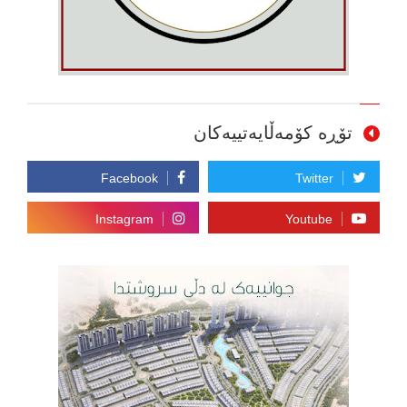
تۆڕە کۆمەڵایەتییەکان