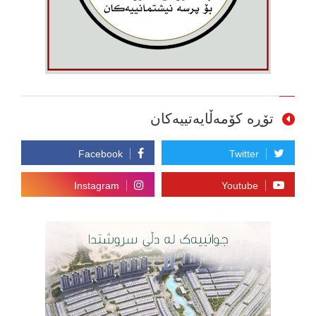
تۆڕە کۆمەڵایەتییەکان