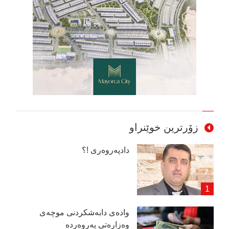
زۆرترین خوێنراو
دادپەروەری !؟
وادەی دابەشكردنی موچەی
وەزارەتی پەروەردە