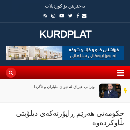
بەخێربێن بۆ کوردپلات
KURDPLAT
وێرانی عێراق لە نێوان ملیاران و ئاگردا
سەر
دێڕ
حكومەتی هەرێم ڕاپۆرتەكەی دیلۆیتی
بڵاوكردەوە