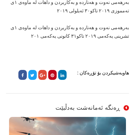
بەرهەمی نەوت و هەناردە و بەکاربردن و داهات لە ماوەی ١ی
تەمموزی ٢٠١٩ تاکو٣٠ ئەیلولی ٢٠١٩
بەرهەمی نەوت و هەناردە و بەکاربردن و داهات لە ماوەی ١ی
تشرینی یەکەمی ٢٠١٩ تاکو٣١ کانونی یەکەمی ٢٠١
هاوبەشیکردن بۆ تۆڕەکان :
ڕەنگە ئەمانەشت بەدڵبێت