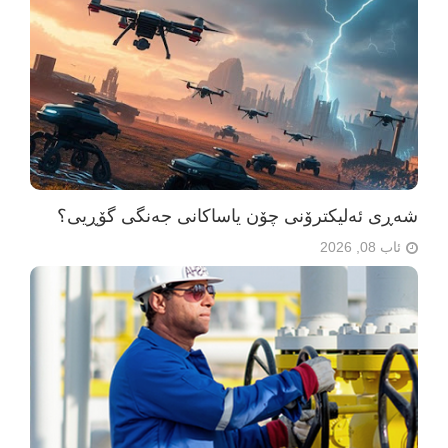
شەڕی ئەلیکترۆنی چۆن یاساکانی جەنگی گۆڕیی؟
ئاب 08, 2026