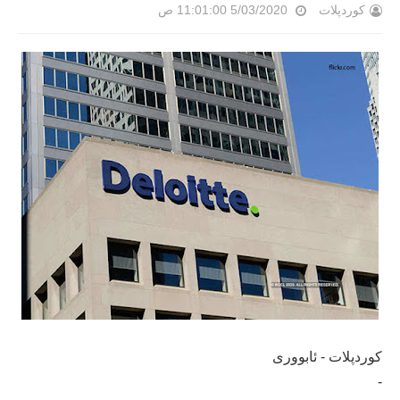
کوردپلات
5/03/2020 11:01:00 ص
كوردپلات - ئابووری
-