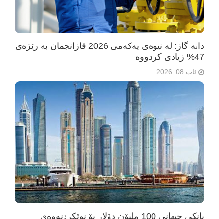
دانە گاز: لە نیوەی یەکەمی 2026 قازانجمان بە رێژەی
47% زیادی کردووە
ئاب 08, 2026
بانکی جیهانی 100 ملیۆن دۆلار بۆ نوێکردنەوەی