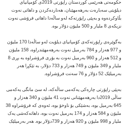
حکومەتی هەرێمی کوردستان راپۆرتی 2019ی کۆمپانیای
دیلۆیتی سەبارەت بەرهەمهێنان، هەناردەکردن و داهاتی نەوت
بڵاوکردەوە و بەپێی راپۆرتەكە لەو ساڵەدا داهاتی فرۆشی نەوت
نزیکەی 8 ملیار و 500 ملیۆن دۆلار بوە.
بەگوێرەی راپۆرتەكەی کۆمپانیای دیلۆیت لەو ساڵەدا 170 ملیۆن
و 977 هەزار و 784 بەرمیل نەوت بەرهەمهێندراوە، 158 ملیۆن
و 512 هەزار و 960 بەرمیل نەوت بە بۆری فرۆشراوە بە بڕی 8
ملیار و 349 ملیۆن و 749 هەزار و 733 دۆلار، بە تێکڕا هەر
بەرمیلێک 52 دۆلار و 76 سەنت فرۆشراوە.
بەپێی راپۆرتی چارەكی یەكەمی ساڵەكە، لە سێ مانگی یەكەمی
ساڵی 2019دا بەرهەمهێنانی نەوت 41 ملیۆن و 340 هەزار و
645 بەرمیل بوە، بەشێکی بۆ ناوخۆ بوە، ئەوەی کە فرۆشراوە 38
ملیۆن و 584 هەزار و 174 بەرمیل نەوت بوە، داهاتەکەشی یەک
ملیار و 998 ملیۆن و 920 هەزار و 739دۆلار بوە. هەر بەرمیلێک