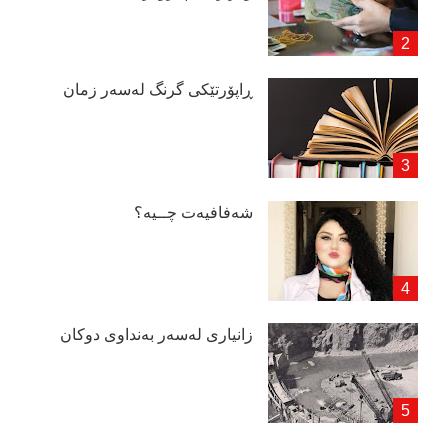
ڕاپۆرتێكی گرنگ لەسەر زمان
شەفافیەت چــیە؟
زانیاری لەسەر بەنداوی دوكان