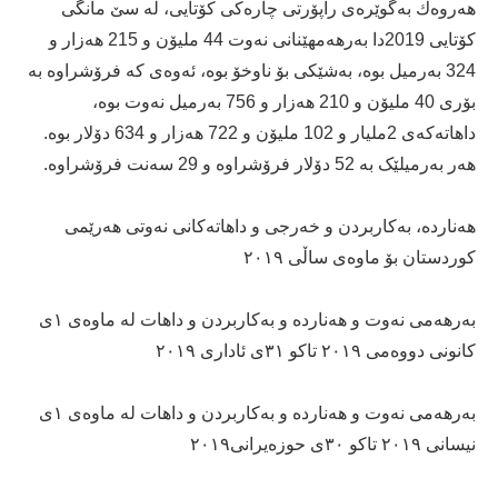
هەروەك بەگوێرەی راپۆرتی چارەكی كۆتایی، لە سێ مانگی
كۆتایی 2019دا بەرهەمهێنانی نەوت 44 ملیۆن و 215 هەزار و
324 بەرمیل بوە، بەشێکی بۆ ناوخۆ بوە، ئەوەی کە فرۆشراوە بە
بۆری 40 ملیۆن و 210 هەزار و 756 بەرمیل نەوت بوە،
داهاتەکەی 2ملیار و 102 ملیۆن و 722 هەزار و 634 دۆلار بوە.
هەر بەرمیلێک بە 52 دۆلار فرۆشراوە و 29 سەنت فرۆشراوە.
هەناردە، بەكاربردن و خەرجی و داهاتەكانی نەوتی هەرێمی
کوردستان بۆ‌ ماوه‌ی ساڵی ٢٠١٩
بەرهەمی نەوت و هەناردە و بەکاربردن و داهات لە ماوەی ١ی
کانونی دووەمی ٢٠١٩ تاکو ٣١ی ئاداری ٢٠١٩
بەرهەمی نەوت و هەناردە و بەکاربردن و داهات لە ماوەی ١ی
نیسانی ٢٠١٩ تاکو ٣٠ی حوزەیرانی٢٠١٩