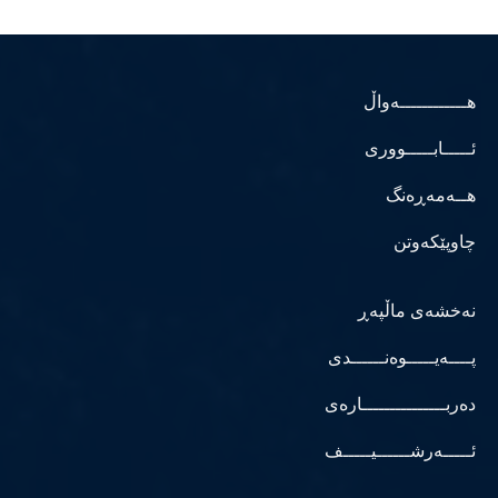
هــــــــــــەواڵ
ئـــــابـــــووری
هــەمەڕەنگ
چاوپێکەوتن
نەخشەی ماڵپەڕ
پــــەیـــــوەنــــــدی
دەربـــــــــــــــارەی
ئـــــەرشــــــیـــــف