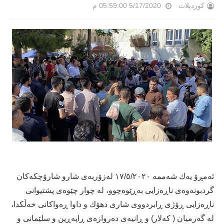
کوردپلات
5/17/2020 05:59:00 م
ئەمڕۆ یەك شەممە ١٧/٥/٢٠٢٠ لەزۆربەی شارو شارۆچكەكان
گردبونەوەی ناڕەزایی بەڕێوەچوو، لە چوار چێوەی پشتیوانی
ناڕەزایی ڕۆژی ڕابردووی شاری دهۆك و داوا ڕەواكانی خەڵكدا،
لە گەرمیان ( كەلار) و ڕانیەی دەروازەی ڕاپەڕین و سلێمانی و