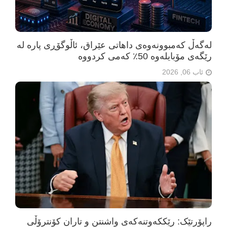
لەگەڵ کەمبوونەوەی داهاتی عێراق، ئاڵوگۆڕی پارە لە
رێگەی مۆبایلەوە 50٪ کەمی کردووە
ئاب 06, 2026
راپۆرتێک: رێککەوتنەکەی واشنتن و تاران کۆنترۆڵی