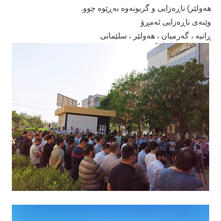
هەولێر) ناڕەزایی و گربونەوە بەڕێوە چوو.
وێنەی ناڕەزایی ئەمڕۆ
ڕانیە ، گەرمیان ، هەولێر ، سلێمانی