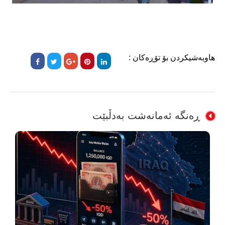
هاوبەشیکردن بۆ تۆڕەکان :
ڕەنگە ئەمانەشت بەدڵبێت