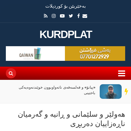
بەخێربێن بۆ کوردپلات
KURDPLAT
«پیانۆ» و فەلسەفەی ناتەواوبوون خوێندنەوەیەکی
سەر
باختینی
دێڕ
هەولێر و سلێمانی و ڕانیە و گەرمیان
ناڕەزاییان دەربڕی