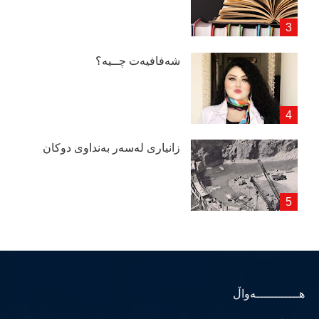
شەفافیەت چــیە؟
زانیاری لەسەر بەنداوی دوكان
هــــــــــــەواڵ