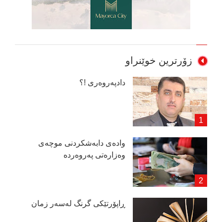
زۆرترین خوێنراو
دادپەروەری !؟
وادەی دابەشكردنی موچەی
وەزارەتی پەروەردە
ڕاپۆرتێكی گرنگ لەسەر زمان