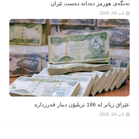
تەنگەی هورمز دەداتە دەست ئێران
ئاب 04, 2026
عێراق زیاتر لە 186 تریلیۆن دینار قەرزدارە
ئاب 04, 2026