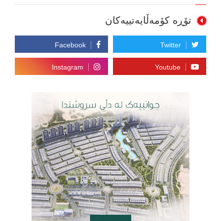
تۆڕە کۆمەڵایەتییەکان