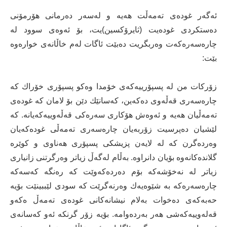
ئەگەر غودەی تەمەڵت هەیە و لەسەر دەرمانی هۆرمۆنی
دەستكردی غودەیت (ثایرۆكسین)یت، بۆ ئەوەی سوود لە
چارەسەرەكەت وەربگریت دەبێت ئاگات لەم خاڵانەی خوارەوە
بێت:
زۆركات من لە پسپۆرییەكەی خۆمدا وەكو پسپۆری خۆراك كە
چارەسەری قەڵەوی دەكەین، كەسانێك دێن بۆ لامان كە غودەی
تەمەڵیان هەیە و ئەوەش هۆكاری سەرەكی قەڵەوییەكەیانە. كە
لێشیان دەپرسیت زۆربەیان چارەسەری تەمەڵی غودەكەیان
وەردەگرن كە لە لایەن پزیشكی پسپۆری هەناوی و كوێرە
گلاندەكانەوە بۆیان دانراوە. بەڵام لەگەڵ زیاتر وەرگرتنی زانیاری
زیاتر لە نەخۆشەكە بۆم دەردەكەوێت كە رەنگە كەسەكە
چارەسەرەكە بە شێوەیەك وەرنەگرێت كە سودی لێببینێت بۆیە
حەبەكەی دەخوات بەلام نیشانەكانی غودەی تەمەڵ ەكەو
قەلەوییەكەشی هەر بەردەوامە. بۆیە زۆر گرنكە ئەو كەسانەی