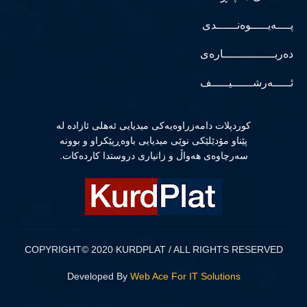
پــــەیـــــوەنــــــدی
دەربـــــــــــــــارەی
ئـــــەرشــــــیـــــف
كوردپلات دامەزراوەیەكی میدیایی ئەهلی ئازادە لە
پێناو مۆدێلێكی نوێی میدیایی باوەڕپێكراو و بوونە
سەرچاوەی هەواڵ و زانیاری دروستدا كاردەكات.
COPYRIGHT© 2020 KURDPLAT / ALL RIGHTS RESERVED
Developed By
Web Ace For IT Solutions