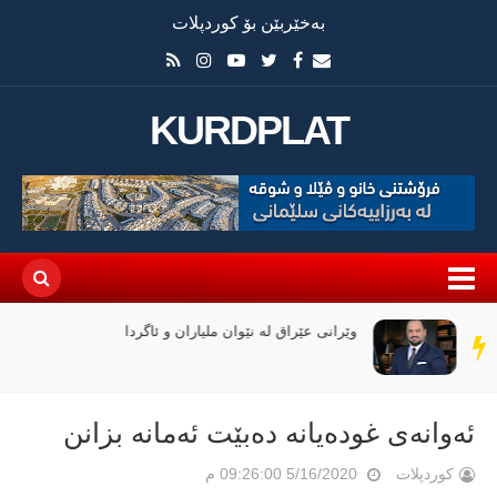
بەخێربێن بۆ کوردپلات
KURDPLAT
وێرانی عێراق لە نێوان ملیاران و ئاگردا
سەر
دێڕ
ئەوانەی غودەیانە دەبێت ئەمانە بزانن
کوردپلات
5/16/2020 09:26:00 م