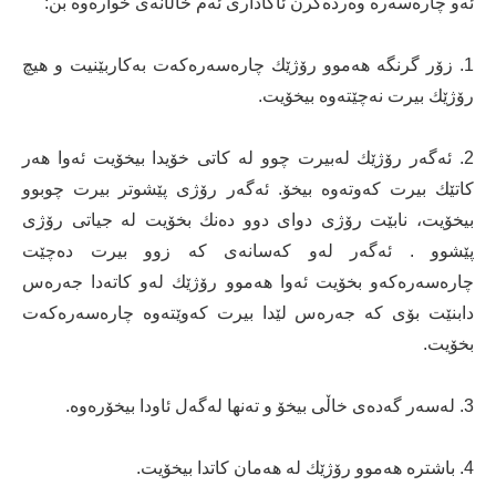
ئەو چارەسەرە وەردەگرن ئاگاداری ئەم خاڵانەی خوارەوە بن:
1. زۆر گرنگە هەموو رۆژێك چارەسەرەكەت بەكاربێنیت و هیچ
رۆژێك بیرت نەچێتەوە بیخۆیت.
2. ئەگەر رۆژێك لەبیرت چوو لە كاتی خۆیدا بیخۆیت ئەوا هەر
كاتێك بیرت كەوتەوە بیخۆ. ئەگەر رۆژی پێشوتر بیرت چوبوو
بیخۆیت، نابێت رۆژی دوای دوو دەنك بخۆیت لە جیاتی رۆژی
پێشوو . ئەگەر لەو كەسانەی كە زوو بیرت دەچێت
چارەسەرەكەو بخۆیت ئەوا هەموو رۆژێك لەو كاتەدا جەرەس
دابنێت بۆی كە جەرەس لێدا بیرت كەوێتەوە چارەسەرەكەت
بخۆیت.
3. لەسەر گەدەی خاڵی بیخۆ و تەنها لەگەل ئاودا بیخۆرەوە.
4. باشترە هەموو رۆژێك لە هەمان كاتدا بیخۆیت.