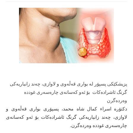
پزیشكێكی پسپۆر له‌ بواری قه‌ڵه‌وی و لاوازی، چه‌ند زانیاریه‌كی
گرنگ ئاشراده‌كات بۆ ئه‌و كه‌سانه‌ی چاره‌سه‌ری غودده‌
وه‌رده‌گرن
دكتۆره‌ اسراء كمال شاه محمد، پسپۆری بواری قەڵەوی و
لاوازی، چه‌ند زانیاریه‌كی گرنگ ئاشراده‌كات بۆ ئه‌و كه‌سانه‌ی
چاره‌سه‌ری غودده‌ وه‌رده‌گرن.