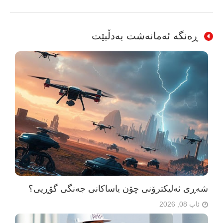
ڕەنگە ئەمانەشت بەدڵبێت
شەڕی ئەلیکترۆنی چۆن یاساکانی جەنگی گۆڕیی؟
ئاب 08, 2026