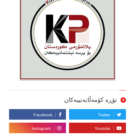
تۆڕە کۆمەڵایەتییەکان