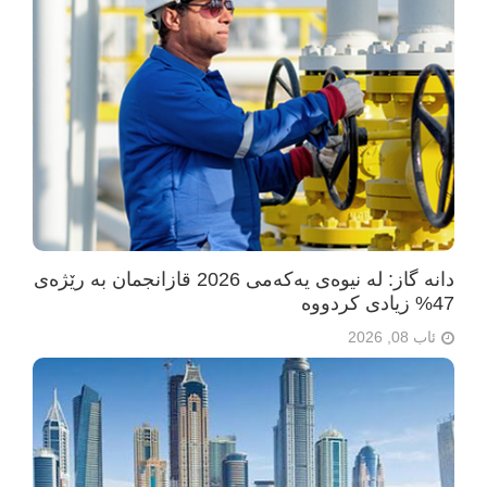
دانە گاز: لە نیوەی یەکەمی 2026 قازانجمان بە رێژەی
47% زیادی کردووە
ئاب 08, 2026