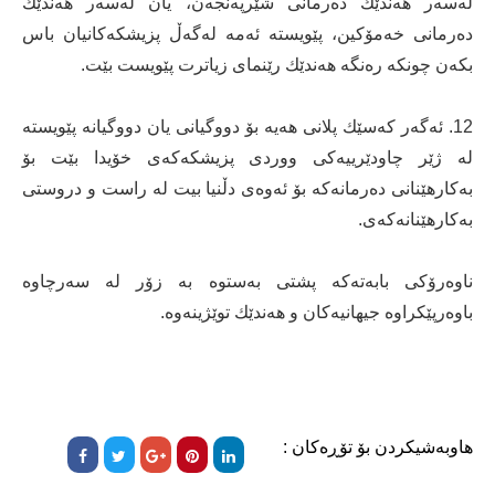
لەسەر هەندێك دەرمانی شێرپەنجەن، یان لەسەر هەندێك
دەرمانی خەمۆكین، پێویستە ئەمە لەگەڵ پزیشكەكانیان باس
بكەن چونكە رەنگە هەندێك رێنمای زیاترت پێویست بێت.
12. ئەگەر كەسێك پلانی هەیە بۆ دووگیانی یان دووگیانە پێویستە
لە ژێر چاودێرییەكی ووردی پزیشكەكەی خۆیدا بێت بۆ
بەكارهێنانی دەرمانەكە بۆ ئەوەی دڵنیا بیت لە راست و دروستی
بەكارهێنانەكەی.
ناوەرۆكی بابەتەكە پشتی بەستوە بە زۆر لە سەرچاوە
باوەرپێكراوە جیهانیەكان و هەندێك توێژینەوە.
هاوبەشیکردن بۆ تۆڕەکان :