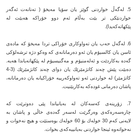
5. لەگەڵ خواردنی گوێز یان سۆیا مەیخۆ ( تەنانەت ئەگەر
خواردنێكی تر بێت بەڵام ئەم دوو خۆراكە هەبێت لە
پێكهاتەكەیدا).
6. لەگەل حەب یان تەواوكاری خۆراكی تردا مەیخۆ كە مادەی
ئاسن یان كالسیۆم یان ئەو دەرمانانەی كە وەكو دژە ترشەلۆكی
گەدە بەكاردێت و ئەلەمنیۆم و مەگنیسیۆم لە پێكهاتەیاندا هەیە.
دەبێت پێش چەند كاتژمێرێك یان دوای چەند كاتژمێرێك (3-4
كاتژمێر) لە خواردنی ئەو تەواوكەرییە خۆراكیانە یان دەرمانانە،
پاشان دەرمانی غودەكە بەكاربێنیت.
7. زۆرینەی كەسەكان لە بەیانیاندا پێی دەوترێت كە
چارەسەرەكەی وەرگرێت لەسەر گەدەی خاڵی و پاشان بە
لایەنی كەم 30 خولەك بۆ 60 خولەك بوەستێت و هیچ نەخوات و
نەخواتەوە ئینجا خواردنی بەیانییەكەی بخوات.