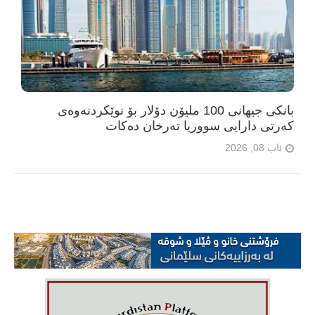
بانکی جیهانی 100 ملیۆن دۆلار بۆ نوێکردنەوەی
کەرتی دارایی سووریا تەرخان دەکات
ئاب 08, 2026