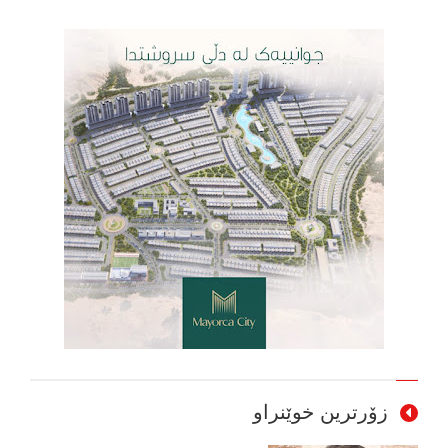
زۆرترین خوێنراو