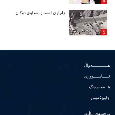
زانیاری لەسەر بەنداوی دوكان
هــــــــــــەواڵ
ئـــــابـــــووری
هــەمەڕەنگ
چاوپێکەوتن
نەخشەی ماڵپەڕ