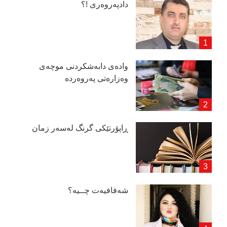
دادپەروەری !؟
وادەی دابەشكردنی موچەی
وەزارەتی پەروەردە
ڕاپۆرتێكی گرنگ لەسەر زمان
شەفافیەت چــیە؟