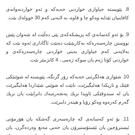
8. پێویستە جیاوازی خواردنی حەبەكە و ئەو خواردنەوانەی
كافاینیان تێدایە وەكو چا و قاوە، بە لایەنی كەم 30 خوولەك بێت.
9. بۆ ئەو كەسانەی كە پزیشكەكەی پێی دەڵێت لە شەوان پێش
نووستن چارەسەرەكە بەكاربێنێت دەبێت ئاگاداری ئەوە بێت كە
بەلایەنی كەم جیاوازی بەینی خواردنی چارەسەرەكەی و
خواردنی كۆتا ژەم یان سوكە ژەمی ، 4 كاتژمێر بێت.
10. شێوازی هەلگرتنی حەبەكە زۆر گرنگە، پێویستە لە شوێنێكی
فێنك و تاریكدا هەلبگیرێت، نابێت لە شوێنی شێداردا هەلبگیرێت
یان لە سندوقێكی ئاویدا نزیك پەنجەرەیەك دانرابێت یان نزیك
گەرم كەرەوە وەكو زۆپا و هیتەر دابنرێت.
11. بۆ ئەو كەسانەی كە چارەسەری گەشكە یان هۆرمۆنی
ئیسترۆجین یان تێستۆستیرۆن یان حەبی مەنع وەردەگرن، یان