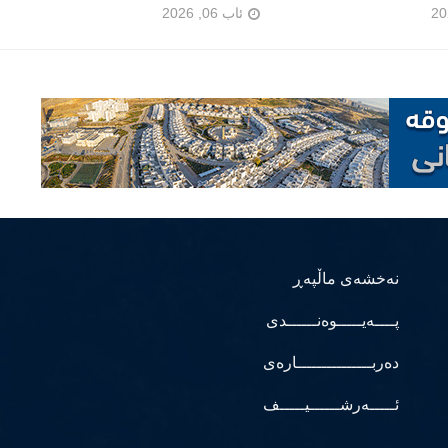
ئاب 06, 2026
نەخشەی ماڵپەڕ
پــــەیـــــوەنــــــدی
دەربـــــــــــــــارەی
ئـــــەرشــــــیـــــف