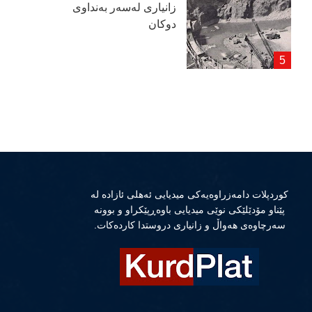
زانیاری لەسەر بەنداوی
دوكان
كوردپلات دامەزراوەیەكی میدیایی ئەهلی ئازادە لە
پێناو مۆدێلێكی نوێی میدیایی باوەڕپێكراو و بوونە
سەرچاوەی هەواڵ و زانیاری دروستدا كاردەكات.