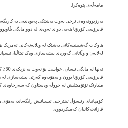
مامەڵەی پێوەکرا.
بەرزبوونەوەی نرخی نەوت بەشێکی پەیوەندیی بە کاریگەر
ڤایرۆسی کۆرۆنا هەیە، دوای ئەوەی لە دوو مانگی بڵاوبوونەوەی ڤایر
هاوکات گەشبینییەکانی بەشێک لە ویلایەتەکانی ئەمریکا 
لەلایەن و وڵاتانی گەورەی پیشەسازی وەک ئیتاڵیا، ئیسپان
تەنها
ڤایرۆسی کۆرۆنا بوون و بەهۆیەوە کەرتی پیشەسازی لە زۆ
ملیارێک ئۆتۆمبێلیش لە جووڵە وەستاون کە سەرچاوەی کار
قازانجەکانیان کەمیکردووە.