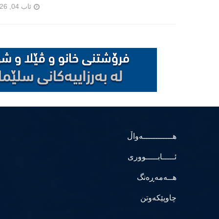
ئاب 04, 2026
هــــــــــــەواڵ
ئـــــابـــــووری
هــەمەڕەنگ
چاوپێکەوتن