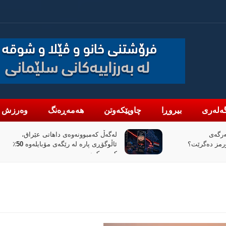
ەلەری
بیروڕا
چاوپێکەوتن
هەمەڕەنگ
وەرزش
اهاتی عێراق،
«پیانۆ» و فەلسەفەی ناتەواوبوون
ئاڵوگۆڕی پارە لە رێگەی مۆبایلەوە 50٪
خوێندنەوەیەکی باختینی