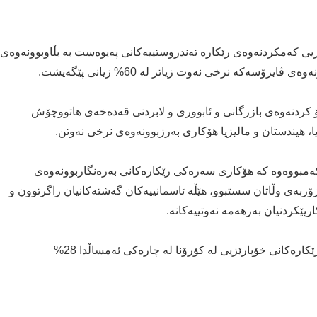
یی کەمکردنەوەی رێکارە تەندروستییەکانی پەیوەست بە بڵاوبوونەوەی
ۆسەکە نرخی نەوت زیاتر لە 60% زیانی پێگەیشت.
بۆ کردنەوەی بازرگانی و ئابووری و لابردنی قەدەخەی هاتووچۆش
یا، هیندستان و مالیزیا هۆکاری بەرزبوونەوەی نرخی نەوتن.
 لە مانگی نیسان، خواست بۆ نەوت بە نزیکەی 30٪ کەمبووەوە کە هۆکاری سەرەکی رێکارەکانی بەرەنگاربوونەوەی
ربەی وڵاتان سستبوو، هێڵە ئاسمانییەکان گەشتەکانیان راگرتوون و
پێکردنیان بەرهەمە نەوتییەکانە.
کۆمپانیای رێپسۆڵ ئینێرجیی ئیسپانیش رایگەیاند، بەهۆی رێکارەکانی خۆپارێزیی لە کۆرۆنا لە چارەکی ئەمساڵدا 28%