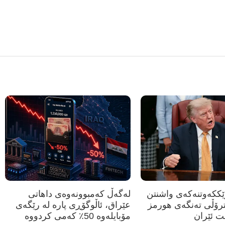
رێککەوتنەکەی واشنتن
لەگەڵ کەمبوونەوەی داهاتی
ترۆڵی تەنگەی هورمز
عێراق، ئاڵوگۆڕی پارە لە رێگەی
ت ئێران
مۆبایلەوە 50٪ کەمی کردووە