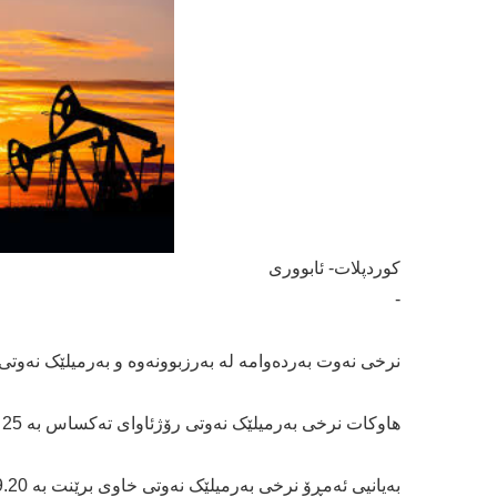
كوردپلات- ئابووری
-
نرخی نەوت بەردەوامە لە بەرزبوونەوە و بەرمیلێک نەوتی برێنت بە رێژەی 11% بەرزبووەوە و گ
هاوکات نرخی بەرمیلێک نەوتی رۆژئاوای تەکساس بە 25 دۆلار و 77 سەنت مامەڵەی پێوەکرا و زیاتر لە 13% بەرزبووەوە.