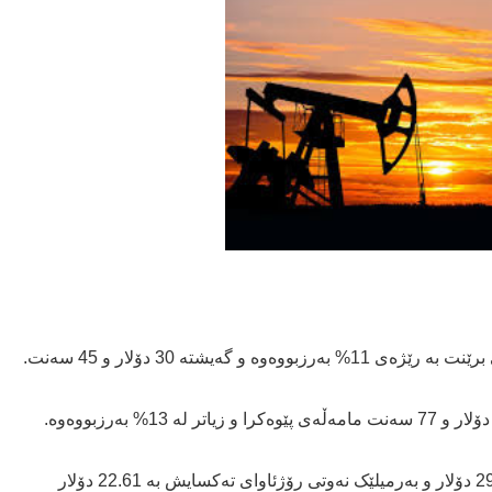
ەیشتە 30 دۆلار و 45 سەنت.
بەیانیی ئەمڕۆ نرخی بەرمیلێک نەوتی خاوی برێنت بە 29.20 دۆلار و بەرمیلێک نەوتی رۆژئاوای تەکسایش بە 22.61 دۆلار