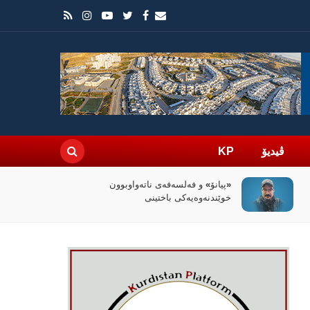
ڤیدیۆ
KP
سیاسەتی خۆتەعریبکردن لە باشووری
کوردستان