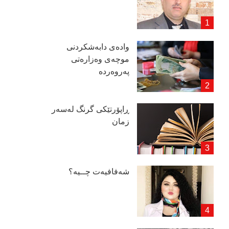
وادەی دابەشكردنی
موچەی وەزارەتی
پەروەردە
ڕاپۆرتێكی گرنگ لەسەر
زمان
شەفافیەت چــیە؟