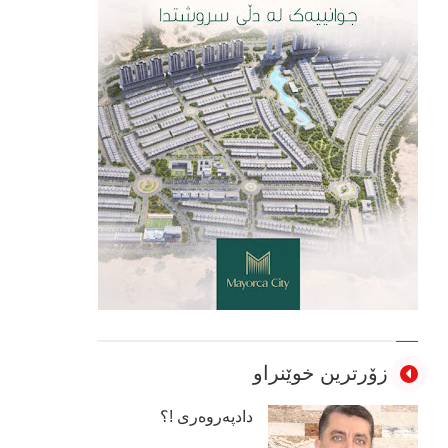
زۆرترین خوێنراو
دادپەروەری !؟