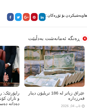
هاوبەشیکردن بۆ تۆڕەکان :
ڕەنگە ئەمانەشت بەدڵبێت
عێراق زیاتر لە 186 تریلیۆن دینار
راپۆرتێک: 
قەرزدارە
و تاران کۆن
دەداتە دەس
ئاب 04, 2026