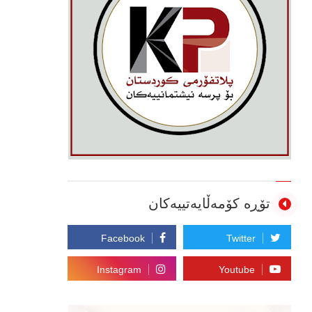
تۆڕە کۆمەڵایەتییەکان