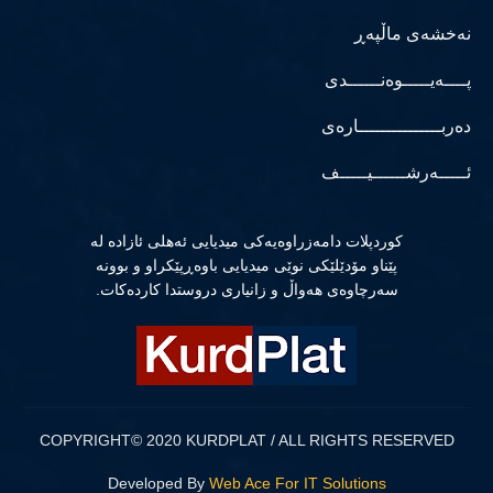
نەخشەی ماڵپەڕ
پــــەیـــــوەنــــــدی
دەربـــــــــــــــارەی
ئـــــەرشــــــیـــــف
كوردپلات دامەزراوەیەكی میدیایی ئەهلی ئازادە لە
پێناو مۆدێلێكی نوێی میدیایی باوەڕپێكراو و بوونە
سەرچاوەی هەواڵ و زانیاری دروستدا كاردەكات.
COPYRIGHT© 2020 KURDPLAT / ALL RIGHTS RESERVED
Developed By
Web Ace For IT Solutions