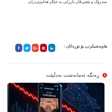
سەرۆک و نێچیرڤان بارزانی بە جێگر هەڵبژێردران.
هاوبەشیکردن بۆ تۆڕەکان :
ڕەنگە ئەمانەشت بەدڵبێت