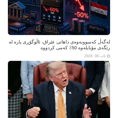
لەگەڵ کەمبوونەوەی داهاتی عێراق، ئاڵوگۆڕی پارە لە
رێگەی مۆبایلەوە 50٪ کەمی کردووە
ئاب 06, 2026