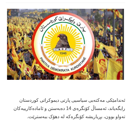
ئەندامێکی مەکتەبی سیاسیی پارتی دیموکراتی کوردستان
رایگەیاند، ئەمساڵ کۆنگرەی 14 دەبەستن و ئامادەکارییەکان
تەواو بوون، بڕیاریشە کۆنگرەکە لە دهۆک ببەسترێت.