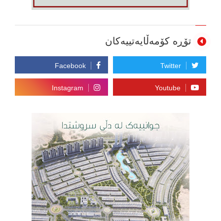
تۆڕە کۆمەڵایەتییەکان