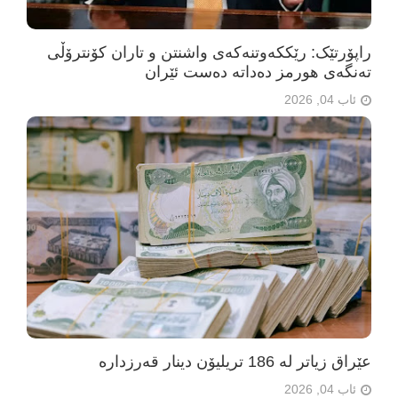
راپۆرتێک: رێککەوتنەکەی واشنتن و تاران کۆنترۆڵی
تەنگەی هورمز دەداتە دەست ئێران
ئاب 04, 2026
عێراق زیاتر لە 186 تریلیۆن دینار قەرزدارە
ئاب 04, 2026