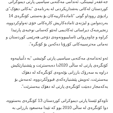
جەعفەر ئیمینکی، ئەندامی مەکتەبی سیاسیی پارتی دیموکراتی
کوردستان لەکاتی بەشداریکردنی لە بەرنامەی "بەکاتی دهۆک"ی
رادیۆی رووداو گوتی "ئامادەکارییەکان بۆ بەستنی کۆنگرەی 14
بەردەوامن و لیژنەی ئامادەکاریش کارەکانی خۆی تەواوکردووە،
زنجیرەیەک دیراساتی ئەکادیمی لەنێو کەسانی نوخبەی پارتیدا
کراوە و چاوەڕوانی ئاساییبوونەوەی دۆخی هەرێمی کوردستان و
نەمانی مەترسییەکانی کۆرۆنا دەکەین بۆ کۆنگرە".
ئەو ئەندامەی مەکتەبی سیاسیی پارتی گوتیشی "بە دڵنیاییەوە
کۆنگرەی پارتی لە ساڵی 2020دا دەبەسترێت و پێشنیازێکیش
دراوە بە سەرۆک بارزانی بۆئەوەی کۆنگرەکە لە دهۆک
ببەسترێت، ئەویش پێشنیازەکەی قبووڵکردووە، ئەمەش بۆ
یەکەمجار دەبێت کۆنگرەی پارتی لە دهۆک ببەسترێت".
تاوەکو ئێستا پارتی دیموکراتی کوردستان 13 کۆنگرەی بەستووە،
دوا کۆنگرەی لە ساڵی 2010 بوو کە تێیدا مەسعود بارزانی بە