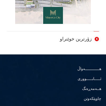
زۆرترین خوێنراو
هــــــــــــەواڵ
ئـــــابـــــووری
هــەمەڕەنگ
چاوپێکەوتن