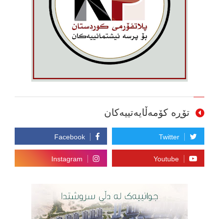
تۆڕە کۆمەڵایەتییەکان