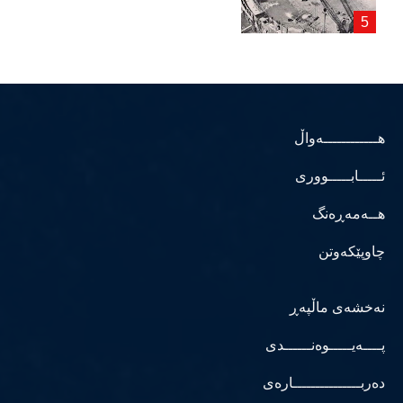
هــــــــــــەواڵ
ئـــــابـــــووری
هــەمەڕەنگ
چاوپێکەوتن
نەخشەی ماڵپەڕ
پــــەیـــــوەنــــــدی
دەربـــــــــــــــارەی