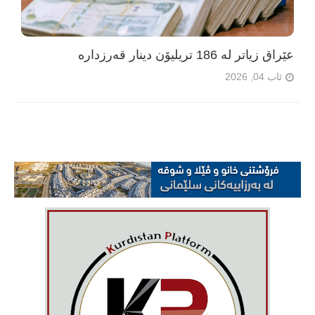
عێراق زیاتر لە 186 تریلیۆن دینار قەرزدارە
ئاب 04, 2026