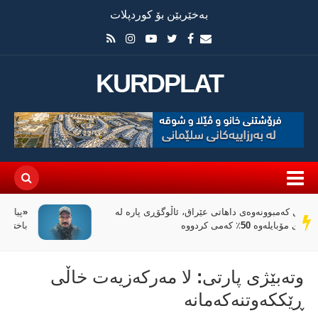
بەخێربێن بۆ کوردپلات
KURDPLAT
«پیانۆ» و فەلسەفەی ناتەواوبوون خوێندنەوەیەکی
سەر
باختینی
دێڕ
وتەبێژی پارتی: لا مەركەزیەت خاڵی
ڕێككەوتنەكەمانە