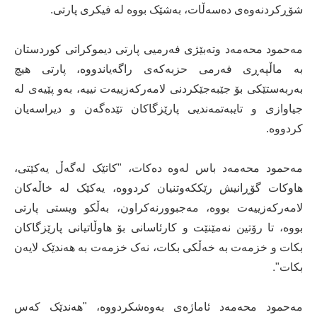
شۆڕکردنەوەی دەسەڵات، بەشێک بووە لە فیکری پارتی.
مەحمود محەمەد وتەبێژی فەرمیی پارتی دیموکراتی کوردستان
بە ماڵپەڕی فەرمی حزبەکەی راگەیاندووە، پارتی ھیچ
بەربەستێکی بۆ جێبەجێکردنی لامەرکەزییەت نییە، بەو پێیەی لە
جیاوازی و تایبەتمەندیی پارێزگاکان تێدەگەن و دیراسەیان
کردووە.
مەحمود محەمەد باس لەوە دەکات، "کاتێک لەگەڵ یەکێتی،
ھاوکات گۆڕانیش رێککەوتنیان کردووە، یەکێک لە خاڵەکان
لامەرکەزییەت بووە، مەجبوورنەکراون، بەڵکو ویستی پارتی
بووە، تا رۆتین نەمێنێت و کارئاسانی بۆ ھاوڵاتیانی پارێزگاکان
بکات و خزمەت بە خەڵکی بکات، نەک خزمەت بە ھەندێک لایەن
بکات".
مەحمود محەمەد ئاماژەی بەوەشکردووە، "ھەندێک کەس