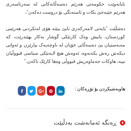
نایانەوێت حکومەتی ھەرێم دەسەڵاتەکانی لە سەرتاسەری
ھەرێم جێبەجێ بکات و ئاستەنگی بۆ دروست دەکەن"،
دەشڵێت "بابەتی لامەرکەزی نابێ ببێتە ھۆی لەتکردنی ھەرێمی
کوردستان، یانیش وەک کارتێکی گوشار بەکار بھێندرێت، کە
مەبەستیان بێ دەسەڵاتی خۆیان لە ناوچەیەک بپارێزن و ئەوانی
دیکەش رەش بکەنەوە، ئەوەش ھیچ لایەنێکی سیاسی قبووڵیان
نییە، ھاوکات جەماوەریش قبووڵی وەھا کارێک ناکەن."
هاوبەشیکردن بۆ تۆڕەکان :
ڕەنگە ئەمانەشت بەدڵبێت