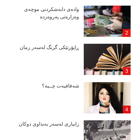
وادەی دابەشكردنی موچەی
وەزارەتی پەروەردە
ڕاپۆرتێكی گرنگ لەسەر زمان
شەفافیەت چــیە؟
زانیاری لەسەر بەنداوی دوكان