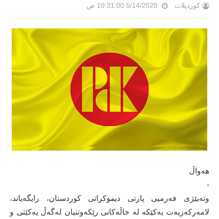
کوردپلات
5/14/2020 10:31:00 ص
هەواڵ
-
وتەبێژی فەرمیی پارتی دیموکراتی کوردستان، رایگەیاند،
لامەرکەزیەت یەکێکە لە خاڵەکانی رێکەوتنیان لەگەڵ یەکێتی و