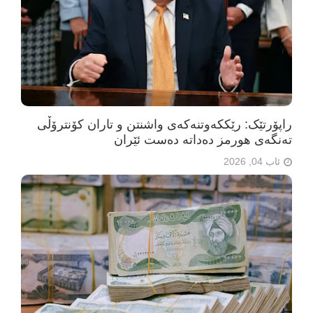
راپۆرتێک: رێککەوتنەکەی واشنتن و تاران کۆنترۆڵی
تەنگەی هورمز دەداتە دەست ئێران
ئاب 04, 2026