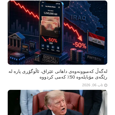
لەگەڵ کەمبوونەوەی داهاتی عێراق، ئاڵوگۆڕی پارە لە
رێگەی مۆبایلەوە 50٪ کەمی کردووە
ئاب 06, 2026