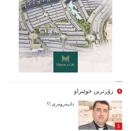
زۆرترین خوێنراو
دادپەروەری !؟