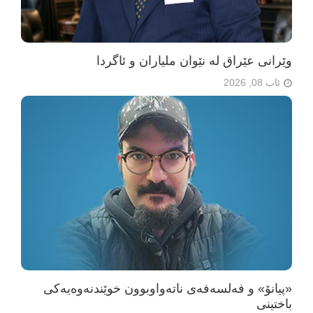
وێرانی عێراق لە نێوان ملیاران و ئاگردا
ئاب 08, 2026
«پیانۆ» و فەلسەفەی ناتەواوبوون خوێندنەوەیەکی
باختینی