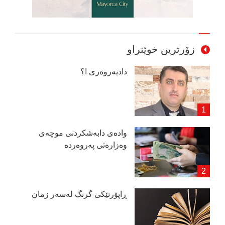
زۆرترین خوێنراو
دادپەروەری !؟
وادەی دابەشكردنی موچەی
وەزارەتی پەروەردە
ڕاپۆرتێكی گرنگ لەسەر زمان