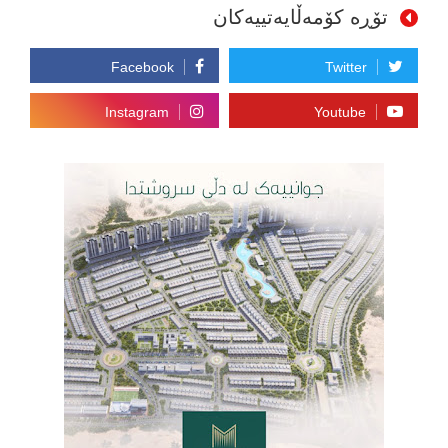
تۆڕە کۆمەڵایەتییەکان