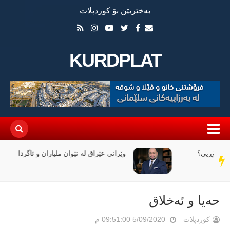
بەخێربێن بۆ کوردپلات
KURDPLAT
وێرانی عێراق لە نێوان ملیاران و ئاگردا
سەر
دێڕ
حەیا و ئەخلاق
کوردپلات
5/09/2020 09:51:00 م