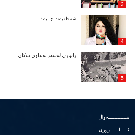
شەفافیەت چــیە؟
زانیاری لەسەر بەنداوی دوكان
هــــــــــــەواڵ
ئـــــابـــــووری