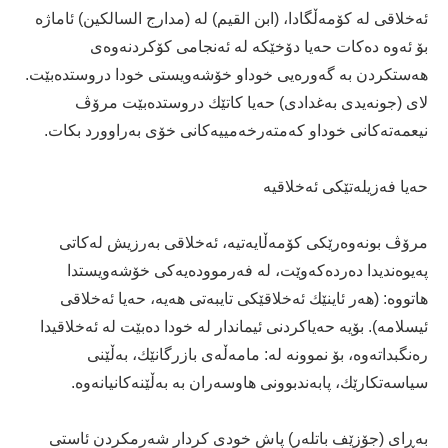
ئه‌خلاقی له‌ كۆمه‌ڵگادا، (ابن القیم) له‌ (مدارج السالكین) ئاماژه‌
بۆ ئه‌وه‌ ده‌كات حه‌یا دۆخێكه‌ له‌ ئه‌نجامی كۆكردنه‌وه‌ى
هه‌ستكردن به‌ گه‌وره‌یی خوداو خۆشه‌ویستی خودا دروستده‌بێت.
لاى (جونه‌یدی به‌غدادی) حه‌یا كاتێك دروستده‌بێت مرۆڤ
نیعمه‌ته‌كانی خوداو كه‌مته‌رخه‌مییه‌كانی خۆی به‌راوورد بكات.
حه‌یا فه‌زیله‌تێكی ئه‌خلاقیه‌
مرۆڤ بونه‌وه‌رێكی كۆمه‌ڵایه‌تیه‌، ئه‌خلاقی به‌رزیش له‌كاتی
په‌یوه‌ندیدا ده‌رده‌كه‌وێت، له‌ فه‌رمووده‌یه‌كی خۆشه‌ویستدا
هاتووه‌: (هه‌ر ئاینێك ئه‌خلاقێكی تایبه‌تی هه‌یه‌، حه‌یا ئه‌خلاقی
ئیسلامه‌)‌. بۆیه‌ حه‌یاكردنی ئیماندار له‌ خودا ده‌بێت له‌ ئه‌خلاقیدا
ره‌نگبداته‌وه‌، بۆ نموونه‌ له‌:‌ مامه‌ڵه‌ى بازرگانێك، به‌ڵێنی
سیاسه‌تكارێك، پابه‌ندبوونی هاوسه‌ران به‌ به‌ڵێنه‌كانیانه‌وه‌.
به‌ڕای (جۆزێف باتله‌ر) پاش خودی كردار شه‌رمكردن ئاستی