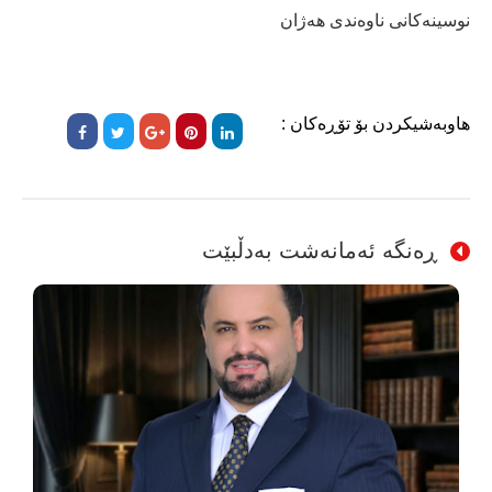
نوسینەكانی ناوەندی هەژان
هاوبەشیکردن بۆ تۆڕەکان :
ڕەنگە ئەمانەشت بەدڵبێت