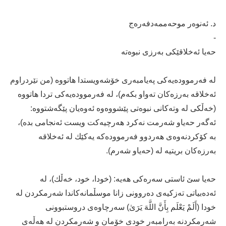
د. ئەنوەر موحەممەدفەرەج
-
حه‌یا ئه‌خلاقێكی به‌رزی نبوه‌ته‌
له‌ فه‌رمووده‌یه‌كی په‌یامبه‌ری خۆشه‌ویستدا هاتووه‌ (من نێردراوم
ئه‌خلاقه‌ به‌رزه‌كان ته‌واو بكه‌م)، له‌ فه‌رمووده‌یه‌كی تردا هاتووه‌
(خه‌ڵكی له‌ وته‌كانی نبوه‌تی پێشووه‌وه‌ ئه‌وه‌یان پێگه‌شتووه‌‌:
ئه‌گه‌ر حه‌یاو شه‌رمت نه‌كرد هه‌رچیه‌كت ویست ئه‌نجامی بده‌)،
به‌ كۆكردنه‌وه‌ى هه‌ردوو فه‌رمووده‌كه‌ یه‌كێك له‌ ئه‌خلاقه‌
به‌رزه‌كان بریتیه‌ له‌ (حه‌یاو شه‌رم).
حه‌یا سێ ئاستی سه‌ره‌كی هه‌یه‌: (خودا، خود، خه‌ڵك)، له‌
ئه‌ده‌بیاتی ته‌زكیه‌ی ده‌روونی زانا موسڵمانه‌كاندا شه‌رمكردن له‌
خودا (أَلَمْ يَعْلَم بِأَنَّ اللَّهَ يَرَىٰ) سه‌رچاوه‌ی دروستبوونی
شه‌رمكردنه‌ به‌رامبه‌ر خودی خۆمان و شه‌رمكردن له‌ هه‌ڵه‌ی