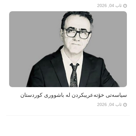
ئاب 04, 2026
سیاسەتی خۆتەعریبکردن لە باشووری کوردستان
ئاب 04, 2026