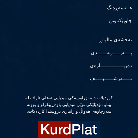
هــەمەڕەنگ
چاوپێکەوتن
نەخشەی ماڵپەڕ
پــــەیـــــوەنــــــدی
دەربـــــــــــــــارەی
ئـــــەرشــــــیـــــف
كوردپلات دامەزراوەیەكی میدیایی ئەهلی ئازادە لە
پێناو مۆدێلێكی نوێی میدیایی باوەڕپێكراو و بوونە
سەرچاوەی هەواڵ و زانیاری دروستدا كاردەكات.