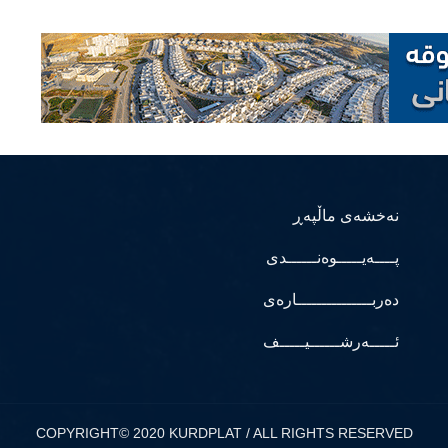
نەخشەی ماڵپەڕ
پــــەیـــــوەنــــــدی
دەربـــــــــــــــارەی
ئـــــەرشــــــیـــــف
COPYRIGHT© 2020 KURDPLAT / ALL RIGHTS RESERVED