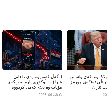
رێککەوتنەکەی واشنتن
لەگەڵ کەمبوونەوەی داهاتی
ترۆڵی تەنگەی هورمز
عێراق، ئاڵوگۆڕی پارە لە رێگەی
ت ئێران
مۆبایلەوە 50٪ کەمی کردووە
ئاب 06, 2026