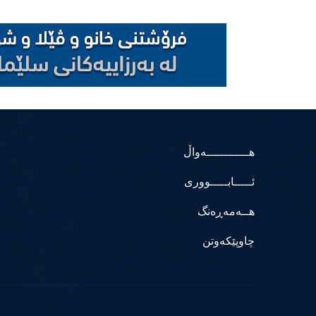
هــــــــــــەواڵ
ئـــــابـــــووری
هــەمەڕەنگ
چاوپێکەوتن