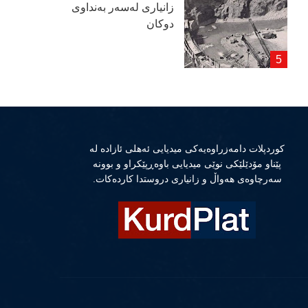
زانیاری لەسەر بەنداوی
دوكان
كوردپلات دامەزراوەیەكی میدیایی ئەهلی ئازادە لە
پێناو مۆدێلێكی نوێی میدیایی باوەڕپێكراو و بوونە
سەرچاوەی هەواڵ و زانیاری دروستدا كاردەكات.