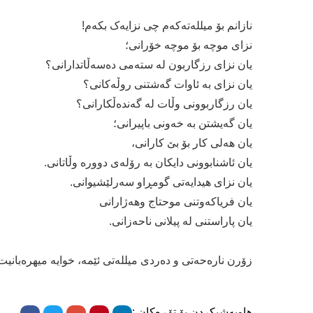
نازانم بۆ میللەتەکەم چی نزایەک بکەم!
نزای موچە بۆ موچە خۆرانی؛
یان نزای رزگاربون لە ستەمی دەسەڵاتدارانی؟
یان نزای بە ئاوات گەشتنی روڵەکانی؟
یان رزگاربوونی وڵات لە گەندەڵکارانی؟
یان گەیشتن بە خەونی باپیرانی؛
یان هەلی کار بۆ بێ کارانی،
یان ئاشنابوونی دایکان بە رۆلەی دوورە وڵاتانی.
یان نزای ھیدایەتی گومڕاو سەرلێشیوانی.
یان فریاکەوتنی موحتاج وھەژارانی
یان پاراستنی لە پیلانی ناحەزانی.
زۆرن نارەحەتی و دەردی میللەتی ئێمە، خوایە میھرەبانیت 
هاوبەشیکردن بۆ تۆڕەکان :