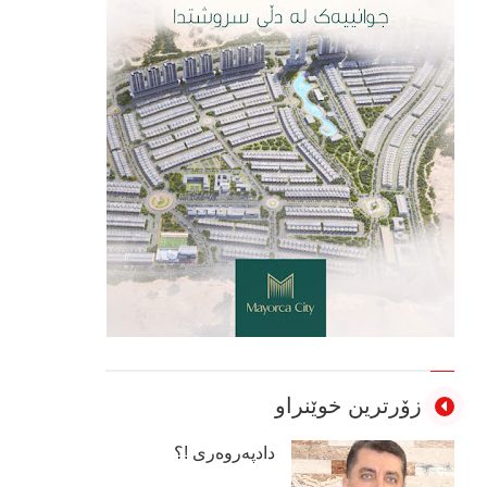
زۆرترین خوێنراو
دادپەروەری !؟