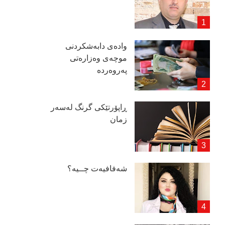
وادەی دابەشكردنی
موچەی وەزارەتی
پەروەردە
ڕاپۆرتێكی گرنگ لەسەر
زمان
شەفافیەت چــیە؟