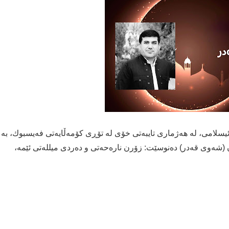
سلامی، لە هەژماری تایبەتی خۆی لە تۆڕی كۆمەڵایەتی فەیسبوك، بە
ە شێوەی نزادا بۆ شەوی ٢٧ی ڕەمەزان (شەوی قەدر) دەنوسێت: زۆرن نارەحەتی و دەردی میللەتی ئێمە،