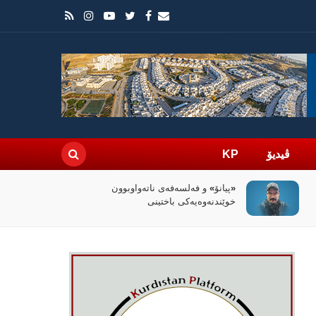
ڤیدیۆ
KP
سیاسەتی خۆتەعریبکردن لە باشووری
کوردستان