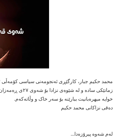
محمد حكیم جبار، كارگێڕی ئەنجومەنی سیاسی كۆمەڵی ئی
زمانێكی سادە و ل
خوایە میھرەبانیت ببارێنە بۆ سەر خاک و وڵاتەکەم.
دەقی نزاكانی محمد حكیم
لەم شەوە پیرۆزەدا...