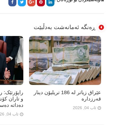
ڕەنگە ئەمانەشت بەدڵبێت
عێراق زیاتر لە 186 تریلیۆن دینار
راپۆرتێک: 
قەرزدارە
و تاران کۆن
دەداتە دەس
ئاب 04, 2026
ئاب 04, 2026