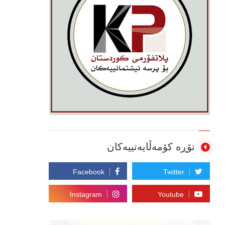
تۆڕە کۆمەڵایەتییەکان