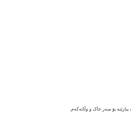
ببارێنە بۆ سەر خاک و وڵاتەکەم.