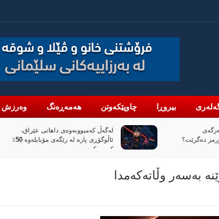
ەلەری
بیروڕا
چاوپێکەوتن
هەمەڕەنگ
وەرزش
اهاتی عێراق،
«پیانۆ» و فەلسەفەی ناتەواوبوون
ئاڵوگۆڕی پارە لە رێگەی مۆبایلەوە 50٪
خوێندنەوەیەکی باختینی
نە بەسەر وڵاتەكەمدا