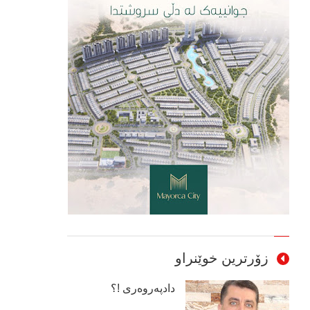
زۆرترین خوێنراو
دادپەروەری !؟