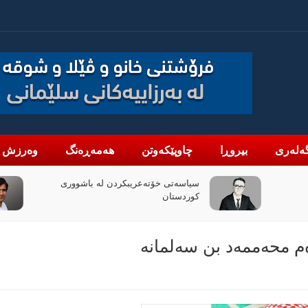
ەلەری
بیروڕا
چاوپێکەوتن
هەمەڕەنگ
وەرزش
لە باشووری
چۆن فیلمی (ئۆدیسە)ی کریستۆفەر نۆلان
بووبە ڕووداوێکی جیهانی؟
م محەممەد بن سەلمانە