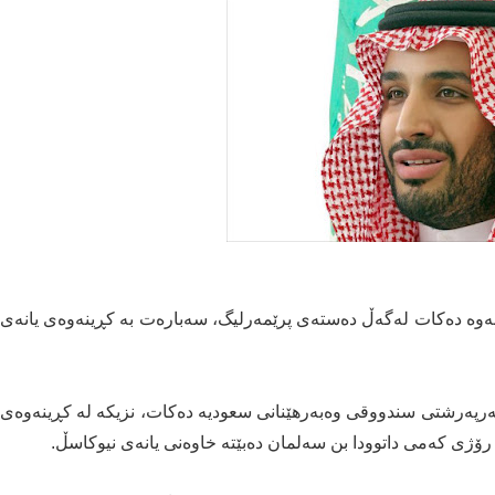
ەوە دەکات لەگەڵ دەستەی پرێمەرلیگ، سەبارەت بە کڕینەوەی یانەی
پەرشتی سندووقی وەبەرهێنانی سعودیە دەکات، نزیکە لە کڕینەوەی
 رۆژی کەمی داتوودا بن سەلمان دەبێتە خاوەنی یانەی نیوکاسڵ.