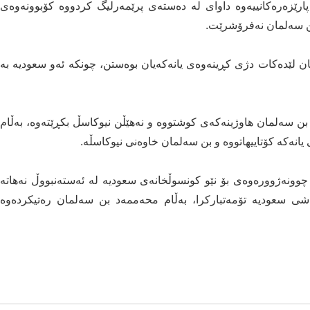
رێزەرەکانییەوە داوای لە دەستەی پرێمەرلیگ کردووە کۆبوونەوەی
بن سەلمان نەفرۆشرێت.
ایان لێدەکات دژی کڕینەوەی یانەکەیان بوەستن، چونکە ئەو سعودیە بە
بن سەلمان هاوژینەکەی کوشتووە و نەهێڵن نیوکاسڵ بكڕێتەوە، بەڵام
ەکە کۆتاییهاتووە و بن سەلمان خاوەنی نیوکاسڵە.
ل خاشوقچی دوای چوونەژوورەوەی بۆ نێو کونسوڵخانەی سعودیە لە ئەستەنبووڵ نەهاتە
شی سعودیە تۆمەتبارکرا، بەڵام محەممەد بن سەلمان رەتیکردەوە