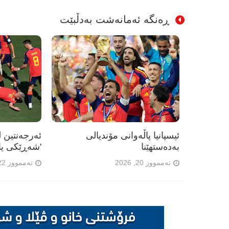
ڕەنگە ئەمانەشت بەدڵبێت
ئیسپانیا پاڵەوانی مۆندیالی
ئەرجەنتین ل
بەدەستهێنا
'شەڕێکی یا
تەممووز 20, 2026
تەممووز 22, 2026