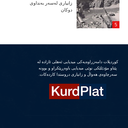
زانیاری لەسەر بەنداوی
دوكان
كوردپلات دامەزراوەیەكی میدیایی ئەهلی ئازادە لە
پێناو مۆدێلێكی نوێی میدیایی باوەڕپێكراو و بوونە
سەرچاوەی هەواڵ و زانیاری دروستدا كاردەكات.