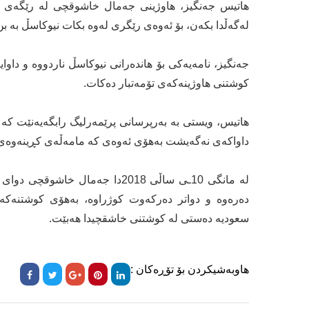
هاتیس جەنگیز، هاوژینی جەمال خاشوقچی لە رێگەی پا
لەگەڵدا بکەن، بۆ ئەوەی رێگری لەوە بکات نیوکاسڵ بە 
جەنگیز، نامەیەکی بۆ هاندەرانی نیوکاسڵ ناردووە و داو
کوشتنی هاوژینەکەی تۆمەتبار دەکات.
هاتیس، ویستی بە بەرپرسانی پرێمەرلیگ رابگەیەنێت کە 
داواکەی نەگەیشت بەهۆی ئەوەی کە مامەڵەی کڕینەوەی یان
لە مانگی 10ـی ساڵی 2018دا جەما
دەرەوە و دواتر دەرکەوت کوژراوە، بەهۆی کوشتنەکە
سعودیە دەستی لە کوشتنی خاشقچیدا هەبێت.
هاوبەشیکردن بۆ تۆڕەکان :