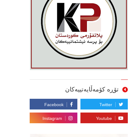
تۆڕە کۆمەڵایەتییەکان