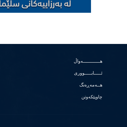
هــــــــــــەواڵ
ئـــــابـــــووری
هــەمەڕەنگ
چاوپێکەوتن