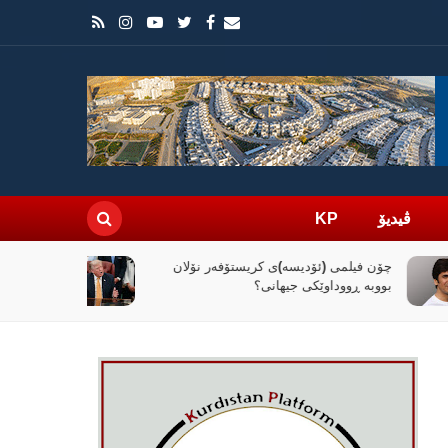
ڤیدیۆ
KP
راپۆرتێک: رێککەوتنەکەی واشنتن و تاران
کۆنترۆڵی تەنگەی هورمز دەداتە دەست
ئێران