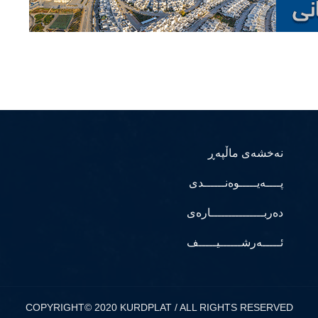
نەخشەی ماڵپەڕ
پــــەیـــــوەنــــــدی
دەربـــــــــــــــارەی
ئـــــەرشــــــیـــــف
COPYRIGHT© 2020 KURDPLAT / ALL RIGHTS RESERVED