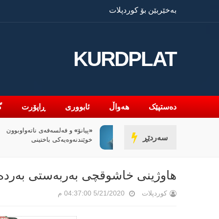
بەخێربێن بۆ کوردپلات
KURDPLAT
دەستپێک
هەواڵ
ئابووری
ڕاپۆرت
گ
» و فەلسەفەی ناتەواوبوون
سیاسەتی خۆتەعریبکردن 
سەردێڕ
ەوەیەکی باختینی
کوردستان
هاوژینی خاشوقچی بەربەستی بەردە
کوردپلات
5/21/2020 04:37:00 م