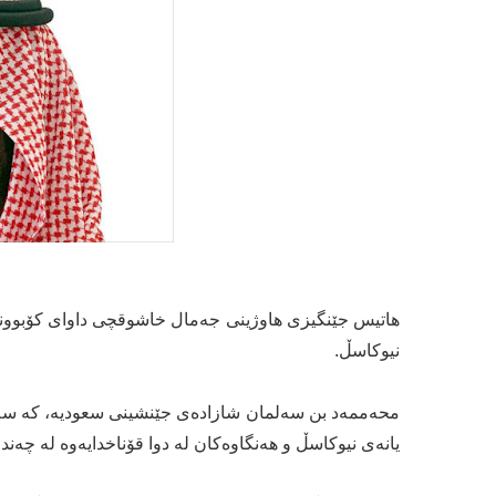
هاتیس جێنگیزی هاوژینی جەمال خاشوقچی داوای کۆبوون
نیوکاسڵ.
محەممەد بن سەلمان شازادەی جێنشینی سعودیە، کە سەر
یانەی نیوکاسڵ و هەنگاوەکان لە دوا قۆناخدایەوە لە چەند