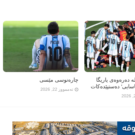
ە دەرەوەی یاریگا
چارەنوسی مێسی
سایی' دەستپێدەکات
تەممووز 22, 2026