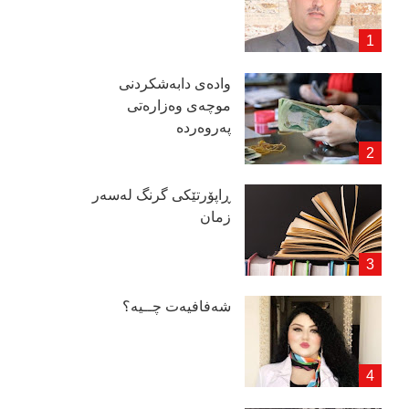
وادەی دابەشكردنی
موچەی وەزارەتی
پەروەردە
ڕاپۆرتێكی گرنگ لەسەر
زمان
شەفافیەت چــیە؟