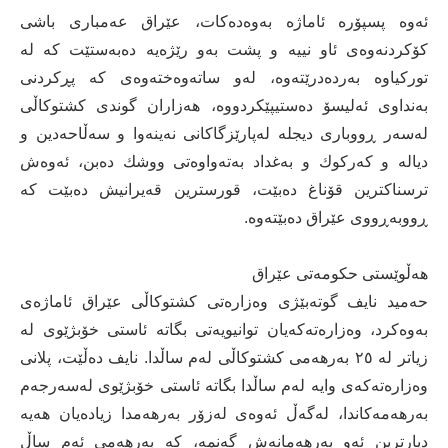
ئه‌وه‌ پسپۆره‌ ئاماژه‌ به‌وه‌ده‌كات، عێراق عەمباری باشی
كۆكردنەوەی ئاو نییە و پشت بەو رێژەیە دەبەستێت كە لە
توركیاوە بەردەدرێتەوە، لەو ساتەوەختەوەی كە پڕكردنی
بەنداوی ئەلیسۆ دەستیپێكردووە، هەزاران گوندی كشتوكاڵی
لەسەر ڕووباری دیجلە لەپارێزگاكانی نەینەوا و سەڵاحەدین و
دیالە و كەركوك و بەغداد بەتەواوەتی ووشك دەبن، ئەوەش
ترسناكترین قۆناغ دەبێت، قورسترین قەیرانیش دەبێت كە
ڕووبەڕووی عێراق دەبێتەوە.
هه‌ڵوێستی حكومه‌تی عێراق
حه‌مید نایف گوته‌بێژی وه‌زاره‌تی كشتوكاڵی عێراق ئاماژه‌ی
به‌وه‌كرد، وه‌زاره‌ته‌كه‌یان توانیویه‌تی بگاته‌ ئاستی خۆبژێوی له‌
زیاتر له‌ ٢٥ به‌رهه‌می كشتوكاڵی له‌م ساڵدا. نایف دەڵێت، پلانی
وه‌زاره‌ته‌كه‌ی وایه‌ له‌م ساڵدا بگاته‌ ئاستی خۆبژێوی له‌سه‌رجه‌م
به‌رهه‌مه‌كاندا، له‌گه‌ڵ ئه‌وه‌ی له‌زۆر به‌رهه‌مدا زیاده‌یان هه‌یه‌
دیارترین ئه‌و به‌رهه‌مانه‌ش گه‌نمه‌، كه‌ به‌رهه‌می ئه‌م ساڵ