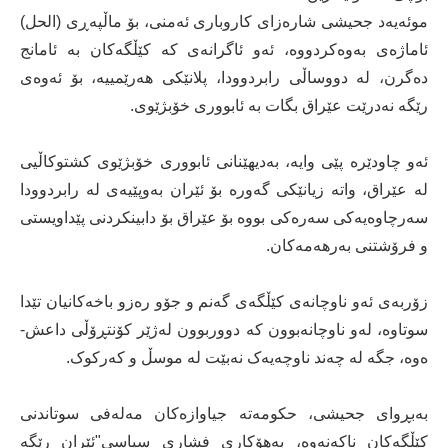
موئەیەد جحیشی شارەزای کاروباری ئەمنی، بۆ ماڵپەڕی (الحل)
ئاماژەی بەوەکردووە، ئەو ئاگرانەی کە کێڵگەکان بە ئامانج
دەگرن، لە دووساڵی رابردوودا، پلانێکی هەرێمییە، بۆ ئەوەی
رێگە نەدرێت عێراق بگات بە ئابووری خۆبژێوی.
ئەو چاودێرە پێی وایە، بەدیهێنانی ئابووری خۆبژێوی کشتوکاڵیی
لە عێراق، واتە زیانێکی گەورە بۆ ئێران بەوپێیەی لە رابردوودا
سەرچاوەیەکی سەرەکی بووە بۆ عێراق بۆ دابینکردنی پێداویستی
و فرۆشتنی بەرهەمەکان.
زۆربەی ئەو ناوچانەی کێڵگەی گەنم و جۆو رەزو باخەکانیان تێدا
سوتاوە، لەو ناوچانەبوون کە دووربوون لەژێر کۆنتڕۆڵی داعش-
ەوە، جگە لە چەند ناوچەیەک نەبێت لە موسڵ و کەرکوک.
بەبڕوای جحیشی، حکومەتە جیاوازەکان مەلەفی سوتاندنی
کێڵگەکان ناکەنەوە، بەهۆکاری فشاری سیاسی"ئێران رێگە