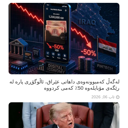
لەگەڵ کەمبوونەوەی داهاتی عێراق، ئاڵوگۆڕی پارە لە
رێگەی مۆبایلەوە 50٪ کەمی کردووە
ئاب 06, 2026