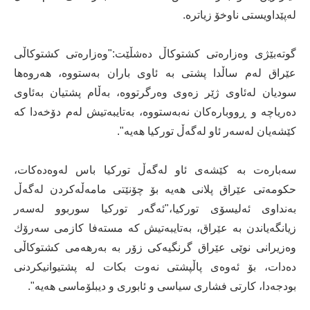
له‌پێداویستی ناوخۆ زیاتره‌.
گوته‌بێژی وه‌زاره‌تی كشتوكاڵ ده‌شڵێت:"وه‌زاره‌تی كشتوكاڵی
عێراق له‌م ساڵدا پشتی به‌ ئاوی باران به‌ستووه‌، هه‌روه‌ها
سودیان له‌ئاوی ژێر زه‌وی وه‌رگرتووه‌، به‌ڵام پشتیان به‌ئاوی
ده‌ریاچه‌ و ڕووباره‌كان نه‌به‌ستووه‌، به‌تایبه‌تیش له‌م دۆخه‌دا كه‌
كێشه‌یان له‌سه‌ر ئاو له‌گه‌ڵ توركیا هه‌یه"‌.
سه‌باره‌ت به‌ كێشه‌ى ئاو له‌گه‌ڵ توركیا باس له‌وه‌ده‌كات،
حكومه‌تی عێراق پلانی هه‌یه‌ بۆ چۆنێتى ‌مامه‌ڵه‌كردن له‌گه‌ڵ
به‌نداوی ئه‌لیسۆی توركیا،"ئه‌گه‌ر توركیا سوربوو له‌سه‌ر
زیانگه‌یاندن به‌ عێراق، به‌تایبه‌تیش كه‌ مسته‌فا كازمی سه‌رۆك
وه‌زیرانی نوێی عێراق گرنگیه‌كی زۆر به‌ به‌رهه‌می كشتوكاڵی
ده‌دات، بۆ ئه‌وه‌ی پاڵپشتی نه‌وت بكات له‌ پشتیوانیكردنی
بودجه‌دا، كارتی فشاری سیاسی و ئابوری و دیبلۆماسی هه‌یه‌".