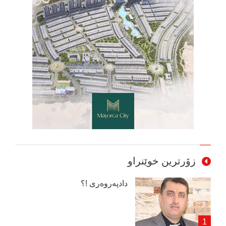
زۆرترین خوێنراو
دادپەروەری !؟