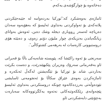
دەخاتەوە بۆ چوارگۆشەی یەکەم.
ئاماژەی بەوەشكرد كە:"توركیا بەردەوامە لە جێبەجێكردنی
پلانەكەی بۆ تەواوكردنی بەنداوی ئەلیسۆ كە بەهۆیەوە سەدان
دەریاچە لەسەر ڕووباری دیجلە وشك دەبن، ئەوەش بەواتای
زیانگەیاندن بەنزیكەی چوار ملیۆن دۆنم زەوی، و دەبێتە هۆی
دروستبوونی كارەسات لە بەرهەمی كشتوكاڵی".
سەرنجی بۆ ئەوە راكێشا كە، پێویستە شانەیەكی باڵا بۆ قەیرانی
ئاو بەفەرمانی سەرۆك وەزیران پێكبهێندرێت، و دەست بكرێت
بەناردنی شاند بۆ توركیا بۆ تێگەیشتن لەگەڵ ئەنكەرە و
ئاماژەكردن بەوەی عێراق سكاڵا بۆ ئەنجومەنی ئاسایشی
نێودەوڵەتی بەرزدەكاتەوە چونكە دروستكردنی بەنداوی ئەلیسۆ
پێچەوانەی رێككەوتنەكانی نەتەوە یەكگرتووەكانە سەبارەت
بەچۆنێتی دابەشكردنی ئاو.