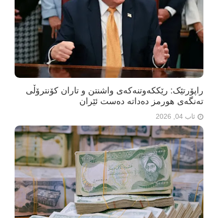
راپۆرتێک: رێککەوتنەکەی واشنتن و تاران کۆنترۆڵی
تەنگەی هورمز دەداتە دەست ئێران
ئاب 04, 2026