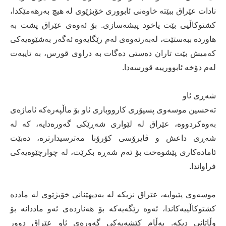
نادات عێراق ببێتە خاوەنی ئابووری خۆبژێوی لە هیچ بەرهەمێکدا،
کشتوکاڵیی بێت یاخود پیشەسازی. بۆ ئەوەی عێراق پشت بە
هاوردە ببەستێت، لەبەرئەوەی لەم رێگایەوە ئەگەر بەشێوەیەکی
کەمیش بێت تاران دەستی دەگات بە دراوی قورس، بە تایبەت
لەم دۆخە ئابوورییە قورسەدا.
شەڕی ئاو
تەحسین موسەوی پسپۆری کارووباری ئاو بۆ ماڵپەرەکە ئاماژەی
بەوەکردووە، عێراق لە لێواری شەڕێکی گەورەدایە، کە لە
شەڕی داعش و ڤایرۆسی کۆرۆنا مەترسیدارترە، دەبێت
ئامادەکاری پێشوەخت بۆ ئەم شەڕە بکرێت، لە چوارچێوەیەکی
فراواندا.
موسەوی پێیوایە، عێراق نزیکە لە بەدیهێنانی خۆبژێوی لە ماددە
کشتوکاڵییەکاندا، ئەوە رێگەیەکە بۆ هەناردەی ئەو ماددانە بۆ
وڵاتانی دیکە. بەڵام کێشەیەکی گەورەی ئاو عێراق دوور