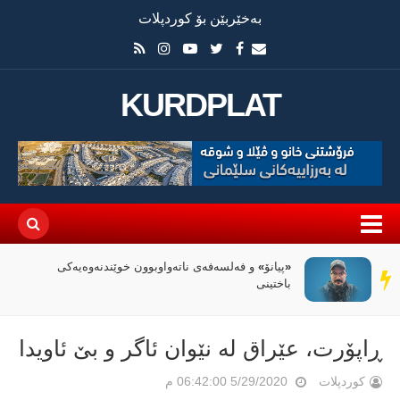
بەخێربێن بۆ کوردپلات
KURDPLAT
«پیانۆ» و فەلسەفەی ناتەواوبوون خوێندنەوەیەکی
سەر
باختینی
دێڕ
ڕاپۆرت، عێراق لە نێوان ئاگر و بێ ئاویدا
کوردپلات
5/29/2020 06:42:00 م