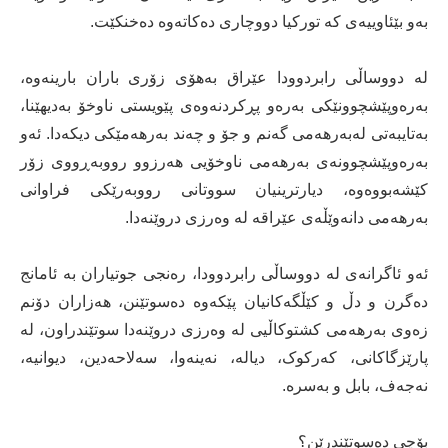
بەو بێئاوییەی کە تورکیا دووچاری دەکاتەوە دەخنکێت.
لە دووساڵی رابردوودا عێراق بەهۆی زۆری باران بارینەوە،
بەرەوپێشچوونێکی بەرەو پڕکردنەوەی پێویستی ناوخۆ بەدیهێنا،
بەتایبەتی لەبەرهەمی گەنم و جۆ و چەند بەرهەمێکی دیکەدا. ئەو
بەرەوپێشچوونەی بەرهەمی ناوخۆیی هەرزوو رووبەڕووی زۆر
کێشەبووەوە، دیارترینیان سووتانی رووبەرێکی فراوانی
بەرهەمی دانەوێڵەی عێراقە لە وەرزی دروێنەدا.
ئەو ئاگرانەی لە دووساڵی رابردوودا، رەنجی جوتیاران بە ئامانج
دەگرن و دڵ و کێڵگەکانیان پێکەوە دەسوتێنن، هەزاران دۆنم
زەوی بەرهەمی کشتوکاڵیی لە وەرزی دروێنەدا سوتێندراون، لە
پارێزگاکانی، کەرکوک، دیالە، نەینەوا، سەلاحەدین، دیوانیە،
نەجەف، بابل و بەسرە.
بۆچی دەسوتێندرێن؟