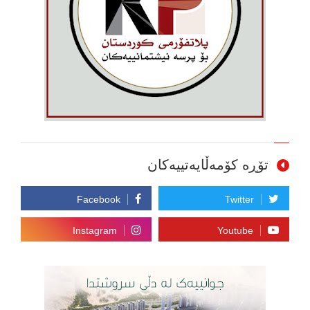
تۆڕە کۆمەڵایەتییەکان