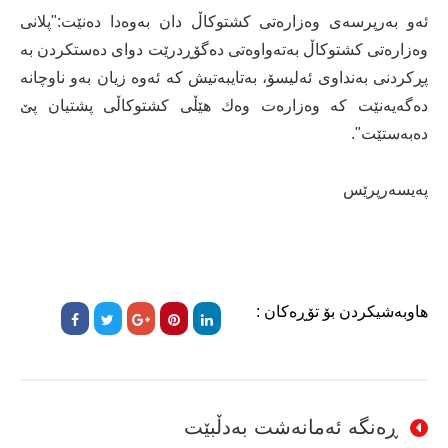
ئه‌و به‌رپرسه‌ى وه‌زاره‌تى كشتوكاڵ دان به‌وه‌دا ده‌نێت:"پلانی
وه‌زاره‌تی كشتوكاڵ به‌ته‌واوه‌تی ده‌گۆڕدرێت دوای ده‌ستكردن به‌
پڕكردنی به‌نداوی ئه‌لیسۆ، به‌تایبه‌تیش كه‌ ئه‌وه‌ زیان به‌و ناوچانه‌
ده‌گه‌یه‌نێت كه‌ وه‌زاره‌ت وه‌ك هێڵی كشتوكاڵی پشتیان پێ
ده‌به‌ستێت".
پەیسەرپرێس
هاوبەشیکردن بۆ تۆڕەکان :
ڕەنگە ئەمانەشت بەدڵبێت