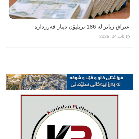
عێراق زیاتر لە 186 تریلیۆن دینار قەرزدارە
ئاب 04, 2026