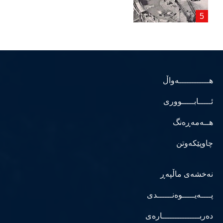
هــــــــــــەواڵ
ئـــــابـــــووری
هــەمەڕەنگ
چاوپێکەوتن
نەخشەی ماڵپەڕ
پــــەیـــــوەنــــــدی
دەربـــــــــــــــارەی