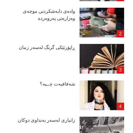
وادەی دابەشكردنی موچەی
وەزارەتی پەروەردە
ڕاپۆرتێكی گرنگ لەسەر زمان
شەفافیەت چــیە؟
زانیاری لەسەر بەنداوی دوكان