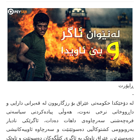
ڕاپۆرت
-
لە دۆخێکدا حکومەتی عێراق بۆ رزگاربوون لە قەیرانی دارایی و
داڕووخانی نرخی نەوت، هەوڵی پیادەکردنی سیاسەتی
فرەچەشنی سەرچاوەی داهات دەدات، ئاگرێکی نادیار
بەروبوومی کشتوکاڵیی دەسوتێنێت و سەرچاوە ئاوییەکانیشی
دەبەسترێن، عێراق تاوێک بە ئاگری کێڵگەکان دەسوتێت و تاوێک