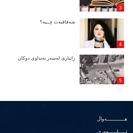
شەفافیەت چــیە؟
زانیاری لەسەر بەنداوی دوكان
هــــــــــــەواڵ
ئـــــابـــــووری