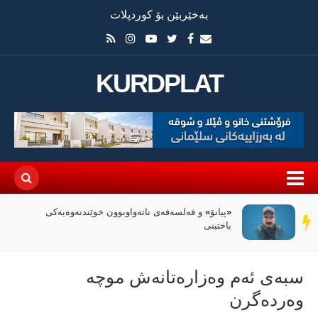
بەخێربێن بۆ کوردپلات
KURDPLAT
«پیانۆ» و فەلسەفەی ناتەواوبوون خوێندنەوەیەکی
سەر
باختینی
دێڕ
سبەی ئەم وەزارەتانەش موچە
وەردەگرن