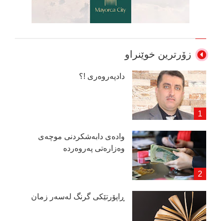
زۆرترین خوێنراو
دادپەروەری !؟
وادەی دابەشكردنی موچەی
وەزارەتی پەروەردە
ڕاپۆرتێكی گرنگ لەسەر زمان