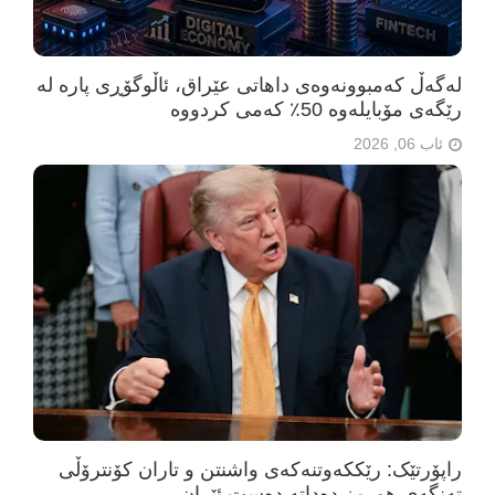
لەگەڵ کەمبوونەوەی داهاتی عێراق، ئاڵوگۆڕی پارە لە
رێگەی مۆبایلەوە 50٪ کەمی کردووە
ئاب 06, 2026
راپۆرتێک: رێککەوتنەکەی واشنتن و تاران کۆنترۆڵی
تەنگەی هورمز دەداتە دەست ئێران