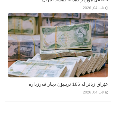
ئاب 04, 2026
عێراق زیاتر لە 186 تریلیۆن دینار قەرزدارە
ئاب 04, 2026