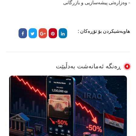
- وەزارەتی پیشەسازیی و بازرگانی
هاوبەشیکردن بۆ تۆڕەکان :
ڕەنگە ئەمانەشت بەدڵبێت