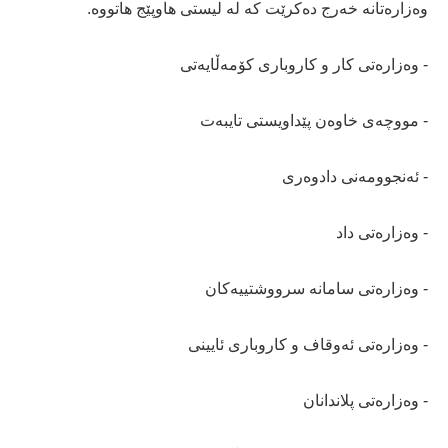
وه‌زاره‌تانه‌ خه‌رج ده‌كرێت كه‌ له‌ لیستی هاوپێج هاتووه‌.
- وەزارەتی کار و کاروباری کۆمەڵایەتی
- مووچەی خاوەن پێداویستی تایبەت
- ئەنجوومەنی دادوەری
- وەزارەتی داد
- وەزارەتی سامانە سرووشتییەکان
- وەزارەتی ئەوقاف و کاروباری ئایینی
- وەزارەتی پلاندانان