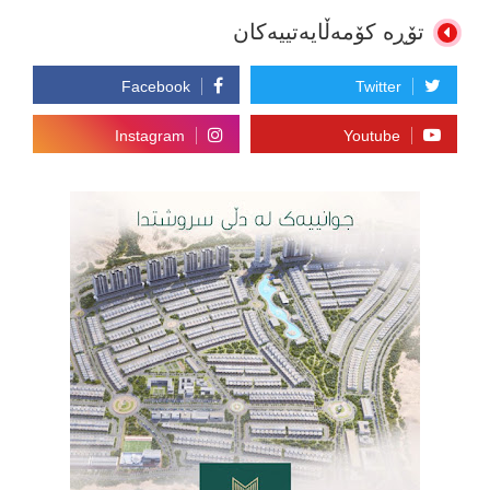
تۆڕە کۆمەڵایەتییەکان