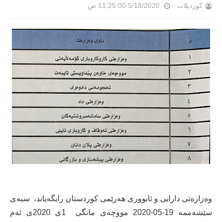
کوردپلات
5/18/2020 11:25:00 ص
وەزارەتی دارایی و ئابووری هەرێمی کوردستان رایگەیاند، سبه‌ی
سێشه‌ممه 19-05-2020 مووچه‌ی مانگی 1ی 2020ى ئه‌م