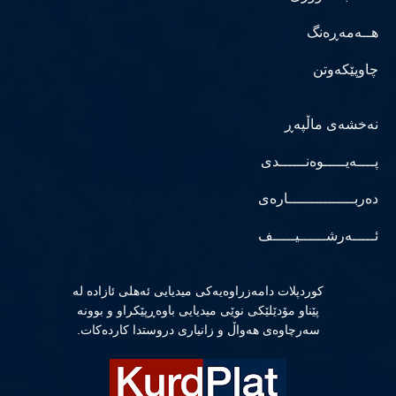
هــەمەڕەنگ
چاوپێکەوتن
نەخشەی ماڵپەڕ
پــــەیـــــوەنــــــدی
دەربـــــــــــــــارەی
ئـــــەرشــــــیـــــف
كوردپلات دامەزراوەیەكی میدیایی ئەهلی ئازادە لە
پێناو مۆدێلێكی نوێی میدیایی باوەڕپێكراو و بوونە
سەرچاوەی هەواڵ و زانیاری دروستدا كاردەكات.