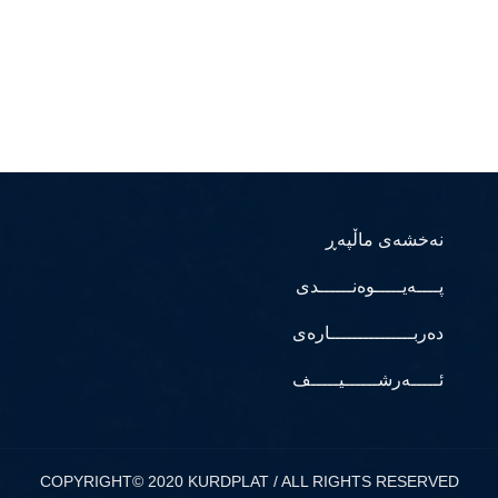
نەخشەی ماڵپەڕ
پــــەیـــــوەنــــــدی
دەربـــــــــــــــارەی
ئـــــەرشــــــیـــــف
COPYRIGHT© 2020 KURDPLAT / ALL RIGHTS RESERVED