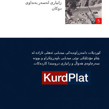
زانیاری لەسەر بەنداوی
دوكان
كوردپلات دامەزراوەیەكی میدیایی ئەهلی ئازادە لە
پێناو مۆدێلێكی نوێی میدیایی باوەڕپێكراو و بوونە
سەرچاوەی هەواڵ و زانیاری دروستدا كاردەكات.