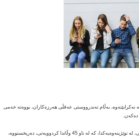
‌ نه‌كرابێته‌وه‌، به‌ڵام ته‌ندرووستی عه‌قڵی هه‌رزه‌كاران، بووه‌ته‌ خه‌می
ده‌كه‌ن.
له‌و باره‌یه‌وه‌، لقی ئه‌وروپای رێكخراوی ته‌ندروستی جیهانی، له‌ توێژینه‌وه‌یه‌كدا، كه‌ له‌ ناو 45 وڵاتدا كردوویه‌تی، ده‌ریخستووه‌،