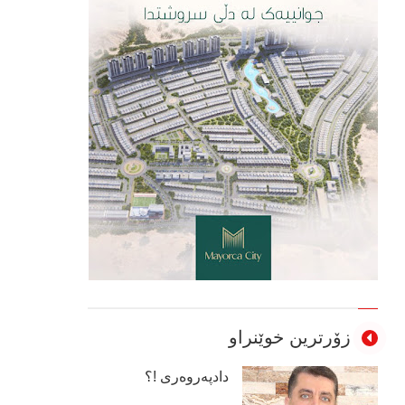
زۆرترین خوێنراو
دادپەروەری !؟