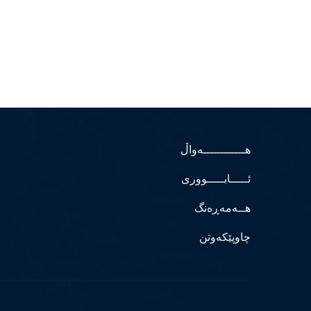
هــــــــــــەواڵ
ئـــــابـــــووری
هــەمەڕەنگ
چاوپێکەوتن