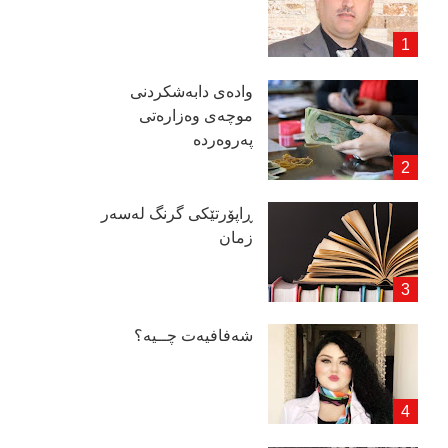
وادەی دابەشكردنی
موچەی وەزارەتی
پەروەردە
ڕاپۆرتێكی گرنگ لەسەر
زمان
شەفافیەت چــیە؟