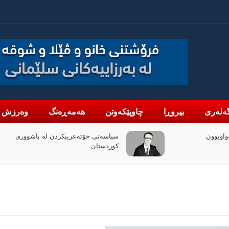
ەلەری
بیروڕا
چاوپێکەوتن
هەمەڕەنگ
وەرزش
ن لە باشووری
چۆن فیلمی (ئۆدیسە)ی کریستۆفەر نۆلان
بووبە ڕووداوێکی جیهانی؟