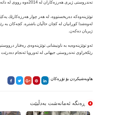
ته‌ندروستی ژیری هه‌رزه‌كاران له‌ 2014ه‌وه‌ رووی له‌ داته‌پین كردووه‌.
توێژینه‌وه‌كه‌ ده‌ریخستووه‌، له‌ هه‌ر چوار هه‌رزه‌كارێك ی
ژیریان ده‌كه‌ن.
ئه‌و توێژینه‌وه‌یه‌ به‌ ناونیشانی توێژینه‌وه‌ی ره‌فتار دروو
رێكخراوی ته‌ندروستی جیهانی له‌ ئه‌وروپا ئه‌نجام ده‌درێت و منداڵانی 11و 13 و 15 ساڵی تێید
هاوبەشیکردن بۆ تۆڕەکان :
ڕەنگە ئەمانەشت بەدڵبێت