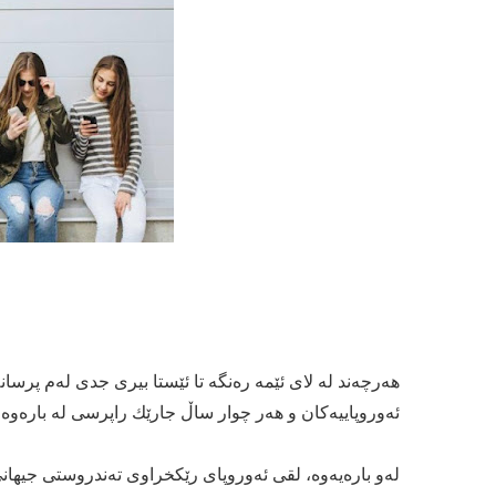
هه‌رچه‌ند له‌ لای ئێمه‌ ره‌نگه‌ تا ئێستا بیری جدی له‌م پرسانه
ئه‌وروپاییه‌كان و هه‌ر چوار ساڵ جارێك راپرسی له‌ باره‌وه‌ 