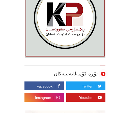
تۆڕە کۆمەڵایەتییەکان