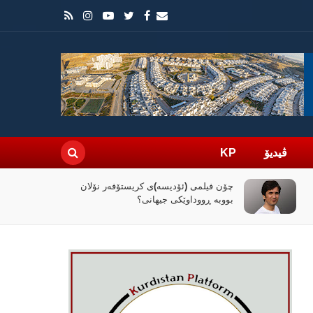
ڤیدیۆ
KP
راپۆرتێک: رێککەوتنەکەی واشنتن و تاران
کۆنترۆڵی تەنگەی هورمز دەداتە دەست
ئێران