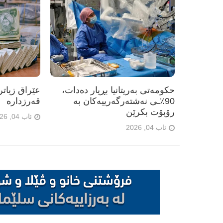
حکومەتی بەریتانیا بڕیار دەدات،
90٪ـی نەشتەرگەرییەکان بە
قەرزدارە
رۆبۆت بکرێن
ئاب 04, 2026
ئاب 04, 2026