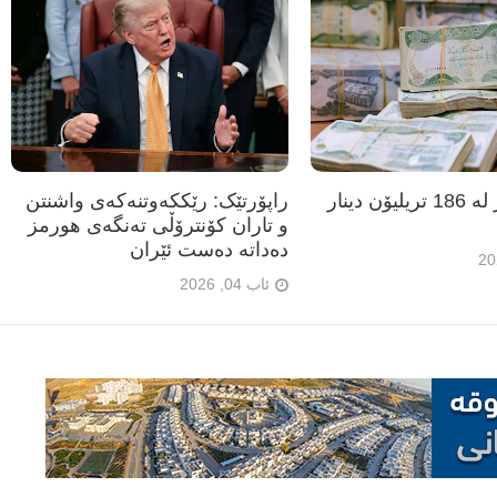
عێراق زیاتر لە 186 تریلیۆن دینار
راپۆرتێک: رێککەوتنەکەی واشنتن
و تاران کۆنترۆڵی تەنگەی هورمز
دەداتە دەست ئێران
ئاب 04, 2026