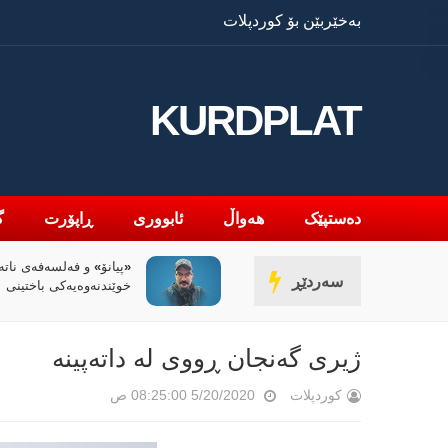
بەخێربێن بۆ کوردپلات
KURDPLAT
دەستپێک
هەواڵ
ئابووری
ڕاپۆرت
گ
نۆ» و فەلسەفەی ناتەواوبوون
سیاسەتی خۆتەعریبکرد
سەردێڕ
دنەوەیەکی باختینی
کوردستان
ژیری گەنجان ڕووی لە داتەپینە
کوردپلات
5/20/2020 08:25:00 ص