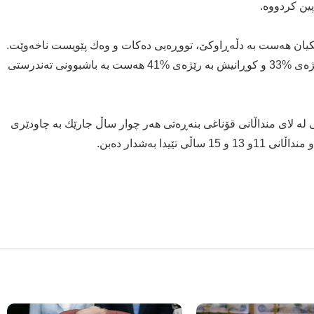
ه‌كێكیان هه‌ست به‌ دڵه‌ڕاوكێ، تووڕه‌یی ده‌كات و وه‌ك پێویست ناخه‌وێت.
له‌وه‌شدا كوڕانیان له‌ كچان حاڵیان باشتره‌. كچه‌كان به‌ رێژه‌ی %33 و كوڕانیش به‌ رێژه‌ی %41 هه‌ست به‌ باشبوونی ته‌ندرستی
ستی له‌ لای منداڵانی قۆناغی بنه‌ڕه‌تی هه‌ر چوار ساڵ جارێك به‌ چاودێری
ا به‌شدار ده‌بن.