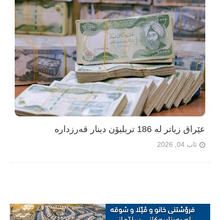
عێراق زیاتر لە 186 تریلیۆن دینار قەرزدارە
ئاب 04, 2026