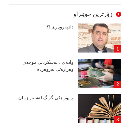
زۆرترین خوێنراو
دادپەروەری !؟
وادەی دابەشكردنی موچەی
وەزارەتی پەروەردە
ڕاپۆرتێكی گرنگ لەسەر زمان