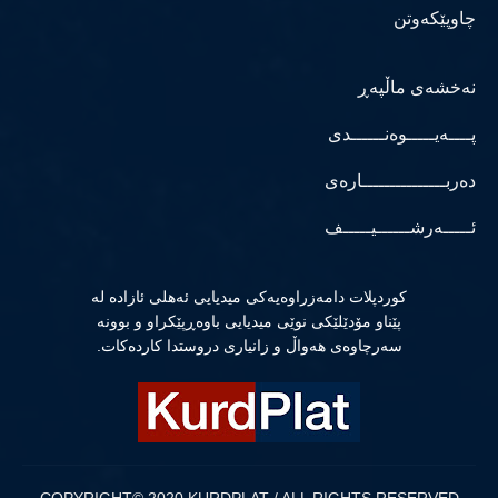
چاوپێکەوتن
نەخشەی ماڵپەڕ
پــــەیـــــوەنــــــدی
دەربـــــــــــــــارەی
ئـــــەرشــــــیـــــف
كوردپلات دامەزراوەیەكی میدیایی ئەهلی ئازادە لە
پێناو مۆدێلێكی نوێی میدیایی باوەڕپێكراو و بوونە
سەرچاوەی هەواڵ و زانیاری دروستدا كاردەكات.