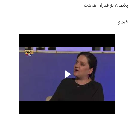
پلانمان بۆ قیران هەبێت
ڤیدیۆ