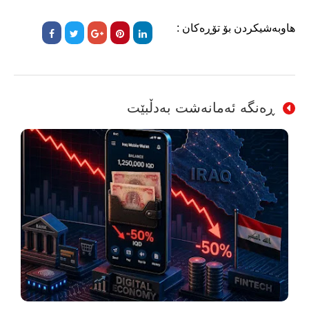
هاوبەشیکردن بۆ تۆڕەکان :
ڕەنگە ئەمانەشت بەدڵبێت