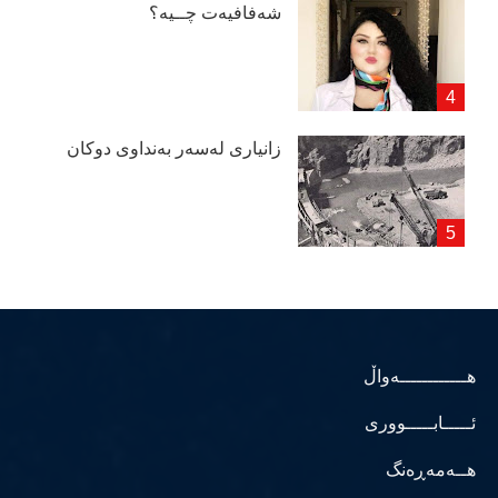
شەفافیەت چــیە؟
زانیاری لەسەر بەنداوی دوكان
هــــــــــــەواڵ
ئـــــابـــــووری
هــەمەڕەنگ