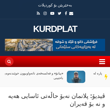
بەخێربێن بۆ کوردپلات
KURDPLAT
«پیانۆ» و فەلسەفەی ناتەواوبوون خوێندنەوەیەکی
سەر
باختینی
دێڕ
ڤیدیۆ: پلانمان نەبۆ حاڵەتی ئاسایی هەیە
و نە بۆ قەیران