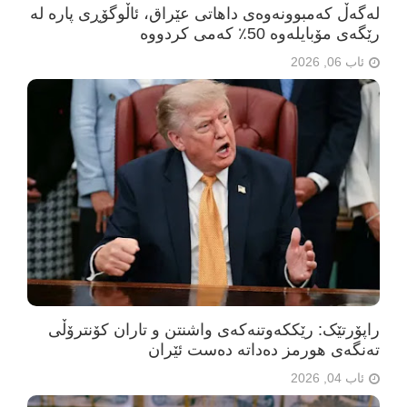
لەگەڵ کەمبوونەوەی داهاتی عێراق، ئاڵوگۆڕی پارە لە
رێگەی مۆبایلەوە 50٪ کەمی کردووە
ئاب 06, 2026
راپۆرتێک: رێککەوتنەکەی واشنتن و تاران کۆنترۆڵی
تەنگەی هورمز دەداتە دەست ئێران
ئاب 04, 2026