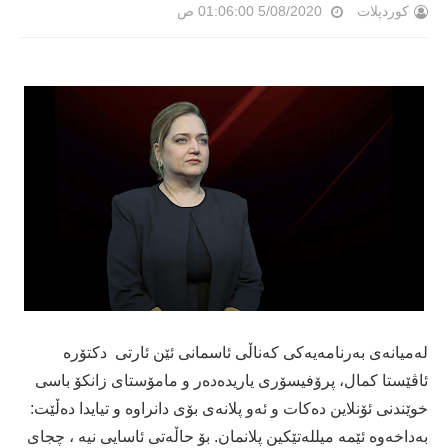
کوردپلات
5/08/2020 01:06:00 ص
لەمیانەی بەرنامەیەكی كەناڵی ئاسمانی ئێن ئارتی دكتۆرە
ئاڤێستا كمال، پرۆفیسۆری یاریدەدەر و مامۆستای زانكۆ باسی
خوێندنی ئۆنلاین دەكات و ئەو پلانەی بۆی دانراوە و تیایدا دەڵێت:
بەداخەوە ئێمە میللەتێكین پلانمان. بۆ حاڵەتی ئاسایی نیە ، چجای