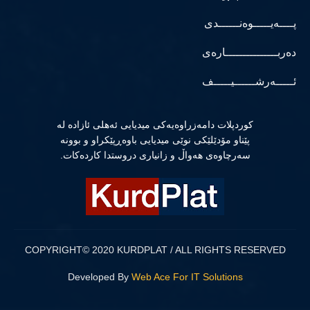
پــــەیـــــوەنــــــدی
دەربـــــــــــــــارەی
ئـــــەرشــــــیـــــف
كوردپلات دامەزراوەیەكی میدیایی ئەهلی ئازادە لە
پێناو مۆدێلێكی نوێی میدیایی باوەڕپێكراو و بوونە
سەرچاوەی هەواڵ و زانیاری دروستدا كاردەكات.
COPYRIGHT© 2020 KURDPLAT / ALL RIGHTS RESERVED
Developed By
Web Ace For IT Solutions