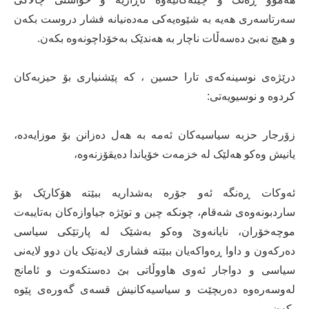
سەرتاسەری ھەیە بە شێوەیەکی مەدەنیانە فشار دروست بکەن
و ھیچ نەبێ دەسەڵات ناچار بە ھەندێک بەخۆداچونەوە بکەن.
درێژەی نوسینەكەی تارا حسین ، كە پێشنیاری بۆ حیزبەكان
كردوە و نوسیویەتی:
زۆرجار حزبە سیاسیەکان ئەمە بە ھەل دەزانن بۆ موزایەدە،
یانیش وەکو ھەلێک لە خزمەت خۆیاندا دەیقۆزنەوە،
ئەوکات ڕەنگە ئەو جۆرە بەشداریە ببێتە ھۆکارێک بۆ
ساردبونەوەی شەقام، چونکە چین و توێژە جیاوازەکان بەتایبەت
موچەخۆران، نایانەوێ وەکو بەشێک لە پارتێکی سیاسی
دەرکەون و داوا ڕەواکەیان ببێتە فشاری لایەنێک یان دوو لایەنی
سیاسی و دواجار ئەوی ھاووڵاتی بێ دەستکەوت و ئامانج
لەوسەرەوە دەربچێت و سیاسیەکانیش قسەی گەورەی پێوە
بکەن.....