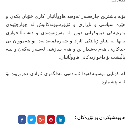
بۆیە باشترین چارەسەر ئەوەیە ھاووڵاتیان کاری خۆیان بکەن و
ھێزە سیاسی و ناڕازی و ئۆپۆزسیۆنەکانیش لە چوارچێوەی
بەرەیەکی دیموکراتی دوور لە بەرژەوەندی و دەسەڵاتخوازی
تەنھا لە پێناو ژیانێکی ئازاد و شەرەفمەندانەدا بۆ ھەمووان بێ
جیاکاری، ھەم بەشدار بن و ھەم سازشی لەسەر نەکەن و ببنە
پاڵپشت بۆ داخوازیەکانی ھاووڵاتیان.
لە كۆتایی نوسینەكەیدا ئامادەیی تەڤگەری ئازادی دەربڕیوە بۆ
ئەم پێشنیارە
هاوبەشیکردن بۆ تۆڕەکان :