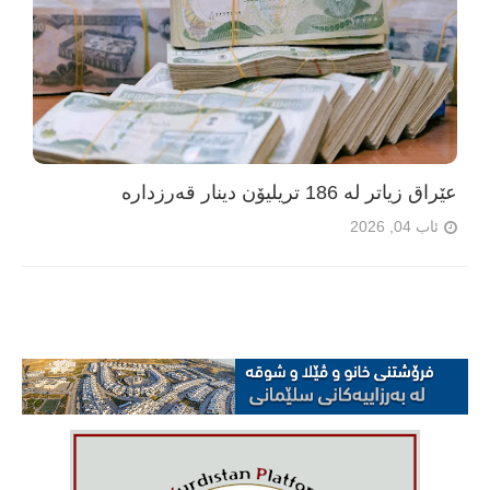
عێراق زیاتر لە 186 تریلیۆن دینار قەرزدارە
ئاب 04, 2026