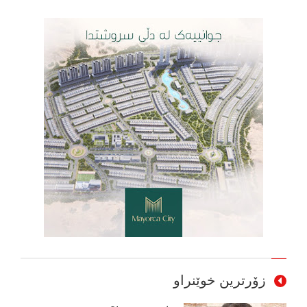
زۆرترین خوێنراو