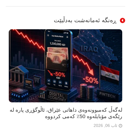
ڕەنگە ئەمانەشت بەدڵبێت
لەگەڵ کەمبوونەوەی داهاتی عێراق، ئاڵوگۆڕی پارە لە
رێگەی مۆبایلەوە 50٪ کەمی کردووە
ئاب 06, 2026