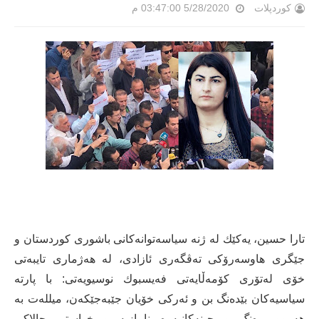
کوردپلات
5/28/2020 03:47:00 م
تارا حسین، یەكێك لە ژنە سیاسەتوانەكانی باشوری كوردستان و
جێگری هاوسەرۆكی تەڤگەری ئازادی، لە هەژماری تایبەتی
خۆی لەتۆری كۆمەڵایەتی فەیسبوك نوسیویەتی: با پارتە
سیاسیەکان بێدەنگ بن و ئەرکی خۆیان جێبەجێکەن، میللەت بە
ھەموو ڕەنگ و چینەکانیەوە ناڕازیە و خواستی چالاکی