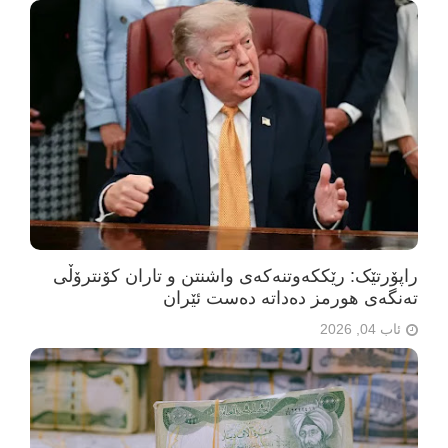
راپۆرتێک: رێککەوتنەکەی واشنتن و تاران کۆنترۆڵی
تەنگەی هورمز دەداتە دەست ئێران
ئاب 04, 2026