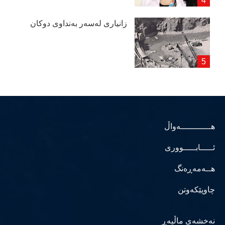
زانیاری لەسەر بەنداوی دوكان
هــــــــــــەواڵ
ئـــــابـــــووری
هــەمەڕەنگ
چاوپێکەوتن
نەخشەی ماڵپەڕ