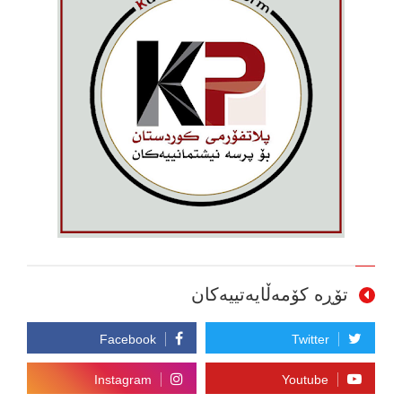
تۆڕە کۆمەڵایەتییەکان