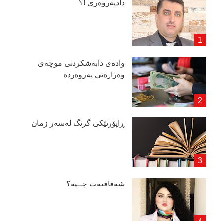
دادپەروەری !؟
وادەی دابەشكردنی موچەی
وەزارەتی پەروەردە
ڕاپۆرتێكی گرنگ لەسەر زمان
شەفافیەت چــیە؟