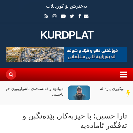
بەخێربێن بۆ کوردپلات
KURDPLAT
«پیانۆ» و فەلسەفەی ناتەواوبوون خوێندنەوەیەکی
سەر
باختینی
دێڕ
تارا حسین: با حیزبەكان بێدەنگبن و
تەڤگەر ئامادەیە