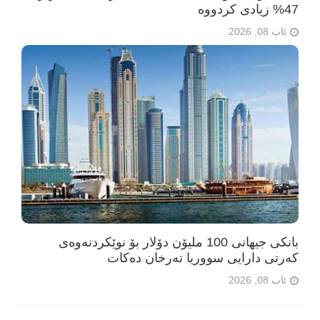
47% زیادی کردووە
ئاب 08, 2026
بانکی جیهانی 100 ملیۆن دۆلار بۆ نوێکردنەوەی
کەرتی دارایی سووریا تەرخان دەکات
ئاب 08, 2026