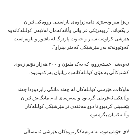
رەزا میر وتەبێژی دامەزراوەی پاراستنی رووەکی ئێران
رایگەیاند، "روبەرێکی فراوانی وڵاتەکەمان لەلایەن کولـلەکانەوە
هێرشی کراوەتە سەر و حەوت پارێزگا لە باشور و ناوەراست
کەوتوونەتە بەر هێرشێکی کەمتر بینراو".
ئەوەشی خستەڕوو، کە یەک ملیۆن و ٢٠٠ هەزار دۆنم زەوی
کشتوکاڵی بە هۆی کولـلەکانەوە زیانیان بەرکەوتووە.
هاوکات، هێرشی کولـلەکان لە چەند مانگی رابردوودا چەند
وڵاتێکی ئەفریقی گرتەوە و سەرەتای ئەم مانگەش ئێران
پێشبینی کردبوو تا دوو هەفتەی تر هێرشێکی کولـلەکان
وڵاتەکەیان بگرێتەوە.
لای خۆشییەوە، نەتەوەیەکگرتووەکان هێرشی ئەمساڵی