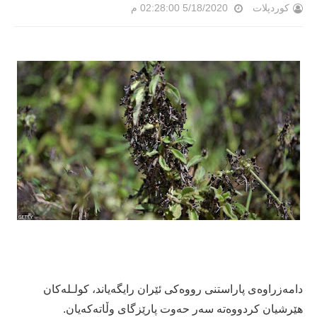
کوردپلات
5/18/2020 02:28:00 م
دامەزراوەی پاراستنی رووەکی ئێران رایگەیاند، کولـلەکان
هێرشیان کردووەتە سەر حەوت پارێزگای وڵاتەکەیان.