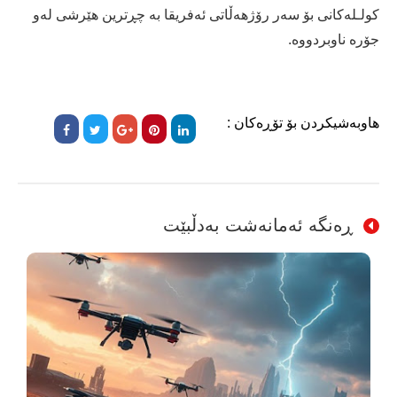
کولـلەکانی بۆ سەر رۆژهەڵاتی ئەفریقا بە چڕترین هێرشی لەو
جۆرە ناوبردووە.
هاوبەشیکردن بۆ تۆڕەکان :
ڕەنگە ئەمانەشت بەدڵبێت