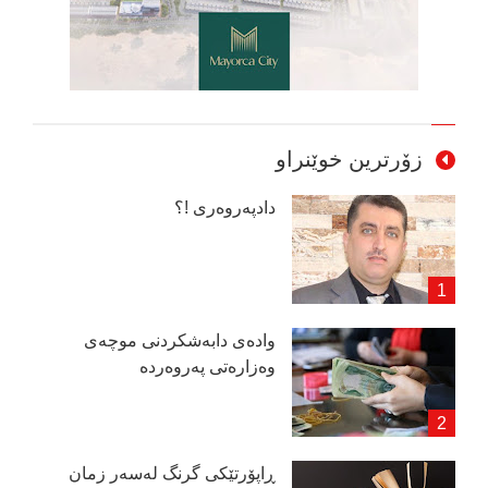
زۆرترین خوێنراو
دادپەروەری !؟
وادەی دابەشكردنی موچەی
وەزارەتی پەروەردە
ڕاپۆرتێكی گرنگ لەسەر زمان