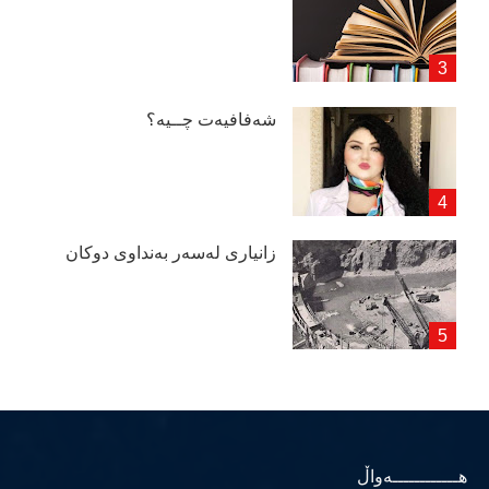
شەفافیەت چــیە؟
زانیاری لەسەر بەنداوی دوكان
هــــــــــــەواڵ