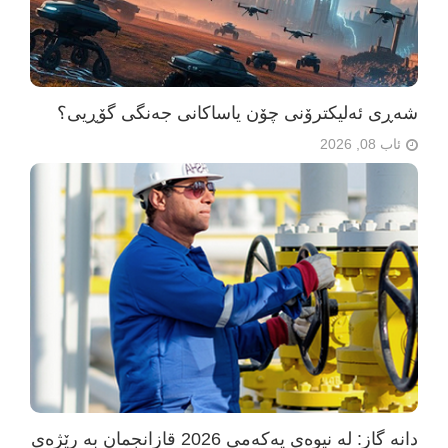
شەڕی ئەلیکترۆنی چۆن یاساکانی جەنگی گۆڕیی؟
ئاب 08, 2026
دانە گاز: لە نیوەی یەکەمی 2026 قازانجمان بە رێژەی