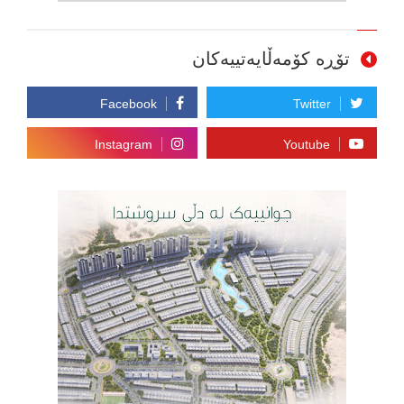
تۆڕە کۆمەڵایەتییەکان