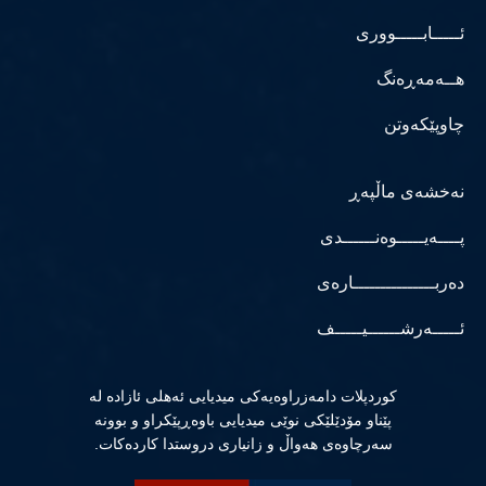
ئـــــابـــــووری
هــەمەڕەنگ
چاوپێکەوتن
نەخشەی ماڵپەڕ
پــــەیـــــوەنــــــدی
دەربـــــــــــــــارەی
ئـــــەرشــــــیـــــف
كوردپلات دامەزراوەیەكی میدیایی ئەهلی ئازادە لە
پێناو مۆدێلێكی نوێی میدیایی باوەڕپێكراو و بوونە
سەرچاوەی هەواڵ و زانیاری دروستدا كاردەكات.