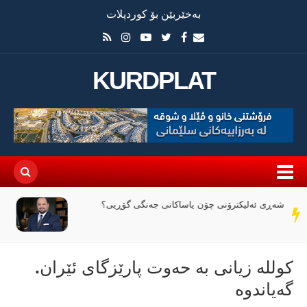
بەخێربێن بۆ کوردپلات
KURDPLAT
وێرانی عێراق لە نێوان ملیاران و ئاگردا
سەر
دێڕ
كوللە زیانی بە حەوت پارێزگای ئێران.
گەیاندوە