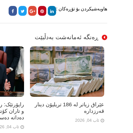
هاوبەشیکردن بۆ تۆڕەکان :
ڕەنگە ئەمانەشت بەدڵبێت
عێراق زیاتر لە 186 تریلیۆن دینار
راپۆرتێک: 
قەرزدارە
و تاران کۆن
دەداتە دەس
ئاب 04, 2026
ئاب 04, 2026