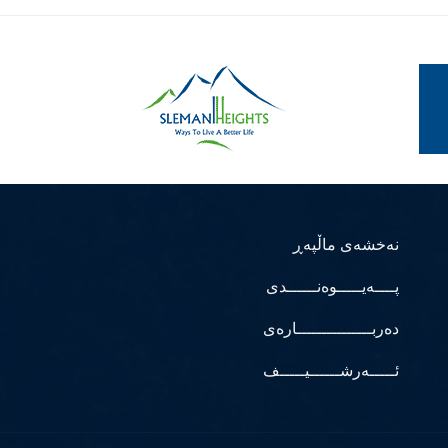
نەخشەی ماڵپەڕ
پــــەیـــــوەنــــــدی
دەربـــــــــــــــارەی
ئـــــەرشــــــیـــــف