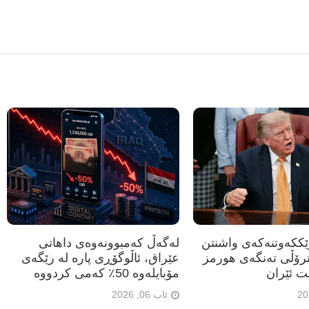
رێککەوتنەکەی واشنتن
لەگەڵ کەمبوونەوەی داهاتی
ترۆڵی تەنگەی هورمز
عێراق، ئاڵوگۆڕی پارە لە رێگەی
ت ئێران
مۆبایلەوە 50٪ کەمی کردووە
ئاب 06, 2026