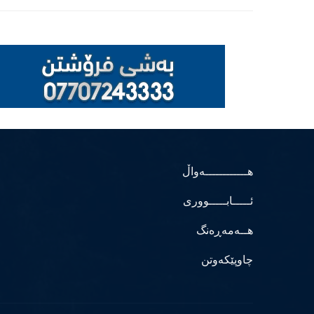
هــــــــــــەواڵ
ئـــــابـــــووری
هــەمەڕەنگ
چاوپێکەوتن