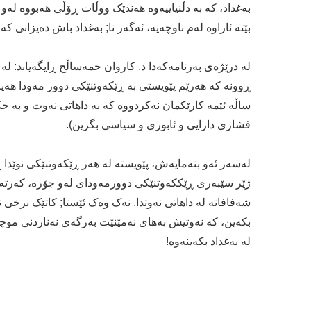
بەغداد، کە بە دڵنیاییەوە هەندێک ووڵات ڕۆڵی هەبووە لە
بێتە ئاراوە لەم ناوچەیە، ئەگەر نا; بەغداد باش دەیزانی ک
لە درێژەی بەرنامەكەدا د. كاروان حمەساڵح ڕایگەیاند: 
ساڵە ئێمە کارێکمان نەکردووە کە بە داهاتی نەوت و بە 
فشاری دارایی و ئابوری و سیاسی بگرین).
لەسەر ئەو بنەمایەش، پێویستە لە هەر ڕێکەوتنێکی نوێدا ڕ
ژێر سێبەری ڕێککەوتنێکی دوورمەودای لەو جۆرە، کەرتەکان
شەفافانە لە داهاتی نەوتدا. نەک وەک ئێستا; کاتێک نرخی
بکەین، کە نەوتیش بەهای نەمێنێت بەرگەی نەناردنی موچەی
لە بەغداد بکەینەوە!