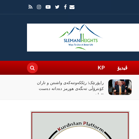
ڤیدیۆ
KP
راپۆرتێک: رێککەوتنەکەی واشنتن و تاران
کۆنترۆڵی تەنگەی هورمز دەداتە دەست
ئێران