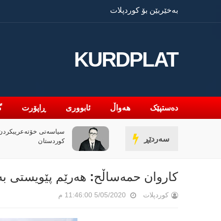
بەخێربێن بۆ کوردپلات
KURDPLAT
دەستپێک
هەواڵ
ئابووری
ڕاپۆرت
گ
» و فەلسەفەی ناتەواوبوون
سیاسەتی خۆتەعریبکردن 
سەردێڕ
ەوەیەکی باختینی
کوردستان
كاروان حمەساڵح: هەرێم پێویستی بە 
کوردپلات
5/05/2020 11:46:00 م