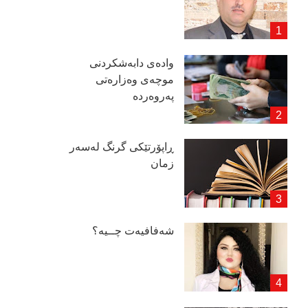
وادەی دابەشكردنی
موچەی وەزارەتی
پەروەردە
ڕاپۆرتێكی گرنگ لەسەر
زمان
شەفافیەت چــیە؟