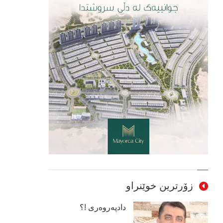
زۆرترین خوێنراو
دادپەروەری !؟