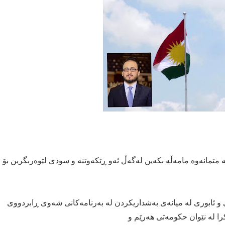
 متمانەوە مامەڵە بکەین لەگەڵ ئەو ڕێکەوتنە و سودی لێوەربگرین بۆ
 ئابوری لە میانەی بەشداریكردن لە بەرنامەكانی شەوی ڕابردووی