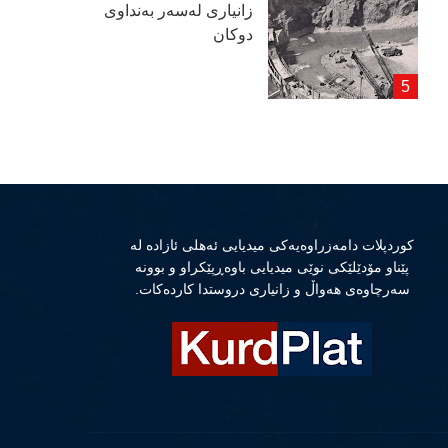
زانیاری لەسەر بەنداوی
دوكان
كوردپلات دامەزراوەیەكی میدیایی ئەهلی ئازادە لە
پێناو مۆدێلێكی نوێی میدیایی باوەڕپێكراو و بوونە
سەرچاوەی هەواڵ و زانیاری دروستدا كاردەكات.