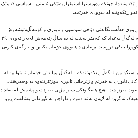
و ڕێکەوتنەدا، چونکە دەویسترا استیقراریەتێکی ئەمنی و سیاسی کەمێک
ە ئەو ڕێکەوتنە لە سوودی هەرێمە.
لە ڕووی هەڵسەنگاندنی دۆخی سیاسیی و ئابوری و کۆمەڵایەتیشەوە;
ڕوونە کە هەرێم پێویستی بە ڕێکەوتنێکی دوور مەودا هەیە لەگەڵ بەغداد کە کەمتر نەبێت لە دە ساڵ (ئەمەش لەبەر ئەوەی ٢٩
حکومڕانیەکی دروست بونیادی داهاتووی خۆمان بکەین و بەرگەی کارتی
استگۆ بین لەگەڵ ڕێکەوتنەکە و لەگەڵ میللەتی خۆمان تا بتوانین لە
ی ئابوری لە هەرێم و ژێرخانی ئابوری ببوژێنرێتەوە بە وەبەرهێنانی
 نەوت بەرز بێت، هیچ هەنگاوێکی ستراتیژیی نەنرێت و پشتیش لە بەغداد
ەک نەگرین لە لایەن بەغدادەوە و داواجار بە گیرفانی بەتالەوە ڕوو