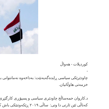
كوردپلات - هەواڵ
-
چاودێرێكی سیاسی ڕایدەگەیەنێت: بەداخەوە نەمانتوانی بە
خزمەتی هاوڵاتیان.
د.كاروان حمەساڵح چاودێری سیاسی و پسپۆڕی كارگێڕی و
كەناڵی ئێن ئارتی دا وتی: ساڵی ٢٠١٩ ڕێکەوتنێکی باش کرا لە نێوان حکومەتی هەرێم و