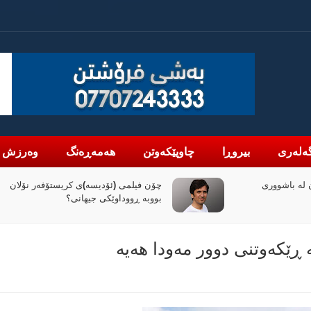
ەلەری
بیروڕا
چاوپێکەوتن
هەمەڕەنگ
وەرزش
لە باشووری
چۆن فیلمی (ئۆدیسە)ی کریستۆفەر نۆلان
بووبە ڕووداوێکی جیهانی؟
ڕێكەوتنی دوور مەودا هەیە