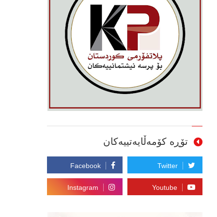
تۆڕە کۆمەڵایەتییەکان