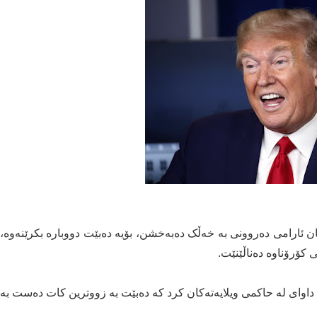
 ئارامی دەروونی بە خەڵک دەبەخشن، بۆیە دەبێت دووبارە بکرێنەوە،
کۆرۆناوە دەناڵێنێت.
 داوای لە حاکمی ویلایەتەکان کرد کە دەبێت بە زووترین کات دەست بە