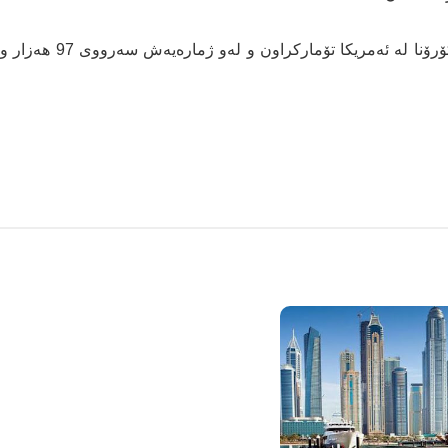
تاوەکو ئێستا زیاتر لە ملیۆنێک و 645 هەزار تووشبووی کۆرۆنا لە ئەمریکا تۆمارکراون و لەو ژمارەیەش سەرووی 97 هەزار و