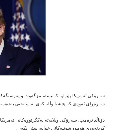
سەرۆکی ئەمریکا پێیوایە کەنیسە، مزگەوت و پەرستگەکان
سەرەڕای ئەوەی کە هێشتا وڵاتەکەی بە سەختی بەدەستی 
دۆناڵد ترەمپ، سەرۆکی ویلایەتە یەکگرتووەکانی ئەمریکا
کردنەوەی هەموو شوێنەکانی خواپەرستی بکەن.