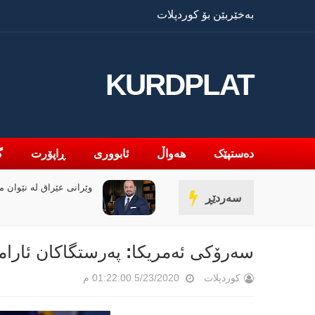
بەخێربێن بۆ کوردپلات
KURDPLAT
دەستپێک
هەواڵ
ئابووری
ڕاپۆرت
گ
ی عێراق لە نێوان ملیاران و ئاگردا
سەردێڕ
بە رێژەی 47% زیادی کردووە
سەرۆكی ئەمریكا: پەرستگاكان ئارا
کوردپلات
5/23/2020 01:22:00 م