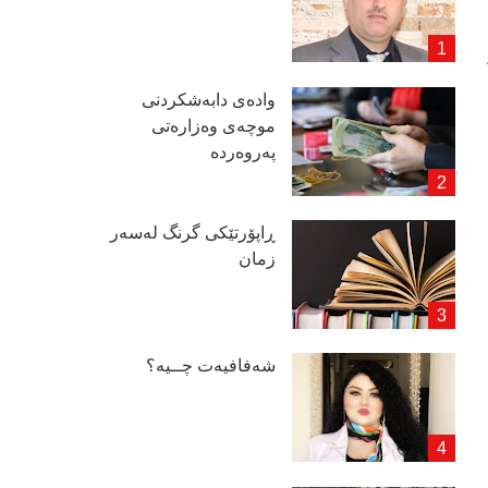
وادەی دابەشكردنی
موچەی وەزارەتی
پەروەردە
ڕاپۆرتێكی گرنگ لەسەر
زمان
شەفافیەت چــیە؟