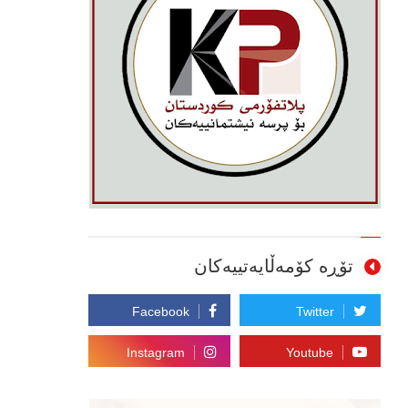
تۆڕە کۆمەڵایەتییەکان