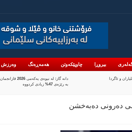
ەلەری
بیروڕا
چاوپێکەوتن
هەمەڕەنگ
وەرزش
دانە گاز: لە نیوەی یەکەمی 2026 قازانجمان
بانکی جیهانی 100 ملیۆن دۆلار بۆ
نوێکردنەوەی کەرتی دارایی سووریا تەرخان
دەکات
می دەرونی دەبەخشن