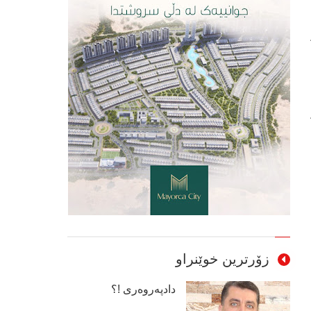
زۆرترین خوێنراو
دادپەروەری !؟