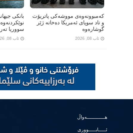
کەمبوونەوەی مووشەکی پاتریۆت
و تاد سوپای ئەمریکا دەخاتە ژێر
نوێکردنەوە
گوشارەوە
سووریا تەر
ئاب 08, 2026
ئاب 08, 2026
هــــــــــــەواڵ
ئـــــابـــــووری