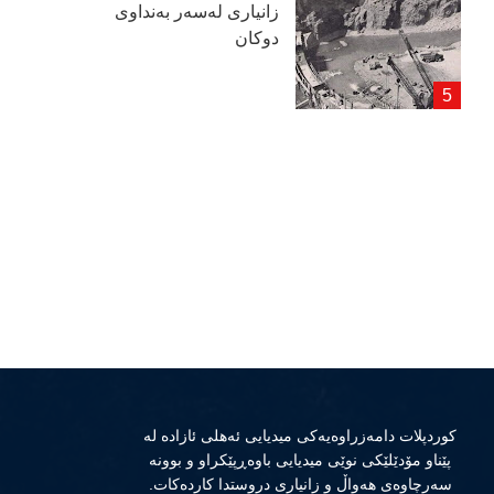
زانیاری لەسەر بەنداوی
دوكان
كوردپلات دامەزراوەیەكی میدیایی ئەهلی ئازادە لە
پێناو مۆدێلێكی نوێی میدیایی باوەڕپێكراو و بوونە
سەرچاوەی هەواڵ و زانیاری دروستدا كاردەكات.