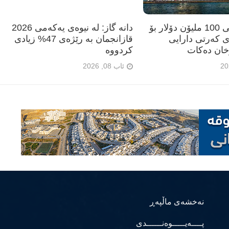
بانکی جیهانی 100 ملیۆن دۆلار بۆ
دانە گاز: لە نیوەی یەکەمی 2026
ی کەرتی دارایی
قازانجمان بە رێژەی 47% زیادی
خان دەکات
کردووە
ئاب 08, 2026
نەخشەی ماڵپەڕ
پــــەیـــــوەنــــــدی