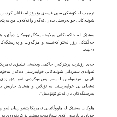
ترەمپ لە کۆشکی سپی قسەی بۆ رۆژنامەڤانان کرد، رایگە
شوێنەکانی خواپەرستی بدەن، ئەگەر وا نەکەن، من بە پێچ
بەشێک لە حاکمەکانی ویلایەتە یەکگرتووەکان دەڵێن، هێ
خەڵکێکی زۆر لەنێو کەنیسە و مزگەوت و پەرستگەکان 
دەبێت.
جەی رۆبێرت پریتزکەر، حاکمی ویلایەتی ئیلینۆی ئەمریکای
ئەوانەی سەردانی شوێنەکانی خواپەرستی دەکەن نەخۆش نە
ئایینی بەردەوامبن لەسەر پەیڕەوکردنی ئەو شێوازەی 
ئەنجامدانی خواپەرستی بە ئۆنلاین و هەندێ جاریش ب
پەرستگەکان یان لەنێو ئۆتۆمبێل".
هاوکات بەشێک لە هاووڵاتیانی ئەمریکا پێشوازییان لەو ب
خۆیان بڕیاربدەن کەی سەلامەت دەبێت بۆ کردنەوەی پەر