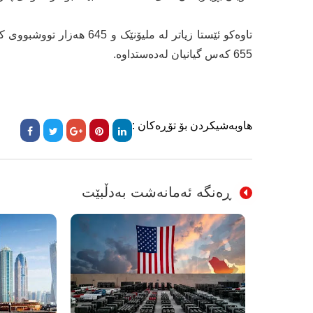
655 کەس گیانیان لەدەستداوە.
هاوبەشیکردن بۆ تۆڕەکان :
ڕەنگە ئەمانەشت بەدڵبێت