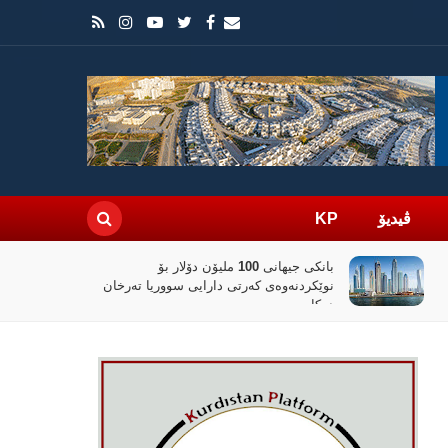
ڤیدیۆ
KP
کەمبوونەوەی مووشەکی پاتریۆت و تاد
سوپای ئەمریکا دەخاتە ژێر گوشارەوە