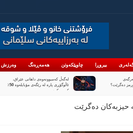
ەلەری
بیروڕا
چاوپێکەوتن
هەمەڕەنگ
وەرزش
تی عێراق،
«پیانۆ» و فەلسەفەی ناتەواوبوون
ئاڵوگۆڕی پارە لە رێگەی مۆبایلەوە 50٪
خوێندنەوەیەکی باختینی
ە حیزبەكان دەگرێت