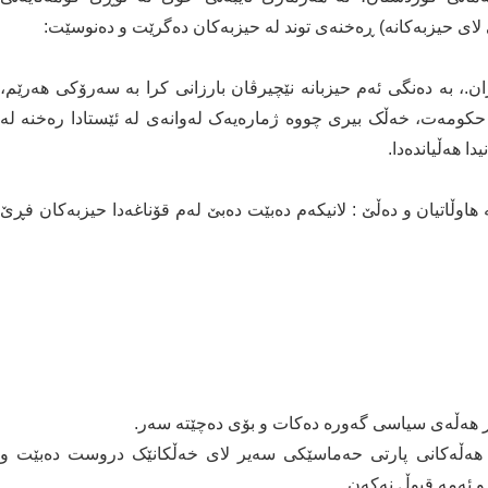
ی لای حیزبەكانە) ڕەخنەی توند لە حیزبەكان دەگرێت و دەنوسێت:
ن.، بە دەنگی ئەم حیزبانە نێچیرڤان بارزانی کرا بە سەرۆکی هەرێم،
حکومەت، خەڵک بیری چووە ژمارەیەک لەوانەی لە ئێستادا رەخنە لە
ا هەڵیاندەدا.
 هاوڵاتیان و دەڵێ : لانیكەم دەبێت دەبێ لەم قۆناغەدا حیزبەکان فڕێ
ار هەڵەی سیاسی گەورە دەکات و بۆی دەچێتە سەر.
 هەڵەکانی پارتی حەماسێکی سەیر لای خەڵکانێک دروست دەبێت و
و ئەمە قبوڵ نەکەن.