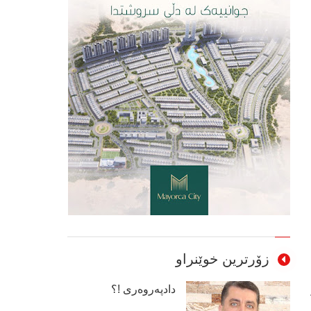
زۆرترین خوێنراو
دادپەروەری !؟