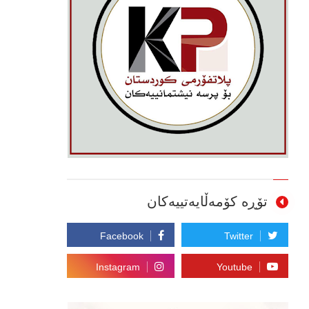
تۆڕە کۆمەڵایەتییەکان