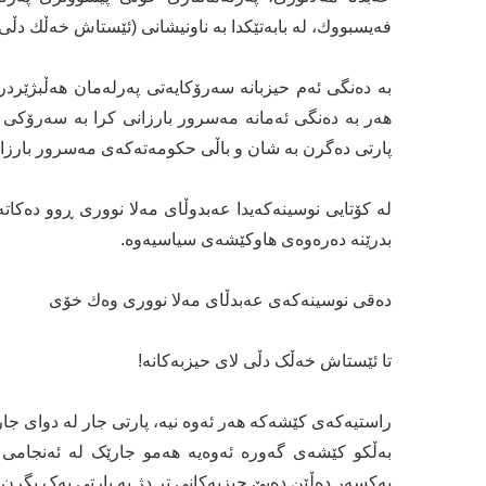
فەیسبووك، لە بابەتێكدا بە ناونیشانی (ئێستاش خەڵك دڵ
بە دەنگی ئەم حیزبانە سەرۆکایەتی پەرلەمان هەڵبژێردرا
هەر بە دەنگی ئەمانە مەسرور بارزانی کرا بە سەرۆکی 
پارتی دەگرن بە شان و باڵی حکومەتەکەی مەسرور بارزانید
لە كۆتایی نوسینەكەیدا عەبدوڵای مەلا نووری ڕوو دەكاتە
بدرێنە دەرەوەی هاوکێشەی سیاسیەوە.
دەقی نوسینەكەی عەبدڵای مەلا نووری وەك خۆی
تا ئێستاش خەڵک دڵی لای حیزبەکانە!
راستیەکەی کێشەکە هەر ئەوە نیە، پارتی جار لە دوای ج
بەڵکو کێشەی گەورە ئەوەیە هەمو جارێک لە ئەنجامی
یەکسەر دەڵێن دەبێ حیزبەکانی تر دژ بە پارتی یەک بگرن 