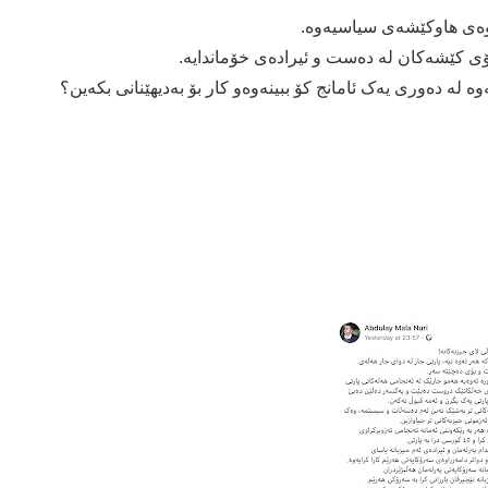
ەوەی هاوکێشەی سیاسیەوە.
ۆی کێشەکان لە دەست و ئیرادەی خۆماندایە.
وە لە دەوری یەک ئامانج کۆ ببینەوەو کار بۆ بەدیهێنانی بکەین؟