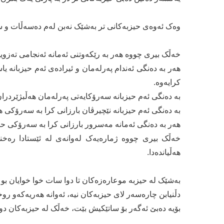
وەک ئەوەی حیزبەکانی تر بەشێک نەبن لەم دەسەڵات و سی
خەڵک بیری چووە هەر بە رێکەوتنی ئەمانە ئەنجامی تەزویرکراوی هەڵبژار
هەر بە دەنگی ئەندام پەرلەمان و ئیرادەی ئەم حیزبانە 
کرایەوە.
بە دەنگی ئەم حیزبانە سەرۆکایەتی پەرلەمان هەڵبژێردران
بە دەنگی ئەم حیزبانە نێچیرڤان بارزانی کرا بە سەرۆکی ه
هەر بە دەنگی ئەمانە مەسرور بارزانی کرا بە سەرۆکی 
خەڵک بیری چووە ژمارەیەک لەوانەی لە ئێستادا رەخن
هەڵیاندەدا.
بەشێک لە حیزبە موعارەزەکان تا دوا سات خوا خوایان بو 
دڵنیابن چارەسەر لای حیزبەکان نیە، ئەوانە هەریەکەو ر
بۆیە دەبێ ئەگەر بۆ ساتێکیش بێت، خەڵک لە حیزبەکان دو