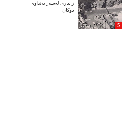
زانیاری لەسەر بەنداوی
دوكان