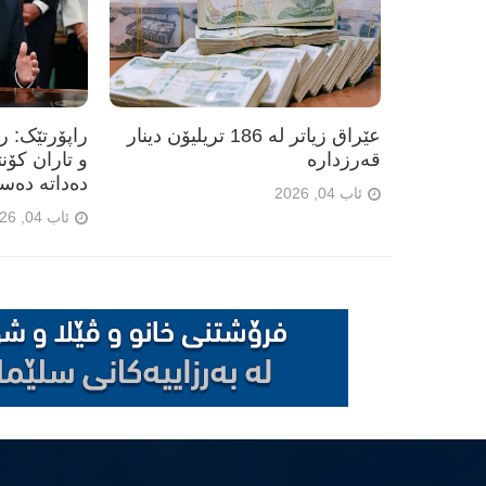
عێراق زیاتر لە 186 تریلیۆن دینار
راپۆرتێک: 
قەرزدارە
و تاران کۆن
دەداتە دەس
ئاب 04, 2026
ئاب 04, 2026