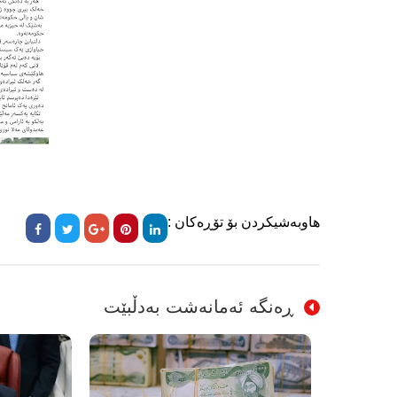
هاوبەشیکردن بۆ تۆڕەکان :
ڕەنگە ئەمانەشت بەدڵبێت