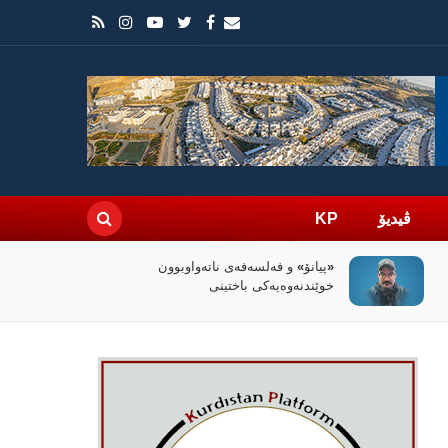
ڤیدیۆ
KP
سیاسەتی خۆتەعریبکردن لە باشووری
کوردستان