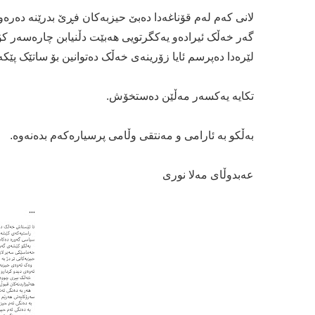
لانی کەم لەم قۆناغەدا دەبێ حیزبەکان فڕێ بدرێنە دەر
گەر خەڵک ئیرادەو یەکگرتویی هەبێت دڵنیابن چارەسەر ک
لێرەدا دەپرسم ئایا زۆرینەی خەڵک دەتوانین بۆ ساتێک پێکە
تکایە یەکسەر مەڵێن دەستخۆش.
بەڵکو بە ئارامی و مەنتقی وڵامی پرسیارەکەم بدەنەوە.
عەبدوڵای مەلا نوری