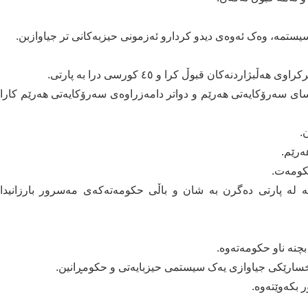
ستمە، وەک ئەوەی دیدو کردارو ئەزمونی حیزبەکانی تر جیاوازبن.
دنەکان قبوڵ کرا و ٤٥ کورسی درا بە پارتی.
یاسای سەرۆکایەتی هەرێم و دواتر دامەزراوەی سەرۆکایەتی هەرێم کارا
.
ەرێم.
حکومەت.
ە لە پارتی دەگرن بە شان و باڵی حکومەتەکەی مەسرور بارزانیدا
بچنە ناو حکومەتەوە.
وخسارێکی جیاوازی یەک سیستمی حیزبایەتی و حکومڕانین.
ر بکەوێتەوە.