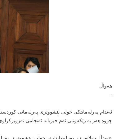
هەواڵ
-
ئەندام پەرلەمانێكی خولی پێشووتری پەرلەمانی كوردس
چووە هەر بە رێکەوتنی ئەم حیزبانە ئەنجامی تەزویرکراوی هەڵبژاردنەکان 
عەبدڵا مەلانوری، پەرلەمانتاری خولی پێشووتری پەر