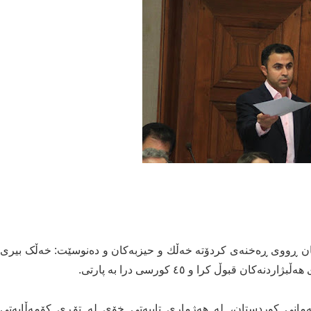
تان ڕووی ڕەخنەی كردۆتە خەڵك و حیزبەكان و دەنوسێت: خەڵک بیری
قبوڵ کرا و ٤٥ کورسی درا بە پارتی.
لەمانی كوردستان، لە هەژماری تایبەتی خۆی لە تۆڕی كۆمەڵایەتی