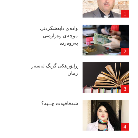
وادەی دابەشكردنی
موچەی وەزارەتی
پەروەردە
ڕاپۆرتێكی گرنگ لەسەر
زمان
شەفافیەت چــیە؟