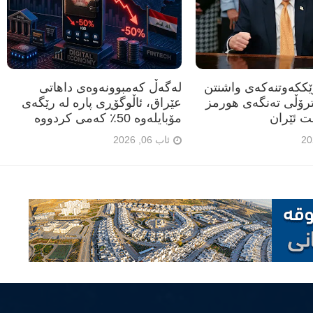
رێککەوتنەکەی واشنتن
لەگەڵ کەمبوونەوەی داهاتی
ترۆڵی تەنگەی هورمز
عێراق، ئاڵوگۆڕی پارە لە رێگەی
ت ئێران
مۆبایلەوە 50٪ کەمی کردووە
ئاب 06, 2026