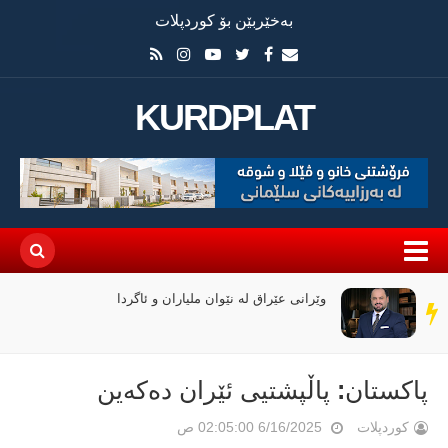
بەخێربێن بۆ کوردپلات
KURDPLAT
وێرانی عێراق لە نێوان ملیاران و ئاگردا
سەر
دێڕ
پاکستان: پاڵپشتیی ئێران دەکەین
کوردپلات
6/16/2025 02:05:00 ص