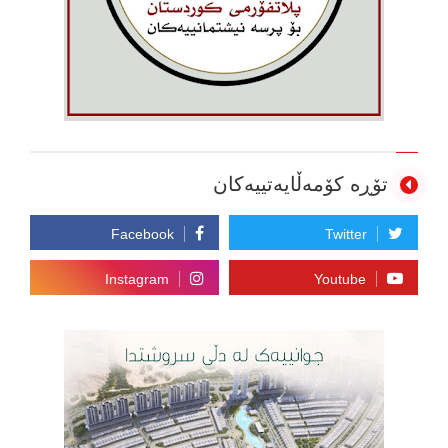
تۆڕە کۆمەڵایەتییەکان