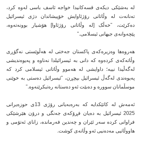
لە بەشێکی دیکەی قسەکانیدا خواجە ئاسف باسی لەوە کرد،
تەنانەت لە وڵاتانی رۆژئاوایش خۆپیشاندان دژی ئیسرائیل
دەکرێت، "خەڵک [لە وڵاتانی رۆژئاوا] هۆشیار بوونەتەوە،
پێچەوانەی جیهانی ئیسلامی."
هەروەها وەزیرەکەی پاکستان جەختی لە هەڵوێستی نەگۆڕی
وڵاتەکەی کردەوە کە دانی بە ئیسرائیلدا نەناوە و پەیوەندیشی
لەگەڵیدا نییە؛ داوایشی لە هەموو وڵاتانی ئیسلامی کرد کە
پەیوەندی لەگەڵ ئیسرائیل بپچڕن، "ئیسرائیل دەستی بە خوێنی
موسڵمانان سوورە و دەبێت ئەو دەستانە رەتبکرێنەوە."
ئەمەش لە کاتێکدایە کە بەرەبەیانی رۆژی 13ی حوزەیرانی
2025 ئیسرائیل بە دەیان فڕۆکەی جەنگی و درۆن هێرشێکی
فراوانی کردە سەر ئێران و چەندین فەرماندە، زانای ئەتۆمی و
هاووڵاتیی مەدەنیی ئەو وڵاتەی کوشت.