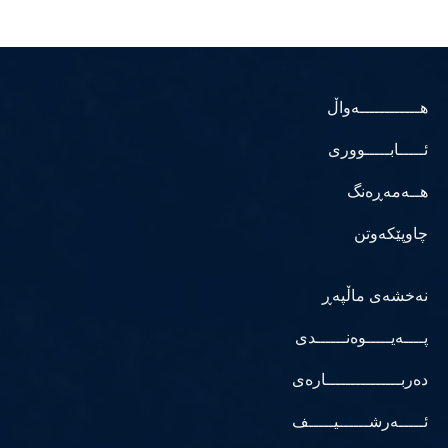
هــــــــــــەواڵ
ئـــــابـــــووری
هــەمەڕەنگ
چاوپێکەوتن
نەخشەی ماڵپەڕ
پــــەیـــــوەنــــــدی
دەربـــــــــــــــارەی
ئـــــەرشــــــیـــــف