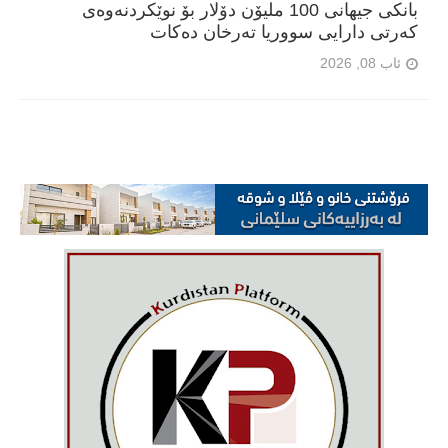
بانکی جیهانی 100 ملیۆن دۆلار بۆ نوێکردنەوەی
کەرتی دارایی سووریا تەرخان دەکات
ئاب 08, 2026