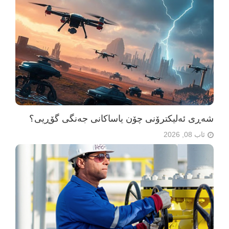
شەڕی ئەلیکترۆنی چۆن یاساکانی جەنگی گۆڕیی؟
ئاب 08, 2026