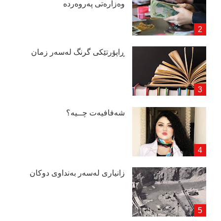
وەزارەتی پەروەردە
ڕاپۆرتێكی گرنگ لەسەر زمان
شەفافیەت چــیە؟
زانیاری لەسەر بەنداوی دوكان