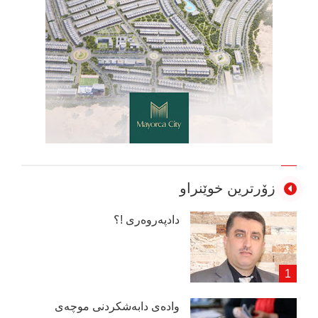
زۆرترین خوێنراو
دادپەروەری !؟
وادەی دابەشكردنی موچەی