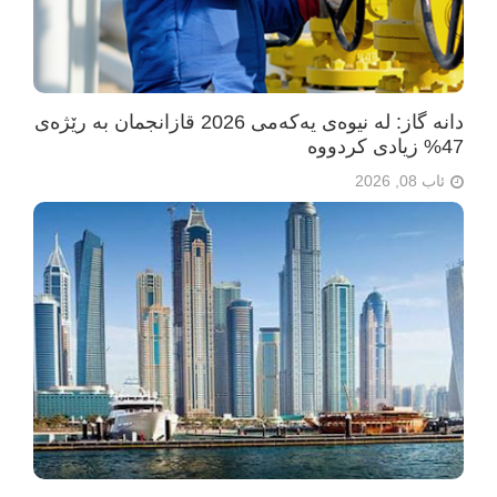
دانە گاز: لە نیوەی یەکەمی 2026 قازانجمان بە رێژەی
47% زیادی کردووە
ئاب 08, 2026