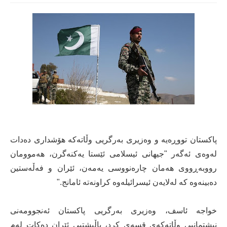
پاکستان تووڕەیە و وەزیری بەرگریی وڵاتەکە هۆشداری دەدات
لەوەی ئەگەر "جیهانی ئیسلامی ئێستا یەکنەگرن، هەموومان
رووبەڕووی هەمان چارەنووسی یەمەن، ئێران و فەڵەستین
دەبینەوە کە لەلایەن ئیسرائیلەوە کراونەتە ئامانج."
خواجە ئاسف، وەزیری بەرگریی پاکستان ئەنجوومەنی
نیشتمانیی وڵاتەکەی قسەی کرد، پاڵپشتیی ئێران دەکات لەم