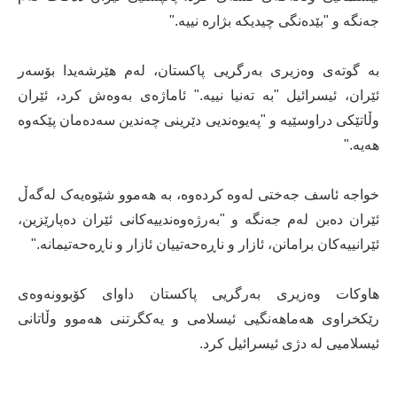
جەنگە و "بێدەنگی چیدیکە بژارە نییە."
بە گوتەی وەزیری بەرگریی پاکستان، لەم هێرشەیدا بۆسەر
ئێران، ئیسرائیل "بە تەنیا نییە." ئاماژەی بەوەش کرد، ئێران
وڵاتێکی دراوسێیە و "پەیوەندیی دێرینی چەندین سەدەمان پێکەوە
هەیە."
خواجە ئاسف جەختی لەوە کردەوە، بە هەموو شێوەیەک لەگەڵ
ئێران دەبن لەم جەنگە و "بەرژەوەندییەکانی ئێران دەپارێزین،
ئێرانییەکان برامانن، ئازار و ناڕەحەتییان ئازار و ناڕەحەتیمانە."
هاوکات وەزیری بەرگریی پاکستان داوای کۆبوونەوەی
رێکخراوی هەماهەنگیی ئیسلامی و یەکگرتنی هەموو وڵاتانی
ئیسلامیی لە دژی ئیسرائیل کرد.