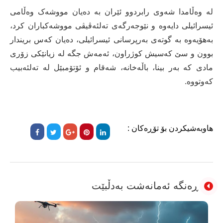
لە وەڵامدا شەوی رابردوو ئێران بە دەیان مووشەک وەڵامی
ئیسرائیلی دایەوە و نێوجەرگەی تەلئەڤیڤی مووشەکباران کرد،
بەهۆیەوە بە گوتەی بەرپرسانی ئیسرائیلی، دەیان کەس بریندار
بوون و سێ کەسیش کوژراون، ئەمەش جگە لە زیانێکی زۆری
مادی کە بەر بینا، باڵەخانە، شەقام و ئۆتۆمبێل لە تەلئەبیب
کەوتووە.
هاوبەشیکردن بۆ تۆڕەکان :
ڕەنگە ئەمانەشت بەدڵبێت