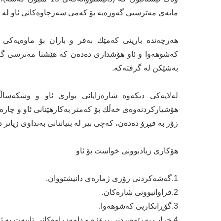
مایەی مەترسیی گەورەیە بۆ كەمی سەرچاوەكانی ئاو لە تو
هەرچەندە بارینی كەمێك بەفر و باران بۆ ماوەیەكی 
كەشوهەوا و ئاو هۆشداری دەدەن كە هێشتا مەترسی گەور
بەشێكن لە گرفتەكە.
لەلایەكی دیکەوە شارەزایانی بواری ئاو و وشكەس
هۆشیاركردنەوەی خەڵك بۆ كەمتر بەكارهێنانی ئاو و چارەس
زۆر بە فیڕۆ دەدەن، کەچی بیر لە بنیاتنانی بەنداوی زیاتر د
هۆكاری زیادبوونی خواست بۆ ئاو
1.گەشەكردنی زۆری ژمارەی دانیشتووان.
2.فراوانبوونی شارەكان.
3.گۆڕانكاریی كەشوهەوا.
4.خراپ بەڕێوەبردنی پڕۆژە و دامەزراوەكانی تایبەت بە ئاو.