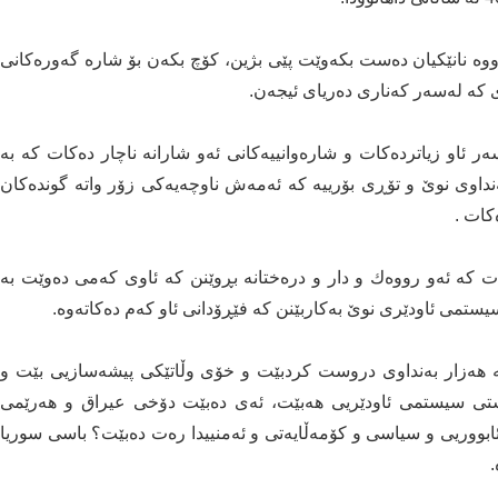
ارووە نانێكیان دەست بكەوێت پێی بژین، كۆچ بكەن بۆ شارە گەورەكانی
نەی كە لەسەر كەناری دەریای ئیجەن.
 ئاو زیاتردەكات و شارەوانییەكانی ئەو شارانە ناچار دەكات كە بە
بەنداوی نوێ و تۆڕی بۆرییە كە ئەمەش ناوچەیەكی زۆر واتە گوندەكان
كات .
 كە ئەو رووەك و دار و درەختانە بڕوێنن كە ئاوی كەمی دەوێت بە
ی ئاودێری نوێ‌ بەكاربێنن كە فێڕۆدانی ئاو كەم دەكاتەوە.
ێت، كە لە ماوەی 18 ساڵدا زیاتر لە هەزار بەنداوی دروست كردبێت و خۆی وڵاتێكی پیشەسازیی بێت و
ستی سیستمی ئاودێریی هەبێت، ئەی دەبێت دۆخی عیراق و هەرێمی
ٔابووریی و سیاسی و كۆمەڵایەتی و ئەمنییدا رەت دەبێت؟ باسی سوریا
.