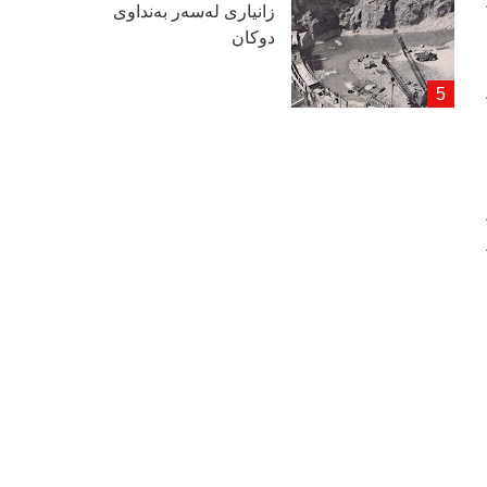
زانیاری لەسەر بەنداوی
دوكان