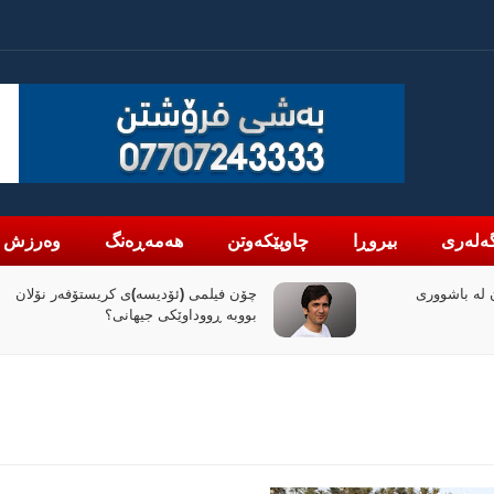
ەلەری
بیروڕا
چاوپێکەوتن
هەمەڕەنگ
وەرزش
لە باشووری
چۆن فیلمی (ئۆدیسە)ی کریستۆفەر نۆلان
بووبە ڕووداوێکی جیهانی؟