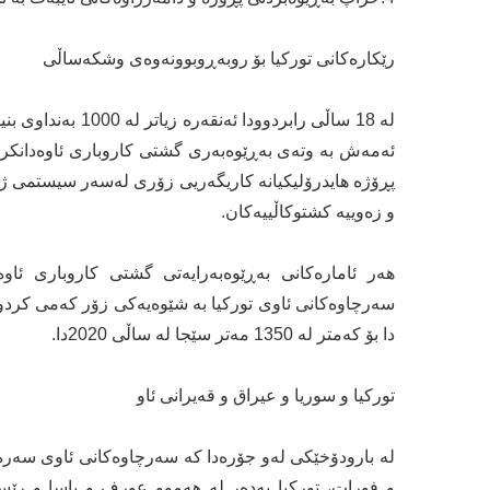
رێكارەكانی توركیا بۆ روبەڕوبوونەوەی وشكەساڵی
ئەمەش بە وتەی بەڕێوەبەری گشتی كاروباری ئاوەدانكردن
پڕۆژە هایدرۆلیكیانە كاریگەریی زۆری لەسەر سیستمی ژی
و زەوییە كشتوكاڵییەكان.
هەر ئامارەكانی بەڕێوەبەرایەتی گشتی كاروباری ئ
دا بۆ كەمتر لە 1350 مەتر سێجا لە ساڵی 2020دا.
توركیا و سوریا و عیراق و قەیرانی ئاو
لە بارودۆخێكی لەو جۆرەدا كە سەرچاوەكانی ئاوی سەرەك
و فورات، توركیا بەدەر لە هەموو عورف و یاسا و رێسا