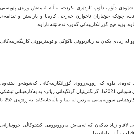
ە شێوەی دڵۆپ دڵۆپ ئاودێری بكرێت، بەڵام ئەمەش وزەی پێویستی
ت، چونكە جوتیاران ناخوازن خەرجی كارەبا و پاراستن و ئیدامەی
، بۆیە هیچ گۆڕانكارییەكی گەورە نەهاتۆتە ئاراوە.
و لە زیادی بكەن بە زیاتربوونی ناكۆكی و توندتربوونی كاریگەرییەكانی
 ئەوەی داوە كە رووبەڕووی گۆڕانكارییەكانی كەشوهەوا ببێتەوە،
ستراتیژێكی نوێی داناوە كە لە 14 خاڵ پێكهاتووە لە مانگی شوباتی 2021دا، گرنگترینیان گرنگیدانی زیاترە بە بەكارهێنانی تیشكی
خۆر بۆ بەرهەمهێنانی وزە و وزەی با، كەمكردنەوەی بەكارهێنانی سووتەمەنی بەردین لە بینا و باڵەخانەكاندا بە ڕێژەی ٪25 تا
 لافاو زیاد دەكەن كە ئەمەش بەرووبوومی كشتوكاڵی جووتیارانی