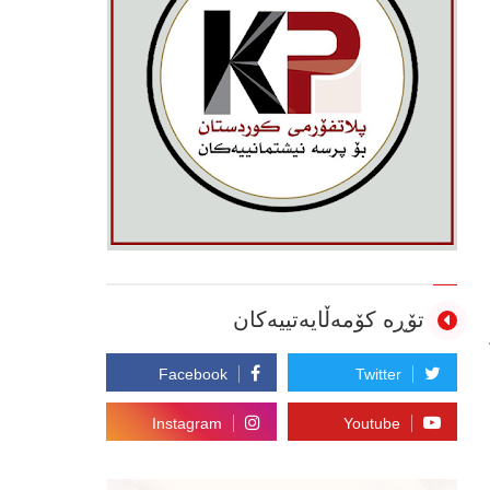
تۆڕە کۆمەڵایەتییەکان