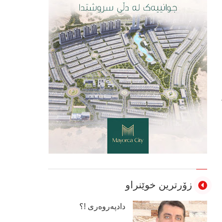
زۆرترین خوێنراو
دادپەروەری !؟