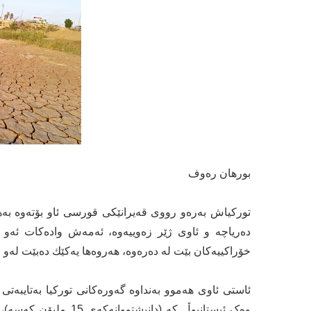
بورهان رەوف
توركیاش بەرەو رووی قەیرانێكی قورسی ئاو بۆتەوە بەه
دەریاچە و ئاوی ژێر زەوییەوە، ئەمەش وادەكات ئەو 
خۆراكییەكان بێت لە دەرەوە، هەروەها یەكێك دەبێت لەو
ئاستی ئاوی هەموو بەنداوە گەورەكانی توركیا بەتایبەتی 
وەک ئیستانبوڵ کە (دا