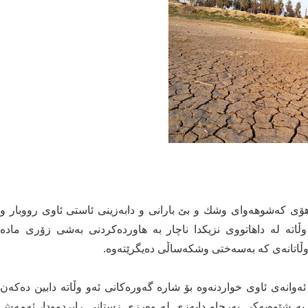
ۆی كەشوهەوای وشك و بێ بارانی و دابەزینی ئاستی ئاوی رووبار و
وڵاتە لە داهاتووی نزیكدا ناچار بە هاوردەكردنی بەشی زۆری مادە
 وڵاتانەی كە بەسەختی وشكەساڵی دەیگرێتەوە.
ئەوانەی ئاوی خواردنەوە بۆ شارە گەورەكانی ئەو وڵاتە دابین دەکەن
نیشتووانەكەی 15 ملیۆن كەسە)، بە شێوەیەكی بەرچاو دابەزی لە وەرزی زستانی رابردوودا، ئەمەش