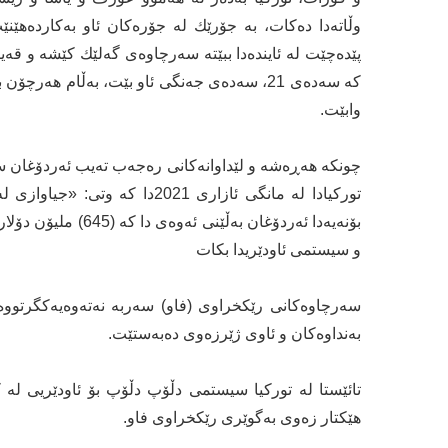
وڵاتەدا دەكات، بە جۆرێك لە جۆرەكان ئاو بەكاردەهێ
پێدەچێت لە ئایندەدا ببێتە سەرچاوەی گەلێك كێشە و قەیرا
كە سەدەی 21، سەدەی جەنگی ئاو بێت، بەڵام هە
وابێت.
چونكە هەڕەشە و لێداوانەكانی رەجەب تەیب ئەردۆغان سە
توركیادا لە مانگی ئازاری 2021
بۆنەیەدا ئەردۆغان 
و سیستمی ئاودێریدا بكات
بەنداوەكان و ئاوی ژێرزەوی دەبەستێت.
هێكتار زەوی بەگوێری رێكخراوی فاو.