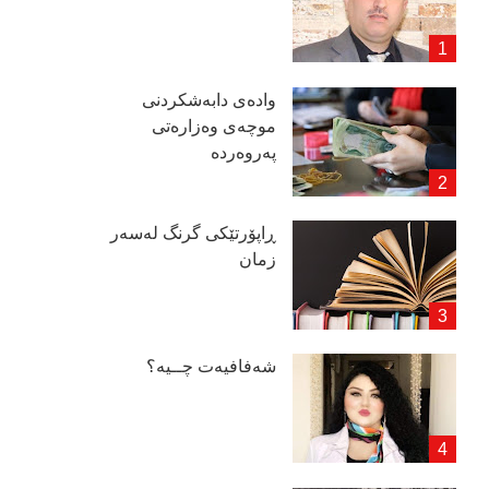
وادەی دابەشكردنی
موچەی وەزارەتی
پەروەردە
ڕاپۆرتێكی گرنگ لەسەر
زمان
شەفافیەت چــیە؟