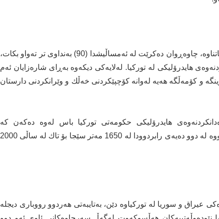
لە 18 ساڵی رابردوودا ئەنقەرە زیاتر لە 1000 بەنداوی بنیاتناوە، چاوەڕوان دەكرێت لە ئەمساڵیشدا (90) بەنداوی تر تەواو بكات،
ەوەی هایدرۆلیكی لە توركیا. لەلایەكی دیکەوە بەڕای شارەزایان ئەم
نگە و كۆمەڵگە هەیە لەوانە كۆچپێكردنی خەڵك و وێرانكردنی دارستان
اوەدانكردنەوەی هایدرۆلیكی حكومەتی توركیا باس لەوە دەكەن كە
سەرچاوەكانی ئاوی توركیا بە شێوەیەكی زۆر كەمی كردووە لە دوو دەیەی رابردوودا لە 1650 مەتر سێجا بۆ تاك لە ساڵی 2000
ی عیراق و سوریا لە توركیاوە دێن، بەتایبەتی هەردوو رووباری دیجلە
 نێودەوڵەتییەكان هەڵسوكەوت لەگەڵ سەرچاوەكانی ئاوی ئەو دوو