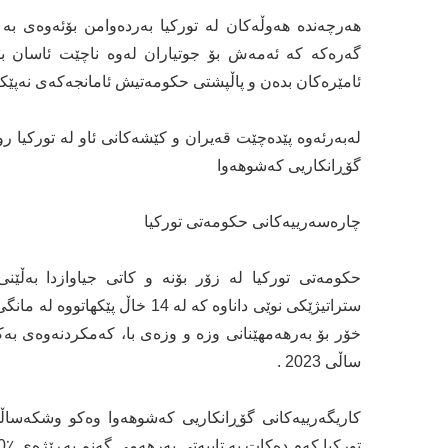
هەرچەندە هەوڵەكان لە توركیا بەردەوامن بۆئەوەی ب
گەرەكە كە ئەمەش بۆ جوتیاران لەوە ناچێت ئاسان بێ
ئامێرەكان بدەن و پاڵپشتی حكومەتیش ئامانجەكەی نەپێكاوە
لەبەرئەوە پێدەچێت قەیران و كێشەكانی ئاو لە توركیا رو
گۆڕانكاریی كەشوهەوا
چارەسەرییەكانی حكومەتی توركیا
حكومەتی توركیا لە زۆر بۆنە و كاتی جیاوازدا بەڵێنی
ساڵی 2023 .
كاریگەرییەكانی گۆڕانكاریی كەشوهەوا وەكو وشكەساڵی
توركیا كەم دەكات بە تایبەتی بەرهەمی گەنم بەڕێژەی ٪40 لە ساڵانی داهاتوودا.