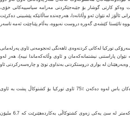
نێت وەكو كارتی گوشار بۆ جێبەجێكردنی مەرامە سیاسییەكانی خۆی،
نی ئاڵۆز لە نێوان ئەو وڵاتانەدا، هەرچەندە ساڵانێكە پێشبینی دەكرێت
رچۆن بووە تائێستا كێشەی گەورە دروست نەبووە، بەڵام پێناچێت ئەمە تاسەر
رۆكی توركیا لەكاتی كردنەوەی ئاهەنگی ئەنجومەنی ئاوی پەرلەمانی
دا كە وتی: «جیاوازی لە نێوان پاراستنی نیشتمانەكەمان و ئاوی وڵاتەكەماندا نییە)، هەر لەو
بەڵێنی ئەوەی دا كە (645) ملیۆن دۆلار وەبەرهێنان لە بواری دروستكردنی بەنداوی نوێ و چارەسەركردنی ئاو
سەرچاوەكانی رێكخراوی (فاو) سەربە نەتەوەیەكگرتووەكان باس لەوە دەكەن ٪75 ئاوی توركیا بۆ كشتوكاڵ پشت بە ئاوی
تائێستا لە توركیا سیستمی دڵۆپ دڵۆپ بۆ ئاودێریی لە كەمتر لە سێ یەكی زەوی كشتوكاڵی بەكاردەهێنرێت كە 6.7 ملیۆن