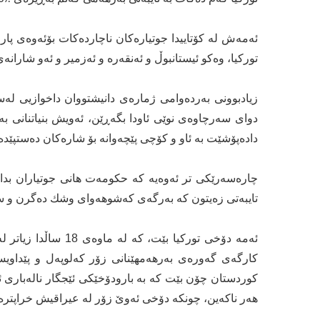
ئەمەش لە كۆتاییدا جوتیارەكان ناچاردەكات بۆئەوەی پ
توركیا، وەكو ئیستانبوڵ و ئەنقەرە و ئەزمیر و ئەو شارا
زیادبوونی بەردەوامی ژمارەی دانیشتووان داخوازیی لەسەر
دوای سەرچاوەی نوێی ئاودا بگەڕێن، ئەویش بنیاتنانی 
دادەپۆشێت بە ئاو و كۆچی پێچەوانە بۆ شارەكان دەستپێدە
چارەسەرێكی تر ئەوەیە كە حكومەت هانی جوتیاران بدات
تایبەتی زەیتون كە بەرگەی كەشوهەوای وشك دەگرن و سیستم
ئەمە دۆخی توركیا ب
كارگەی گەورەی بەرهەمهێنانی زۆر كەلوپەل و پێداوی
كوردستان چۆن بێت كە بە بارودۆخێكی ئێجگار نالەباری ي
هەر ناكەین، چونكە دۆخی ئەوێ‌ زۆر لە عیراقیش خراپترە