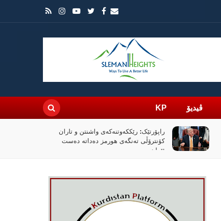
ڤیدیۆ
KP
راپۆرتێک: رێککەوتنەکەی واشنتن و تاران
کۆنترۆڵی تەنگەی هورمز دەداتە دەست
ئێران