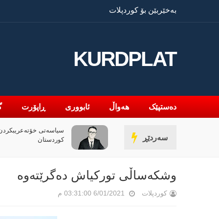
بەخێربێن بۆ کوردپلات
KURDPLAT
دەستپێک
هەواڵ
ئابووری
ڕاپۆرت
گ
» و فەلسەفەی ناتەواوبوون
سیاسەتی خۆتەعریبکردن 
سەردێڕ
ەوەیەکی باختینی
کوردستان
وشکەساڵی تورکیاش دەگرێتەوە
کوردپلات
6/01/2021 03:31:00 م