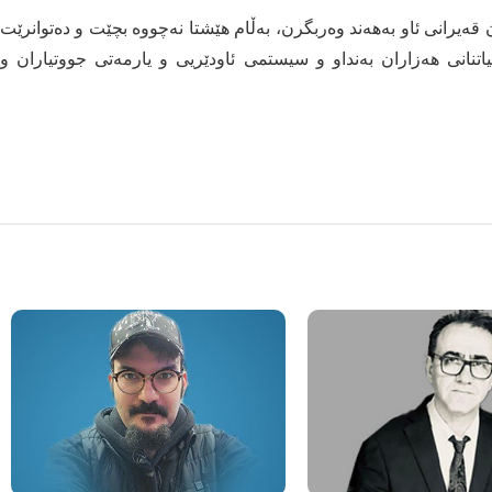
قەیرانی ئاو بەهەند وەربگرن، بەڵام هێشتا نەچووە بچێت و دەتوانرێت
نانی هەزاران بەنداو و سیستمی ئاودێریی و یارمەتی جووتیاران و