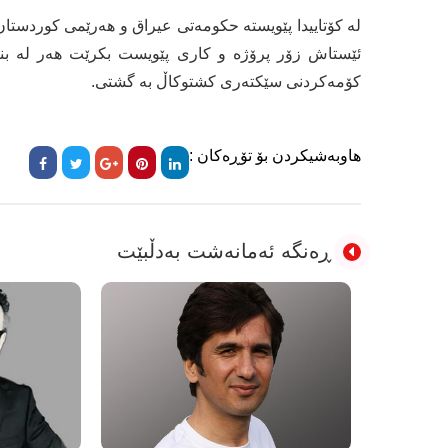
لە كۆتاییدا پێویستە حكومەتی عیراق و هەرێمی كوردستان 
ئێستاش زۆر پرۆژە و كاری پێویست بكرێت هەر لە بنیات
كۆمەكردنی سێكتەری كشتوكاڵ بە گشتی.
هاوبەشیکردن بۆ تۆڕەکان :
ڕەنگە ئەمانەشت بەدڵبێت