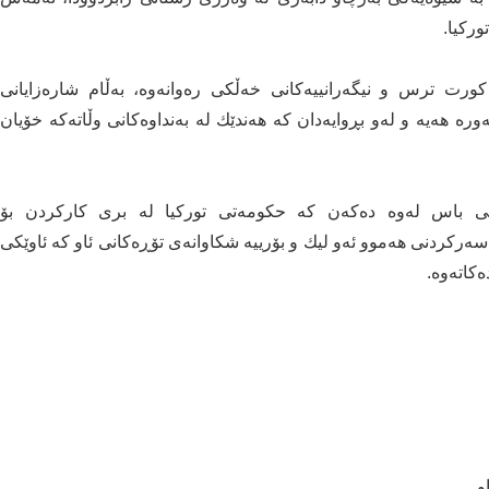
ركیا.
كورت ترس و نیگەرانییەكانی خەڵكی رەوانەوە، بەڵام شارەزایانی
ە هەیە و لەو بڕوایەدان كە هەندێك لە بەنداوەكانی وڵاتەکە خۆیان
اڵی باس لەوە دەكەن كە حكومەتی توركیا لە بری كاركردن بۆ
ەركردنی هەموو ئەو لیك و بۆرییە شكاوانەی تۆڕەكانی ئاو كە ئاوێكی
ەكاتەوە.