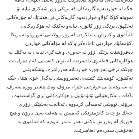
جگه‌ له‌ خواردنه‌وه‌ گازیه‌كان كه‌ برێكی زۆر شه‌كری تیایه‌ بۆ
نموونه‌ كۆكا كۆلاو خواردنه‌وه‌ گازیه‌كانی تر .ھه‌ندێك له‌ جۆره‌كانی
ئه‌لكھۆل برێكی زۆر كالۆری تیایه‌و یه‌كێكه‌ له‌ ھۆكاره‌كانی
قه‌ڵه‌وی و كه‌رش په‌یداكردن له‌ زۆر وولاتانی ئه‌وروپاو ئه‌مریكا
.كۆمه‌لێك خواردنی ئاماده‌كراو كه‌ له‌ مۆله‌كانی خواردن
ده‌فرۆشێت برێكی زۆر له‌ چه‌وری و شه‌كری تیایه‌ ، به‌ یه‌كێك له‌
ھۆكاره‌كانی قه‌ڵه‌وی داده‌نرێت له‌ نێوان كه‌سانی كه‌م ده‌رامه‌ت
چونكه‌ نرخی ئه‌و جۆره‌ خواردنانه‌ ھه‌رزانتره‌ . پێشكه‌وتنی
ته‌كنلۆژیا كۆمه‌لێك كێشه‌ی ته‌ندرووستی له‌گه‌ل خۆی ھێنا ، جگه‌
له‌ سه‌رھه‌لدانی خواردنی خێرا ، مرۆڤ وه‌ك پێشتر ووزه‌ سه‌رف
ناكات . به‌كارھێنانی ئۆتۆمۆبیل و ھۆكاره‌كانی تری گواستنه‌وه‌ ،
مرۆڤی تووشی ته‌مبه‌لی كردووه‌ ، ته‌نانه‌ت به‌شێكی زۆری
خه‌لك بۆ چه‌ند كاتژمێرێكی كه‌میش له‌ ھه‌فته‌ به‌پێ نارۆن و ھیج
جۆرێك له‌ وه‌رزش ناكه‌ن، ھه‌ر له‌به‌ر ئه‌وه‌یه‌ كه‌ قه‌له‌وی به‌
نه‌خۆشی سه‌رده‌م ده‌ناسرێت.