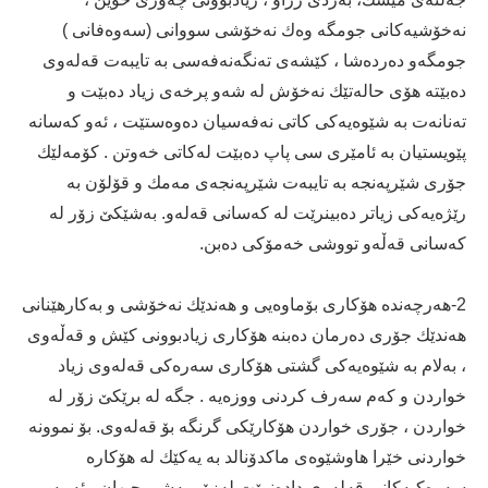
نه‌خۆشیه‌كانی جومگه‌ وه‌ك نه‌خۆشی سووانی (سه‌وه‌فانی )
جومگه‌و ده‌رده‌شا ، كێشه‌ی ته‌نگه‌نه‌فه‌سی به‌ تایبه‌ت قه‌له‌وی
ده‌بێته‌ ھۆی حاله‌تێك نه‌خۆش له‌ شه‌و پرخه‌ی زیاد ده‌بێت و
ته‌نانه‌ت به‌ شێوه‌یه‌كی كاتی نه‌فه‌سیان ده‌وه‌ستێت ، ئه‌و كه‌سانه‌
پێویستیان به‌ ئامێری سی پاپ ده‌بێت له‌كاتی خه‌وتن . كۆمه‌لێك
جۆری شێرپه‌نجه‌ به‌ تایبه‌ت شێرپه‌نجه‌ی مه‌مك و قۆلۆن به‌
رێژه‌یه‌كی زیاتر ده‌بینرێت له‌ كه‌سانی قه‌له‌و. به‌شێكێ زۆر له‌
كه‌سانی قه‌ڵه‌و تووشی خه‌مۆكی ده‌بن.
2-ھه‌رچه‌نده‌ ھۆكاری بۆماوه‌یی و ھه‌ندێك نه‌خۆشی و به‌كارھێنانی
ھه‌ندێك جۆری ده‌رمان ده‌بنه‌ ھۆكاری زیادبوونی كێش و قه‌ڵه‌وی
، به‌لام به‌ شێوه‌یه‌كی گشتی ھۆكاری سه‌ره‌كی قه‌له‌وی زیاد
خواردن و كه‌م سه‌رف كردنی ووزه‌یه‌ . جگه‌ له‌ برێكێ زۆر له‌
خواردن ، جۆری خواردن ھۆكارێكی گرنگه‌ بۆ قه‌له‌وی. بۆ نموونه‌
خواردنی خێرا ھاوشێوه‌ی ماكدۆنالد به‌ یه‌كێك له‌ ھۆكاره‌
سه‌ره‌كیه‌كانی قه‌له‌وی داده‌نرێت له‌زۆر به‌شی جیھان ، ئه‌مه‌