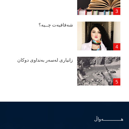
شەفافیەت چــیە؟
زانیاری لەسەر بەنداوی دوكان
هــــــــــــەواڵ