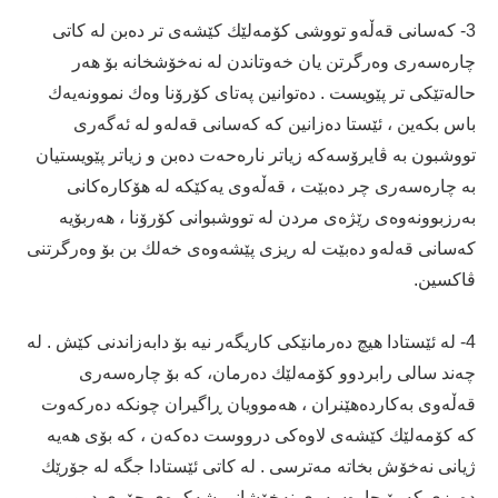
3- كه‌سانی قه‌ڵه‌و تووشی كۆمه‌لێك كێشه‌ی تر ده‌بن له‌ كاتی
چاره‌سه‌ری وه‌رگرتن یان خه‌وتاندن له‌ نه‌خۆشخانه‌ بۆ ھه‌ر
حاله‌تێكی تر پێویست . ده‌توانین په‌تای كۆرۆنا وه‌ك نموونه‌یه‌ك
باس بكه‌ین ، ئێستا ده‌زانین كه‌ كه‌سانی قه‌له‌و له‌ ئه‌گه‌ری
تووشبون به‌ ڤایرۆسه‌كه‌ زیاتر ناره‌حه‌ت ده‌بن و زیاتر پێویستیان
به‌ چاره‌سه‌ری چر ده‌بێت ، قه‌ڵه‌وی یه‌كێكه‌ له‌ ھۆكاره‌كانی
به‌رزبوونه‌وه‌ی رێژه‌ی مردن له‌ تووشبوانی كۆرۆنا ، ھه‌ربۆیه‌
كه‌سانی قه‌له‌و ده‌بێت له‌ ریزی پێشه‌وه‌ی خه‌لك بن بۆ وه‌رگرتنی
ڤاكسین.
4- له‌ ئێستادا ھیچ ده‌رمانێكی كاریگه‌ر نیه‌ بۆ دابه‌زاندنی كێش . له‌
چه‌ند سالی رابردوو كۆمه‌لێك ده‌رمان، كه‌ بۆ چاره‌سه‌ری
قه‌ڵه‌وی به‌كارده‌ھێنران ، ھه‌موویان ڕاگیران چونكه‌ ده‌ركه‌وت
كه‌ كۆمه‌لێك كێشه‌ی لاوه‌كی درووست ده‌كه‌ن ، كه‌ بۆی ھه‌یه‌
ژیانی نه‌خۆش بخاته‌ مه‌ترسی . له‌ كاتی ئێستادا جگه‌ له‌ جۆرێك
ده‌رزی كه‌ بۆ چاره‌سه‌ری نه‌خۆشانی شه‌كره‌ی جۆری دوو