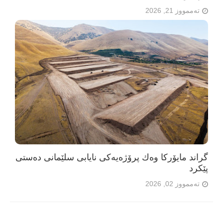
تەممووز 21, 2026
گراند مایۆرکا وەك پرۆژەیەکی نایابی سلێمانی دەستی
پێکرد
تەممووز 02, 2026