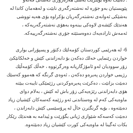
پێویستیان به‌و جۆره‌ له‌ نه‌شته‌رگه‌ری نابێت و له‌ھه‌مان كاتدا له‌
به‌شێكی ئه‌وانه‌ی نه‌شته‌رگه‌ریان بۆكراوه‌ بۆی ھه‌یه‌ تووشی
ھه‌ندێك كێشه‌ی لاوه‌كی ببنه‌وه‌ به‌ھۆی نه‌شته‌رگه‌ریه‌كه‌ ،
ئه‌مه‌ش تاراده‌یه‌ك ده‌وه‌ستێته‌ جۆری نه‌شته‌رگه‌رییه‌كه‌.
6- له‌ هه‌رێمی كوردستان كۆمه‌لێك دكتۆر و پسپۆرانی بواری
خواردن رێنمایی خه‌لك ده‌كه‌ن بۆ دابه‌زاندنی كێش و خه‌لكانێكێ
زۆر سوودیان له‌و ئامۆژگاریانه‌ وه‌رگرتووه‌ ، خه‌ڵك كۆمه‌ڵێك
رژیمی خواردن په‌یره‌و ده‌كه‌ن ، ئه‌وه‌ی گرنگه‌ كه‌ ھه‌موو كه‌سێك
ده‌بێت بزانێت ، ده‌كرێت په‌یره‌وكردنی رژێمێكی تایبه‌ت ببێته‌
ھۆی دابه‌زاندنی رێژه‌یه‌كی زۆر باش له‌ كێش ، به‌لام دوای
ماوه‌یه‌كی كه‌م له‌ وه‌ستاندنی ئه‌و رژێمه‌ كه‌سه‌كان كێشیان زیاد
ده‌بێته‌وه‌ ، بۆیه‌ گرنگترن خاڵ له‌ پرۆسێسی كێش دابه‌زاندن ،
ده‌بێت كه‌سه‌كه‌ شێوازی ژیانی بگۆرێت و یٔیدامه‌ به‌ ھه‌ندێك رێكار
بكات ئه‌گینا له‌ ماوه‌یه‌كی كورت كێشیان زیاد ده‌بێته‌وه‌.