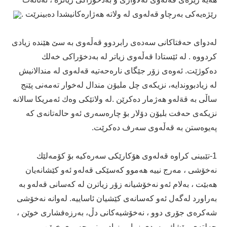
رێژه‌یه‌كی به‌رچاو قه‌له‌وی له‌ ولاته‌ ھه‌ژاره‌كانیشدا ده‌بینرێت .
له‌دوای حه‌فتاكانی سه‌ده‌ی رابردوو قه‌ڵه‌وی به‌ سێ هێنده‌ زیادی
كردووه‌ . له‌ ئێستادا قه‌ڵه‌وی زیاتر له‌ به‌دخۆراكی خه‌لك
ده‌كوژێت. ئه‌وه‌ی زۆر جێگای ناره‌حه‌تیه‌ قه‌له‌وی له‌ مندالانیش
له‌ زیادبووندایه‌، نزیكه‌ی چل ملیۆن مندال له‌خوار ته‌مه‌نی پێنج
ساڵی به‌ قه‌َله‌و ھه‌ژمار ده‌كرێن .له‌ ولاتێكی وه‌ك ئه‌مریكا سالانه‌
نزیكه‌ی حه‌فت بلیۆن دۆلار بۆ چاره‌سه‌ری ئه‌و حاله‌تانه‌ی كه‌
په‌یوه‌ستن به‌ قه‌ڵه‌وی سه‌رف ده‌كرێت.
1-تێبینی كراوه‌ قه‌له‌وی ھۆكارێكی سه‌ره‌كیه‌ بۆ كۆمه‌لێك
نه‌خۆشی ، مه‌رج نییه‌ ھه‌موو كه‌سێكی قه‌له‌و ئه‌و كێشانه‌یان
ھه‌بێت ، به‌لام ئه‌و نه‌خۆشیانه‌ زۆر زیاترن له‌ كه‌سانی قه‌له‌و به‌
به‌راورد له‌گه‌ل ئه‌و كه‌سانه‌ی كێشیان ئاساییه‌. له‌وانه‌ نه‌خۆشی
شه‌كره‌ی جۆری دوو ، نه‌خۆشیه‌كانی دڵ، به‌رزه‌فشاری خوێن ،
جه‌لته‌ی مێشك، به‌ردی زراو ، زیادبوونی چه‌وری خوێن ،