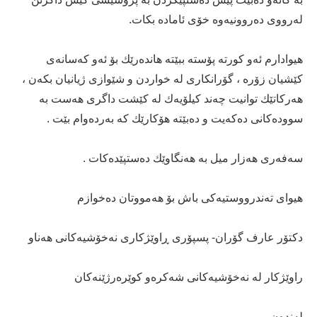
له‌رووی ده‌روونیه‌وه‌ خۆی ئاماده‌ بكات.
ھیوادارم ئه‌و كورته‌ پۆسته‌ ببێته‌ ھانده‌رێك بۆ ئه‌و كه‌سانه‌ی
كێشیان زۆره‌ ، گۆرانكاری له‌ خواردن و شێوازی ژیانیان بكه‌ن ،
ھه‌ركاتێك توانیت چه‌ند كیلۆیه‌ك له‌ كێشت داگری ھه‌ست به‌
سووده‌كانی ده‌كه‌یت و ده‌بێته‌ ھۆكارێك كه‌ به‌رده‌وام بێت .
سه‌فه‌ری ھه‌زار میل به‌ ھه‌نگاوێك ده‌ستپێده‌كات .
ھیوای ته‌ندرووستیه‌كی باش بۆ ھه‌مووتان ده‌خوازم
دكتۆر عارف گۆران- پسپۆری ڕاوێژكاری نه‌خۆشیه‌كانی ھه‌ناو
راوێژكار له‌ نه‌خۆشیه‌كانی شه‌كره‌و كوێره‌رژێنه‌كان
له‌نده‌ن