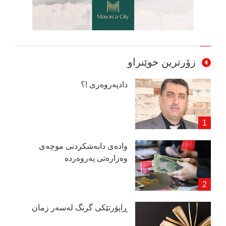
زۆرترین خوێنراو
دادپەروەری !؟
وادەی دابەشكردنی موچەی
وەزارەتی پەروەردە
ڕاپۆرتێكی گرنگ لەسەر زمان