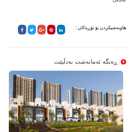
هاوبەشیکردن بۆ تۆڕەکان :
ڕەنگە ئەمانەشت بەدڵبێت