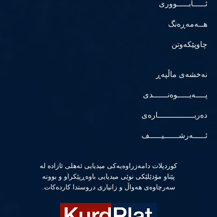
ئـــــابـــــووری
هــەمەڕەنگ
چاوپێکەوتن
نەخشەی ماڵپەڕ
پــــەیـــــوەنــــــدی
دەربـــــــــــــــارەی
ئـــــەرشــــــیـــــف
كوردپلات دامەزراوەیەكی میدیایی ئەهلی ئازادە لە
پێناو مۆدێلێكی نوێی میدیایی باوەڕپێكراو و بوونە
سەرچاوەی هەواڵ و زانیاری دروستدا كاردەكات.