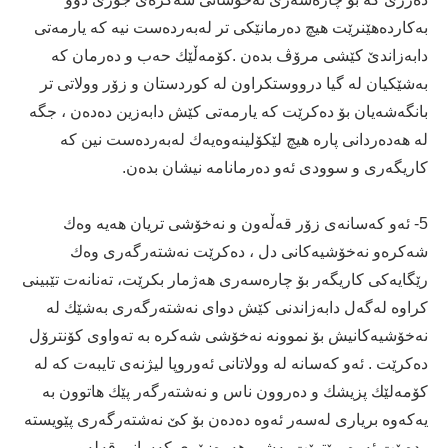
به‌كارده‌ھێنرێت ھیچ ده‌رمانێكی تر له‌به‌رده‌ست نیه‌ كه‌ یارمه‌تی
دابه‌زاندێ كێشی مرۆڤ بده‌ن .كۆمه‌ڵێك حه‌ب و ده‌رمان كه‌
به‌شێكیان له‌ گیا درووستكراون له‌ كوردستان و زۆر وولاتی تر
بانگه‌شه‌یان بۆ ده‌كرێت كه‌ یارمه‌تی كێش دابه‌زین ده‌ده‌ن ، جگه‌
له‌ ھه‌ده‌ردانی پاره‌ ھیچ لێكۆلینه‌وه‌یه‌ك له‌به‌رده‌ست نین كه‌
كاریگه‌ری و سوودی ئه‌و ده‌رمانامه‌ نیشان بده‌ن.
5- ئه‌و كه‌سانه‌ی زۆر قه‌ڵه‌ون و نه‌خۆشی تریان ھه‌یه‌ وه‌ك
شه‌كره‌و نه‌خۆشیه‌كانی دل ، ده‌كرێت نه‌شته‌رگه‌ری وه‌ك
رێگایه‌كی كاریگه‌ر بۆ چاره‌سه‌ری ھه‌ژمار بكرێت، ته‌نانه‌ت تێبینی
كراوه‌ له‌گه‌ل دابه‌زاندنی كێش دوای نه‌شته‌رگه‌ری به‌شێك له‌
نه‌خۆشیه‌كانیش بۆ نموونه‌ نه‌خۆشی شه‌كره‌ به‌ ته‌واوی كۆنترۆل
ده‌كرێت . ئه‌و كه‌سانه‌ له‌ وولاتانی ئه‌وروپا لیژنه‌ی تایبه‌ت كه‌ له‌
كۆمه‌لێك پزیشك و ده‌روون ناس و نه‌شته‌رگه‌ر پێك ھاتوون به‌
یه‌كه‌وه‌ بریاری له‌سه‌ر ئه‌وه‌ ده‌ده‌ن بۆ كێ نه‌شته‌رگه‌ری پێویسته‌
. ده‌بێت ئه‌وه‌ بوێترێت به‌شی ھه‌ره‌زۆری كه‌سانی قه‌له‌و