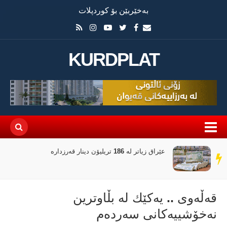
بەخێربێن بۆ کوردپلات
KURDPLAT
عێراق زیاتر لە 186 تریلیۆن دینار قەرزدارە
سەر
دێڕ
قه‌ڵه‌وی .. یه‌كێك له‌ بڵاوترین
نه‌خۆشییه‌كانی سه‌رده‌م