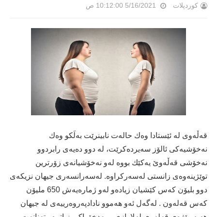
کوردپلات
5/16/2021 10:12:00 ص
قه‌ڵه‌وی له‌ ئێستادا وه‌ك حاله‌ت نابینرێت به‌لَكو وه‌ك
نه‌خۆشیه‌كی ئالۆز سه‌یرده‌كرێت، له‌ دوو ده‌یه‌ی رابردوو
نه‌خۆشی قه‌ڵه‌وێ یه‌كێك بووه‌ له‌و نه‌خۆشیانه‌ی زۆرترین
توێژینه‌وه‌ی زانستی له‌سه‌ركراوه‌. له‌سه‌رانسه‌ری جیھان نزیكه‌ی
دوو بلیۆن كه‌س كێشیان زیاده‌و له‌و ژماره‌یه‌ش 650 ملیۆن
كه‌س قه‌له‌ون . له‌گه‌ل ئه‌و ھه‌موو نادادپه‌روه‌رییه‌ی له‌ جیھان
ھه‌یه‌ رێژه‌ی قه‌له‌وی له‌لاوازی و به‌دخۆراكی زیاتره‌ ، ته‌نانه‌ت