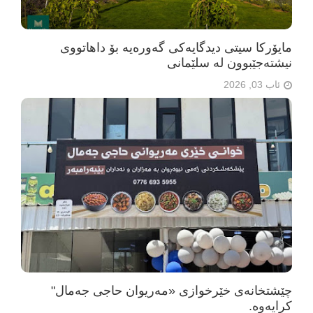
مایۆرکا سیتی دیدگایەکی گەورەیە بۆ داهاتووی
نیشتەجێبوون لە سلێمانی
ئاب 03, 2026
چێشتخانەی خێرخوازی «مەریوان حاجی جەمال"
كرایه‌وه‌.