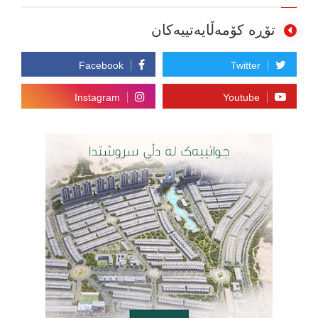
تۆڕە کۆمەڵایەتییەکان