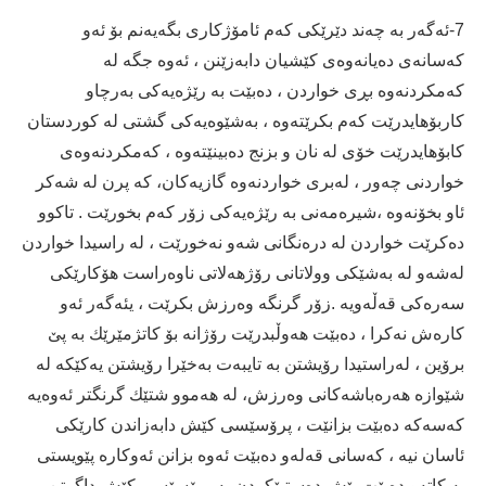
7-ئه‌گه‌ر به‌ چه‌ند دێرێكی كه‌م ئامۆژكاری بگه‌یه‌نم بۆ ئه‌و
كه‌سانه‌ی ده‌یانه‌وه‌ی كێشیان دابه‌زێنن ، ئه‌وه‌ جگه‌ له‌
كه‌مكردنه‌وه‌ بڕی خواردن ، ده‌بێت به‌ رێژه‌یه‌كی به‌رچاو
كاربۆھایدرێت كه‌م بكرێته‌وه‌ ، به‌شێوه‌یه‌كی گشتی له‌ كوردستان
كابۆھایدرێت خۆی له‌ نان و بزنج ده‌بینێته‌وه‌ ، كه‌مكردنه‌وه‌ی
خواردنی چه‌ور ، له‌بری خواردنه‌وه‌ گازیه‌كان، كه‌ پرن له‌ شه‌كر
ئاو بخۆنه‌وه‌ ،شیره‌مه‌نی به‌ رێژه‌یه‌كی زۆر كه‌م بخورێت . تاكوو
ده‌كرێت خواردن له‌ دره‌نگانی شه‌و نه‌خورێت ، له‌ راسیدا خواردن
له‌شه‌و له‌ به‌شێكی وولاتانی رۆژھه‌لاتی ناوه‌راست ھۆكارێكی
سه‌ره‌كی قه‌ڵه‌ویه‌ .زۆر گرنگه‌ وه‌رزش بكرێت ، یئه‌گه‌ر ئه‌و
كاره‌ش نه‌كرا ، ده‌بێت هه‌وڵبدرێت رۆژانه‌ بۆ كاتژمێرێك به‌ پێ
برۆین ، له‌راستیدا رۆیشتن به‌ تایبه‌ت به‌خێرا رۆیشتن یه‌كێكه‌ له‌
شێوازه‌ ھه‌ره‌باشه‌كانی وه‌رزش، له‌ ھه‌موو شتێك گرنگتر ئه‌وه‌یه‌
كه‌سه‌كه‌ ده‌بێت بزانێت ، پرۆسێسی كێش دابه‌زاندن كارێكی
ئاسان نیه‌ ، كه‌سانی قه‌له‌و ده‌بێت ئه‌وه‌ بزانن ئه‌وكاره‌ پێویستی
به‌ كاته‌و ده‌بێت پێش ده‌ستپێكردن به‌ پرۆسێسی كێش داگرتن