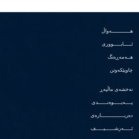
هــــــــــــەواڵ
ئـــــابـــــووری
هــەمەڕەنگ
چاوپێکەوتن
نەخشەی ماڵپەڕ
پــــەیـــــوەنــــــدی
دەربـــــــــــــــارەی
ئـــــەرشــــــیـــــف