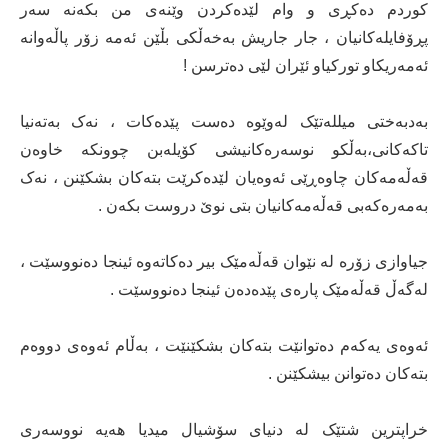
کوردم دەکڕی و وام لێدەکردن وێنەی من بکەنە سەر
پڕۆفایلەکانیان ، جار جاریش بەخەڵکی بڵێن ئەمە زۆر پاڵەوانە
ئەمەریکاو تورکیاو ئێران لێی دەترسن !
بەدبەختی میللەتێک لەوێوە دەست پێدەکات ، نەک بەتەنیا
تاکەکانی،بەڵکو نوسەرەکانیشی کۆیلەبن چوونکە خاوەن
قەڵەمەکان چاوەڕێی ئەوەیان لێدەکرێت بتەکان بشکێنن ، نەک
بەمەرەکەبی قەڵەمەکانیان بتی نوێ دروست بکەن .
جیاوازی زۆرە لە نێوان قەڵەمێک بیر دەکاتەوە ئینجا دەنووسێت ،
لەگەڵ قەڵەمێک پارەی پێدەدەن ئینجا دەنووسێت .
ئەوەی یەکەم دەتوانێت بتەکان بشکێنێت ، بەڵام ئەوەی دووەم
بتەکان دەتوانن بیشکێنن .
خراپترین شتێک لە دنیای سۆشیال میدیا هەیە نووسەری