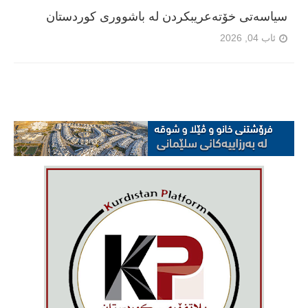
سیاسەتی خۆتەعریبکردن لە باشووری کوردستان
ئاب 04, 2026