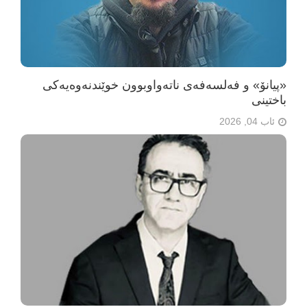
«پیانۆ» و فەلسەفەی ناتەواوبوون خوێندنەوەیەکی
باختینی
ئاب 04, 2026