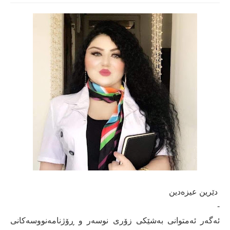
دێرین عیزەدین
-
ئەگەر ئەمتوانی بەشێکی زۆری نوسەر و ڕۆژنامەنووسەکانی