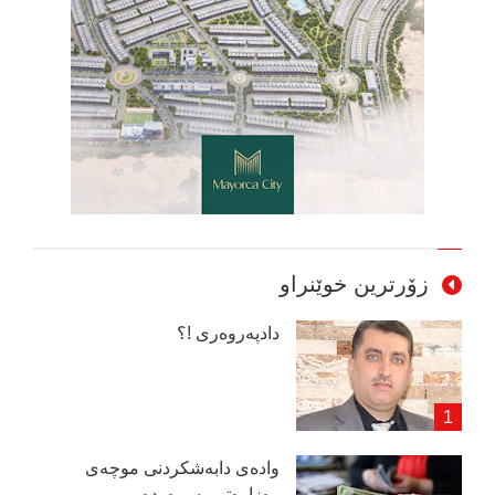
زۆرترین خوێنراو
دادپەروەری !؟
وادەی دابەشكردنی موچەی
وەزارەتی پەروەردە