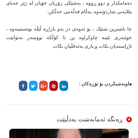
دەمامکدار و دوو ڕووە ، بەشێکی زۆریان خۆیان لە ژێر عەبای
بێلایەنی شاردۆتەوە ،بەڵام قەڵەمی خەڵکن.
جا باشترین شتێک ، بۆ ئەوەی دژ بەو بازاڕە ڵێڵە بوەستینەوە ،
خوێنەری ئێمە چاوکراوە بن تا کۆڵکە نووسەر نەتوانێت
ئاڕاستەیان بکات و یاری بەئەقڵیان بکات
هاوبەشیکردن بۆ تۆڕەکان :
ڕەنگە ئەمانەشت بەدڵبێت