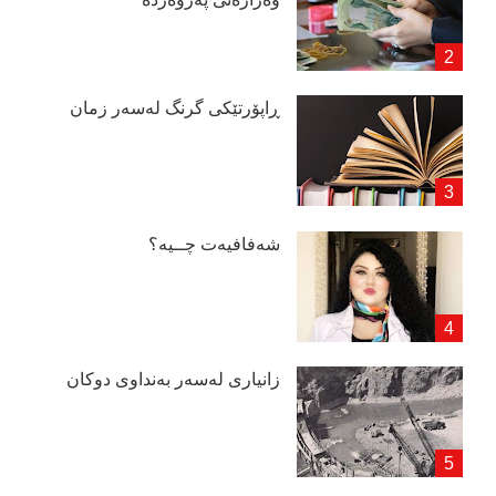
ڕاپۆرتێكی گرنگ لەسەر زمان
شەفافیەت چــیە؟
زانیاری لەسەر بەنداوی دوكان