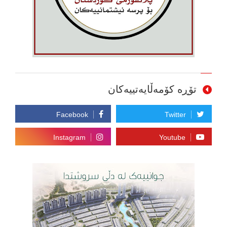
تۆڕە کۆمەڵایەتییەکان