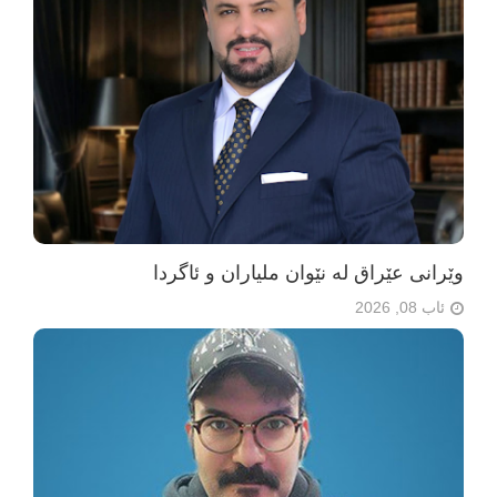
وێرانی عێراق لە نێوان ملیاران و ئاگردا
ئاب 08, 2026